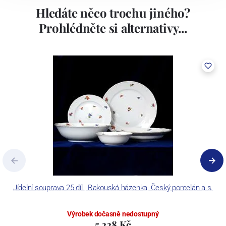
Hledáte něco trochu jiného?
Prohlédněte si alternativy...
Jídelní souprava 25 díl., Rakouská házenka, Český porcelán a.s.
T
Výrobek dočasně nedostupný
5 228 Kč