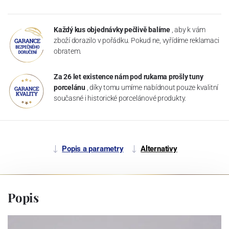
Každý kus objednávky pečlivě balíme
, aby k vám
zboží dorazilo v pořádku. Pokud ne, vyřídíme reklamaci
obratem.
Za 26 let existence nám pod rukama prošly tuny
porcelánu
, díky tomu umíme nabídnout pouze kvalitní
současné i historické porcelánové produkty.
Popis a parametry
Alternativy
Popis