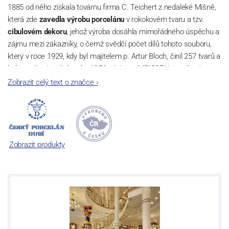
1885 od něho získala továrnu firma C. Teichert z nedaleké Míšně,
která zde
zavedla výrobu porcelánu
v rokokovém tvaru a tzv.
cibulovém dekoru
, jehož výroba dosáhla mimořádného úspěchu a
zájmu mezi zákazníky, o čemž svědčí počet dílů tohoto souboru,
který v roce 1929, kdy byl majitelem p. Artur Bloch, činil 257 tvarů a
byl označován až do roku 1956 nápisem MEISSEN v oválovém
rámečku.
Zobrazit celý text o značce
›
Dnes, kdy čtete tento úvod, nese firma název
Český porcelán
a
počet jeho dílů v cibulovém provedení je 850 tvarů. Tyto výrobky
jsou garantovány Asociací sklářského a keramického průmyslu
České republiky jako „
Český výrobek
“.
Zobrazit produkty