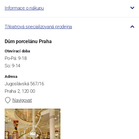
Informace o nákupu
Třípatrová specializovaná prodejna
Dům porcelánu Praha
Otevírací doba
Po-Pá: 9-18
So: 9-14
Adresa
Jugoslávská 567/16
Praha 2, 120 00
Navigovat