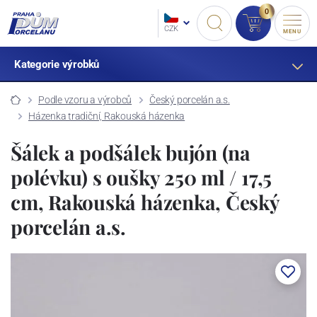
0
CZK
MENU
Kategorie výrobků
Podle vzoru a výrobců
Český porcelán a.s.
Házenka tradiční, Rakouská házenka
Šálek a podšálek bujón (na
polévku) s oušky 250 ml / 17,5
cm, Rakouská házenka, Český
porcelán a.s.