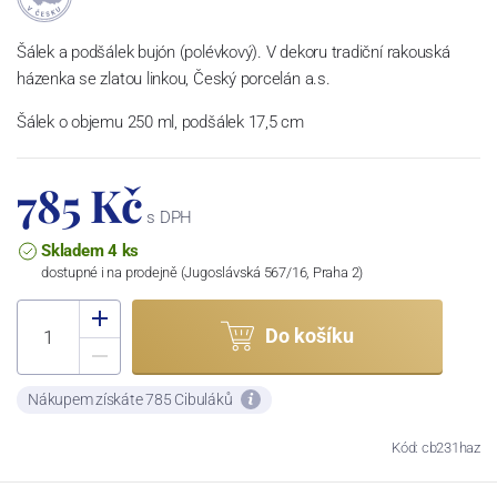
Šálek a podšálek bujón (polévkový). V dekoru tradiční rakouská
házenka se zlatou linkou, Český porcelán a.s.
Šálek o objemu 250 ml, podšálek 17,5 cm
785 Kč
s DPH
Skladem 4 ks
dostupné i na prodejně (Jugoslávská 567/16, Praha 2)
Do košíku
Nákupem získáte 785 Cibuláků
Kód: cb231haz