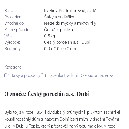
Barva:
Květiny, Pestrobarevná, Zlatá
Provedení:
Šálky a podšálky
Vhodné do:
Nelze do myčky a mikrovlnky
Země původu:
Česká republika
Váha:
0.5 kg
Výrobce:
Český porcelán a.s., Dubí
Rozměry:
0.0 x 0.0 x 0.0 cm
Kategorie:
Šálky a podšálky
Házenka tradiční, Rakouská házenka
O značce Český porcelán a.s., Dubí
Bylo to již v roce 1864, kdy dubský průmyslník p. Anton Tschinkel
koupil rozsáhlý dům s názvem Dolní lesní mlýn, v dnešní Tovární
ulici, v Dubí u Teplic, který přestavěl na výrobu majoliky. V roce