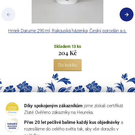
Hrnek Darume 290 ml, Rakouská házenka, Český porcelán a.s.
Skladem 13 ks
204 Kč
Do košíku
Díky spokojeným zákazníkům
jsme získali certifikát
Zlaté Ověřeno zákazníky na Heureka.
Přes 20 let pečlivě balíme každý kus objednávky
a
rozesíláme do celého světa tak, aby vše dorazilo v