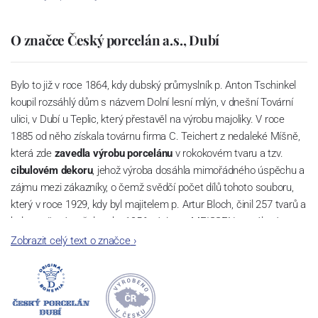
O značce Český porcelán a.s., Dubí
Bylo to již v roce 1864, kdy dubský průmyslník p. Anton Tschinkel
koupil rozsáhlý dům s názvem Dolní lesní mlýn, v dnešní Tovární
ulici, v Dubí u Teplic, který přestavěl na výrobu majoliky. V roce
1885 od něho získala továrnu firma C. Teichert z nedaleké Míšně,
která zde
zavedla výrobu porcelánu
v rokokovém tvaru a tzv.
cibulovém dekoru
, jehož výroba dosáhla mimořádného úspěchu a
zájmu mezi zákazníky, o čemž svědčí počet dílů tohoto souboru,
který v roce 1929, kdy byl majitelem p. Artur Bloch, činil 257 tvarů a
byl označován až do roku 1956 nápisem MEISSEN v oválovém
rámečku.
Zobrazit celý text o značce
›
Dnes, kdy čtete tento úvod, nese firma název
Český porcelán
a
počet jeho dílů v cibulovém provedení je 850 tvarů. Tyto výrobky
jsou garantovány Asociací sklářského a keramického průmyslu
České republiky jako „
Český výrobek
“.