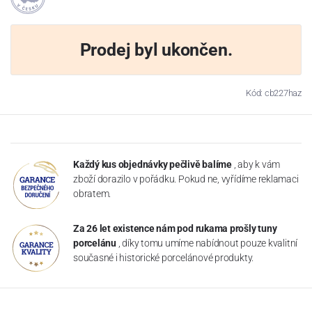
Prodej byl ukončen.
Kód: cb227haz
Každý kus objednávky pečlivě balíme
, aby k vám
zboží dorazilo v pořádku. Pokud ne, vyřídíme reklamaci
obratem.
Za 26 let existence nám pod rukama prošly tuny
porcelánu
, díky tomu umíme nabídnout pouze kvalitní
současné i historické porcelánové produkty.