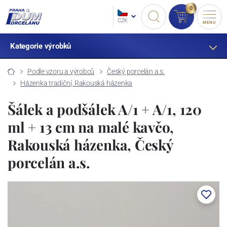
0
CZK
MENU
Kategorie výrobků
Podle vzoru a výrobců
Český porcelán a.s.
Házenka tradiční, Rakouská házenka
Šálek a podšálek A/1 + A/1, 120
ml + 13 cm na malé kavčo,
Rakouská házenka, Český
porcelán a.s.