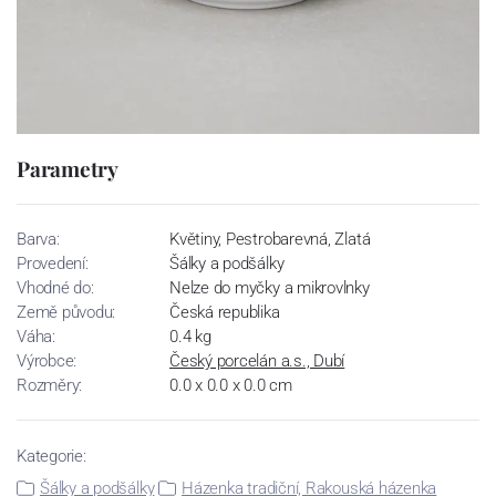
Parametry
Barva:
Květiny, Pestrobarevná, Zlatá
Provedení:
Šálky a podšálky
Vhodné do:
Nelze do myčky a mikrovlnky
Země původu:
Česká republika
Váha:
0.4 kg
Výrobce:
Český porcelán a.s., Dubí
Rozměry:
0.0 x 0.0 x 0.0 cm
Kategorie:
Šálky a podšálky
Házenka tradiční, Rakouská házenka