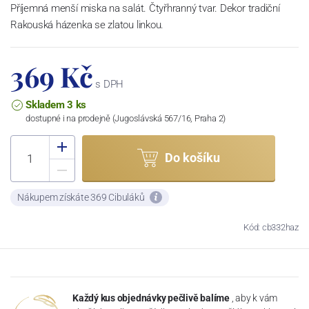
Příjemná menší miska na salát. Čtyřhranný tvar. Dekor tradiční
Rakouská házenka se zlatou linkou.
369 Kč
s DPH
Skladem 3 ks
dostupné i na prodejně (Jugoslávská 567/16, Praha 2)
Do košíku
Nákupem získáte 369 Cibuláků
Kód: cb332haz
Každý kus objednávky pečlivě balíme
, aby k vám