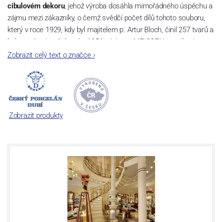
cibulovém dekoru
, jehož výroba dosáhla mimořádného úspěchu a
zájmu mezi zákazníky, o čemž svědčí počet dílů tohoto souboru,
který v roce 1929, kdy byl majitelem p. Artur Bloch, činil 257 tvarů a
byl označován až do roku 1956 nápisem MEISSEN v oválovém
rámečku.
Zobrazit celý text o značce
›
Dnes, kdy čtete tento úvod, nese firma název
Český porcelán
a
počet jeho dílů v cibulovém provedení je 850 tvarů. Tyto výrobky
jsou garantovány Asociací sklářského a keramického průmyslu
České republiky jako „
Český výrobek
“.
Zobrazit produkty