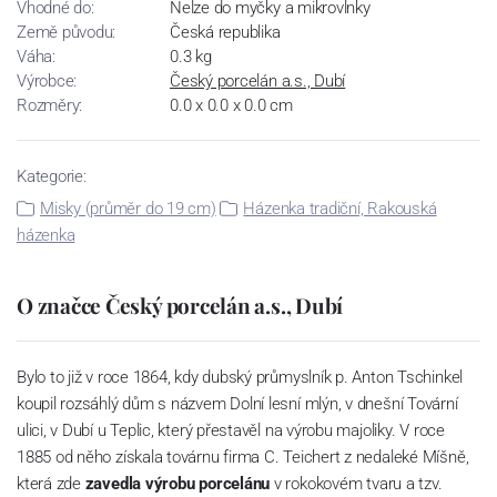
Vhodné do:
Nelze do myčky a mikrovlnky
Země původu:
Česká republika
Váha:
0.3 kg
Výrobce:
Český porcelán a.s., Dubí
Rozměry:
0.0 x 0.0 x 0.0 cm
Kategorie:
Misky (průměr do 19 cm)
Házenka tradiční, Rakouská
házenka
O značce Český porcelán a.s., Dubí
Bylo to již v roce 1864, kdy dubský průmyslník p. Anton Tschinkel
koupil rozsáhlý dům s názvem Dolní lesní mlýn, v dnešní Tovární
ulici, v Dubí u Teplic, který přestavěl na výrobu majoliky. V roce
1885 od něho získala továrnu firma C. Teichert z nedaleké Míšně,
která zde
zavedla výrobu porcelánu
v rokokovém tvaru a tzv.