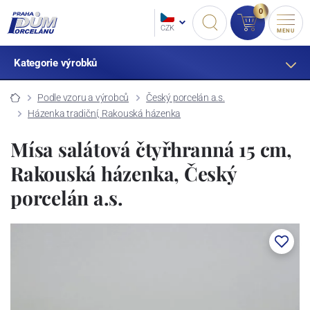
0
CZK
MENU
Kategorie výrobků
Podle vzoru a výrobců
Český porcelán a.s.
Házenka tradiční, Rakouská házenka
Mísa salátová čtyřhranná 15 cm,
Rakouská házenka, Český
porcelán a.s.