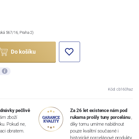
ská 567/16, Praha 2)
Do košíku
ů
Kód: cb160haz
dnávky pečlivě
Za 26 let existence nám pod
vám zboží
rukama prošly tuny porcelánu
,
dku. Pokud ne,
díky tomu umíme nabídnout
aci obratem.
pouze kvalitní současné i
historické porcelánové produkty.