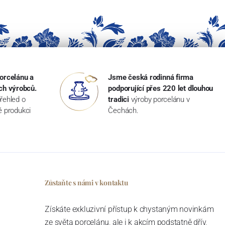
orcelánu a
Jsme česká rodinná firma
ch výrobců.
podporující přes 220 let dlouhou
řehled o
tradici
výroby porcelánu v
ké produkci
Čechách.
Zůstaňte s námi v kontaktu
Získáte exkluzivní přístup k chystaným novinkám
ze světa porcelánu, ale i k akcím podstatně dřív,