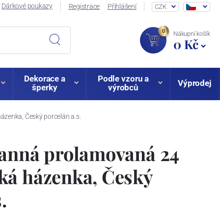
Dárkové poukazy
Registrace
Přihlášení
CZK
0
Nákupní košík
0 Kč
Dekorace a
Podle vzoru a
Výprodej
šperky
výrobců
zenka, Český porcelán a.s.
ranná prolamovaná 24
ká házenka, Český
.