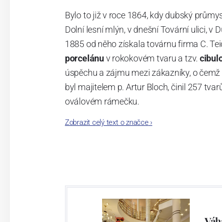
Bylo to již v roce 1864, kdy dubský průmy
Dolní lesní mlýn, v dnešní Tovární ulici, v 
1885 od něho získala továrnu firma C. Tei
porcelánu
v rokokovém tvaru a tzv.
cibul
úspěchu a zájmu mezi zákazníky, o čemž s
byl majitelem p. Artur Bloch, činil 257 
oválovém rámečku.
Zobrazit celý text o značce
›
Dnes, kdy čtete tento úvod, nese firma n
provedení je 850 tvarů. Tyto výrobky jso
průmyslu České republiky jako „
Český výr
Váh