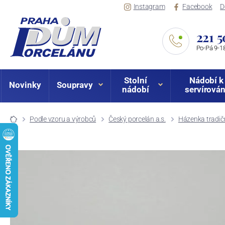
Instagram
Facebook
D
221 5
Po-Pá 9-18
Stolní
Nádobí k
Novinky
Soupravy
nádobí
servírován
Podle vzoru a výrobců
Český porcelán a.s.
Házenka tradič