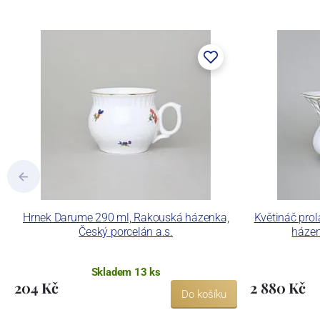
Hrnek Darume 290 ml, Rakouská házenka,
Květináč pro
Český porcelán a.s.
házen
Skladem 13 ks
204 Kč
2 880 Kč
Do košíku