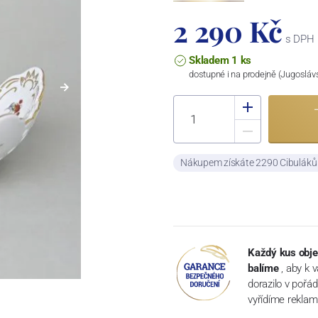
2 290 Kč
s DPH
Skladem 1 ks
dostupné i na prodejně (Jugosláv
Nákupem získáte 2290 Cibulák
Každý kus obje
balíme
, aby k 
dorazilo v pořá
vyřídíme reklam