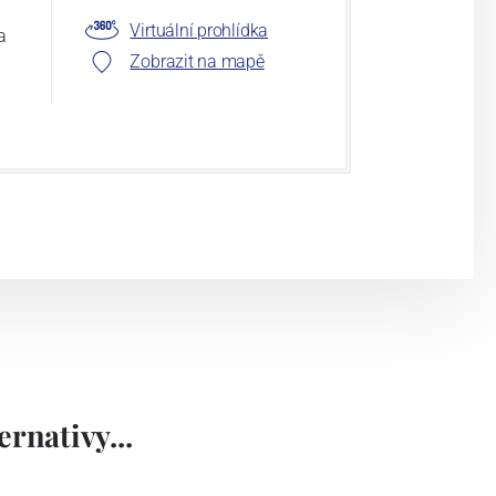
Virtuální prohlídka
a
Zobrazit na mapě
rnativy...