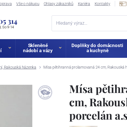
oprava
Vše o nákupu
Ohlasy zákazníků
Kariéra
Kontakty
05 314
, So 9-14
Skleněné
Doplňky do domácnosti
í
nádobí a vázy
a kuchyně
ní, Rakouská házenka
Mísa pětihranná prolamovaná 24 cm, Rakouská há
Mísa pětih
cm, Rakous
porcelán a.s