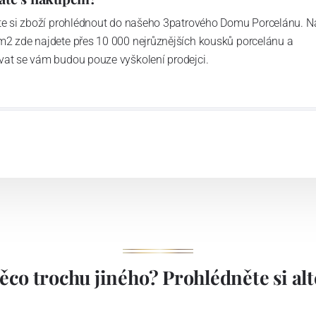
ďte si zboží prohlédnout do našeho 3patrového Domu Porcelánu. N
m2 zde najdete přes 10 000 nejrůznějších kousků porcelánu a
vat se vám budou pouze vyškolení prodejci.
ěco trochu jiného? Prohlédněte si alte