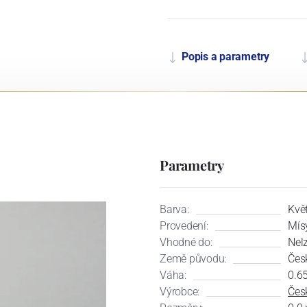
Popis a parametry
Parametry
Barva:
Květ
Provedení:
Mís
Vhodné do:
Nel
Země původu:
Čes
Váha:
0.6
Výrobce:
Česk