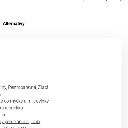
Alternativy
iny, Pestrobarevná, Zlatá
y
ze do myčky a mikrovlnky
ká republika
5 kg
ý porcelán a.s., Dubí