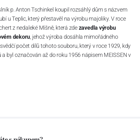
slník p. Anton Tschinkel koupil rozsáhlý dům s názvem
Dubí u Teplic, který přestavěl na výrobu majoliky. V roce
chert z nedaleké Míšně, která zde
zavedla výrobu
ovém dekoru
, jehož výroba dosáhla mimořádného
vědčí počet dílů tohoto souboru, který v roce 1929, kdy
tvarů a byl označován až do roku 1956 nápisem MEISSEN v
ázev
Český porcelán
a počet jeho dílů v cibulovém
u garantovány Asociací sklářského a keramického
obek
“.
áte s nákupem?