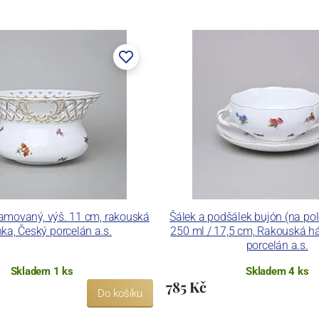
lamovaný, výš. 11 cm, rakouská
Šálek a podšálek bujón (na po
ka, Český porcelán a.s.
250 ml / 17,5 cm, Rakouská h
porcelán a.s.
Skladem 1 ks
Skladem 4 ks
785 Kč
Do košíku