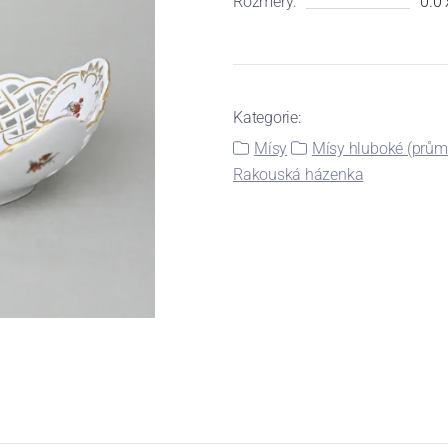
Rozměry:
0.0 
Kategorie:
Mísy
Mísy hluboké (průmě
Rakouská házenka