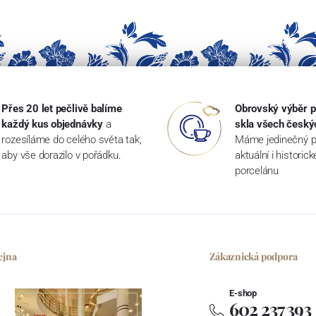
Přes 20 let pečlivě balíme
Obrovský výběr p
každý kus objednávky
a
skla všech český
rozesíláme do celého světa tak,
Máme jedinečný p
aby vše dorazilo v pořádku.
aktuální i historic
porcelánu
ejna
Zákaznická podpora
E-shop
602 237 393