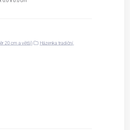
x 0.0 x 0.0 cm
r 20 cm a větší)
Házenka tradiční,