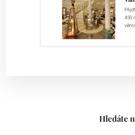
Přij
450 
věno
Hledáte n