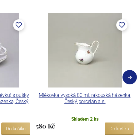
lévku) s oušky
Mlékovka vysoká 80 ml, rakouská házenka,
ázenka, Český
Český porcelán a.s.
Skladem 2 ks
580 Kč
Do košíku
Do košíku