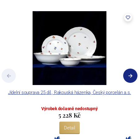
Jídelní souprava 25 díl., Rakouská házenka, Český porcelán a.s.
T
Výrobek dočasně nedostupný
5 228 Kč
Detail