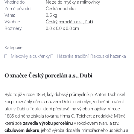
Vhodné do:
Nelze do myčky a mikrovlnky
Země původu:
Česká republika
Váha:
0.5 kg
Výrobce:
Český porcelán a.s., Dubí
Rozměry:
0.0 x 0.0 x 0.0 cm
Kategorie:
Mlékovky a cukřenky
Házenka tradiční, Rakouská házenka
O značce Český porcelán a.s., Dubí
Bylo to již v roce 1864, kdy dubský průmyslník p. Anton Tschinkel
koupil rozsáhlý dům s názvem Dolní lesní mlýn, v dnešní Tovární
ulici, v Dubí u Teplic, který přestavěl na výrobu majoliky. V roce
1885 od něho získala továrnu firma C. Teichert z nedaleké Míšně,
která zde
zavedla výrobu porcelánu
v rokokovém tvaru a tzv.
cibulovém dekoru
, jehož výroba dosáhla mimořádného úspěchu a