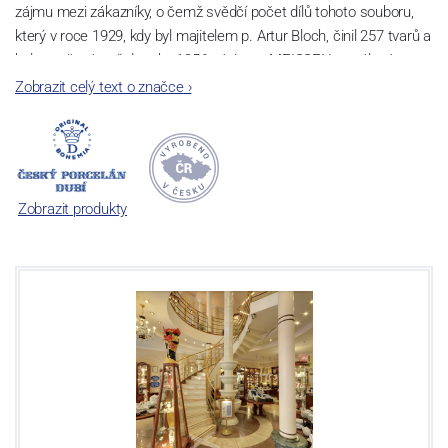
zájmu mezi zákazníky, o čemž svědčí počet dílů tohoto souboru,
který v roce 1929, kdy byl majitelem p. Artur Bloch, činil 257 tvarů a
byl označován až do roku 1956 nápisem MEISSEN v oválovém
rámečku.
Zobrazit celý text o značce
›
Dnes, kdy čtete tento úvod, nese firma název
Český porcelán
a
počet jeho dílů v cibulovém provedení je 850 tvarů. Tyto výrobky
jsou garantovány Asociací sklářského a keramického průmyslu
České republiky jako „
Český výrobek
“.
Zobrazit produkty