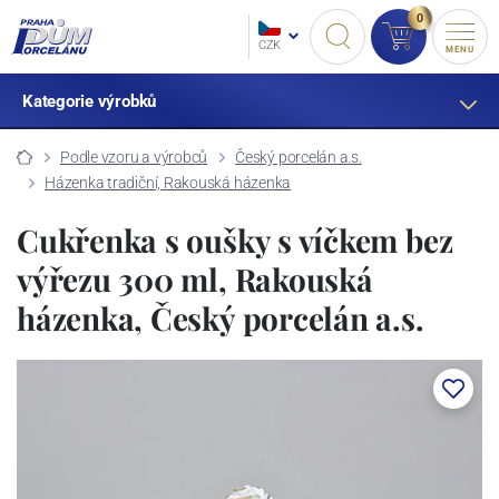
0
CZK
MENU
Kategorie výrobků
Podle vzoru a výrobců
Český porcelán a.s.
Házenka tradiční, Rakouská házenka
Cukřenka s oušky s víčkem bez
výřezu 300 ml, Rakouská
házenka, Český porcelán a.s.