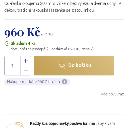
Cukřenka o objemu 300 ml s víčkem bez výřezu a dvěma uchy. V
dekoru tradiční rakouská Házenka se zlatou linkou.
960 Kč
s DPH
Skladem 4 ks
dostupné i na prodejně (Jugoslávská 567/16, Praha 2)
Do košíku
Nákupem získáte 960 Cibuláků
Kód: cb035haz
Každý kus objednávky pečlivě balíme
, aby k vám