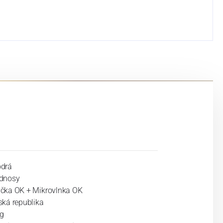
drá
dnosy
čka OK + Mikrovlnka OK
ská republika
kg