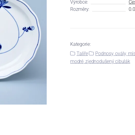
Výrobce:
Čes
Rozměry:
0.0
Kategorie:
Talíře
Podnosy, ovály, mís
modré, zjednodušený cibulák