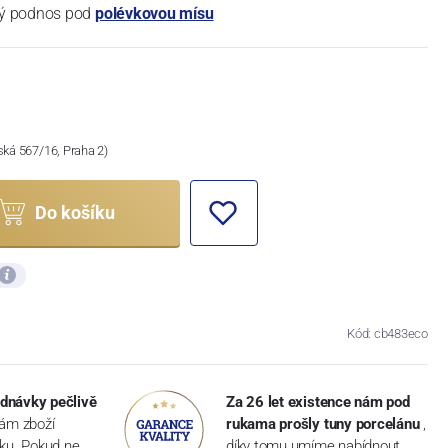
ný podnos pod
polévkovou mísu
ská 567/16, Praha 2)
Do košíku
Kód: cb483eco
dnávky pečlivě
Za 26 let existence nám pod
vám zboží
rukama prošly tuny porcelánu
,
dku. Pokud ne,
díky tomu umíme nabídnout