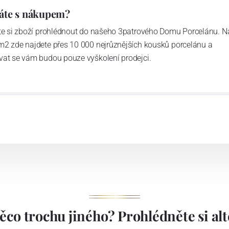
áte s nákupem?
ďte si zboží prohlédnout do našeho 3patrového Domu Porcelánu. N
m2 zde najdete přes 10 000 nejrůznějších kousků porcelánu a
vat se vám budou pouze vyškolení prodejci.
ěco trochu jiného? Prohlédněte si alte