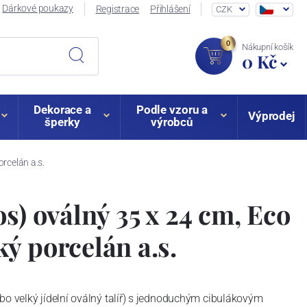
Dárkové poukazy
Registrace
Přihlášení
CZK
0
Nákupní košík
0 Kč
Dekorace a
Podle vzoru a
Výprodej
šperky
výrobců
rcelán a.s.
s) oválný 35 x 24 cm, Eco
ý porcelán a.s.
bo velký jídelní oválný talíř) s jednoduchým cibulákovým