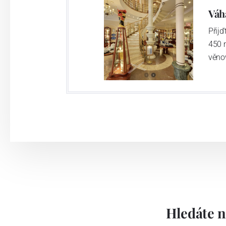
Váh
Přij
450 
věno
Hledáte n