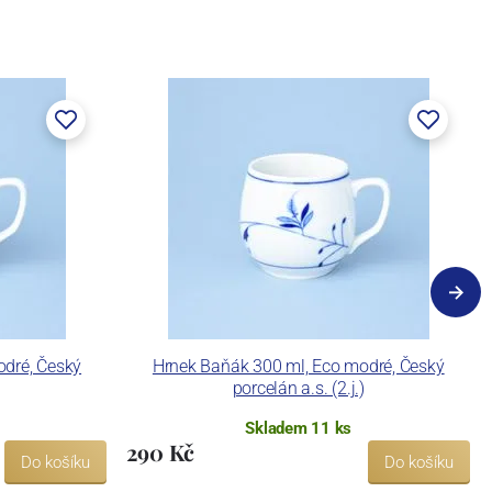
odré, Český
Hrnek Baňák 300 ml, Eco modré, Český
porcelán a.s. (2.j.)
Skladem 11 ks
290 Kč
Do košíku
Do košíku