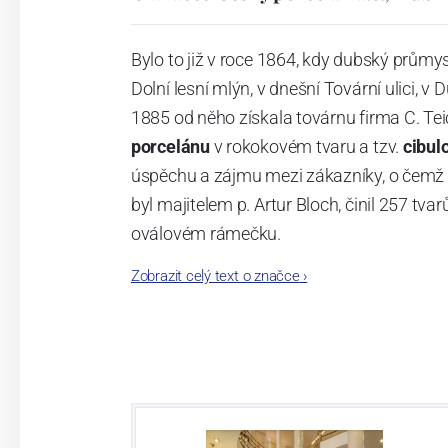
Bylo to již v roce 1864, kdy dubský průmy
Dolní lesní mlýn, v dnešní Tovární ulici, v 
1885 od něho získala továrnu firma C. Tei
porcelánu
v rokokovém tvaru a tzv.
cibul
úspěchu a zájmu mezi zákazníky, o čemž s
byl majitelem p. Artur Bloch, činil 257 
oválovém rámečku.
Zobrazit celý text o značce
›
Dnes, kdy čtete tento úvod, nese firma n
provedení je 850 tvarů. Tyto výrobky jso
průmyslu České republiky jako „
Český výr