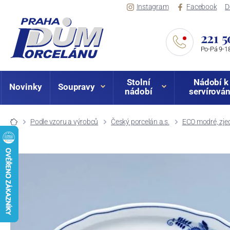
Instagram
Facebook
D
221 5
Po-Pá 9-18
Stolní
Nádobí k
Novinky
Soupravy
nádobí
servírován
Podle vzoru a výrobců
Český porcelán a.s.
ECO modré, zje