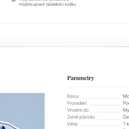
můžete upravit následně v košíku
Parametry
Barva:
Mo
Provedení:
Po
Vhodné do:
My
Země původu:
Če
Váha:
1 