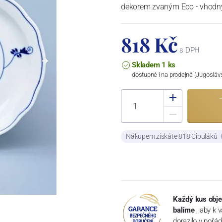
dekorem zvaným Eco - vhod
818 Kč
s DPH
Skladem 1 ks
dostupné i na prodejně (Jugosláv
Nákupem získáte 818 Cibuláků
Každý kus obje
balíme
, aby k 
dorazilo v pořá