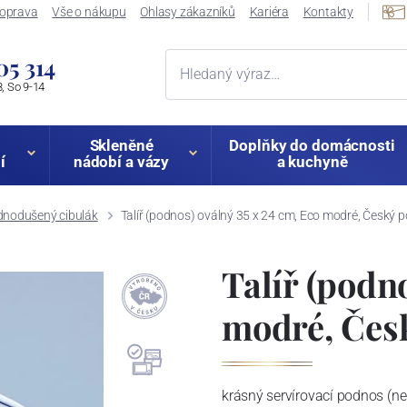
oprava
Vše o nákupu
Ohlasy zákazníků
Kariéra
Kontakty
05 314
, So 9-14
Skleněné
Doplňky do domácnosti
í
nádobí a vázy
a kuchyně
dnodušený cibulák
Talíř (podnos) oválný 35 x 24 cm, Eco modré, Český po
Talíř (podno
modré, Česk
krásný servírovací podnos (ne