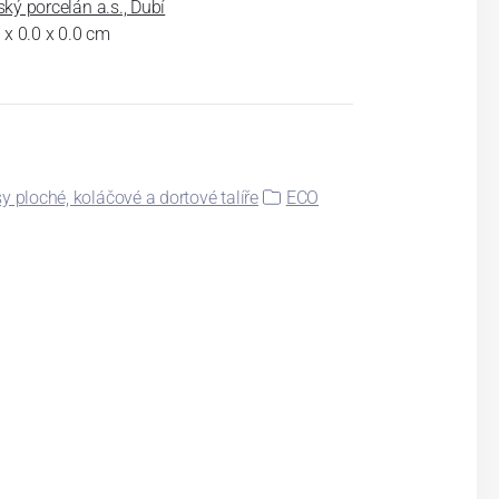
ký porcelán a.s., Dubí
 x 0.0 x 0.0 cm
y ploché, koláčové a dortové talíře
ECO