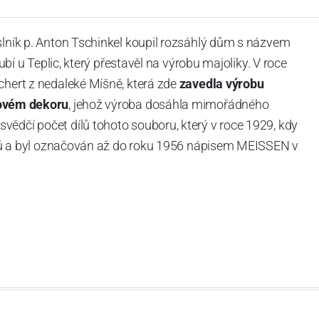
slník p. Anton Tschinkel koupil rozsáhlý dům s názvem
Dubí u Teplic, který přestavěl na výrobu majoliky. V roce
chert z nedaleké Míšně, která zde
zavedla výrobu
ovém dekoru
, jehož výroba dosáhla mimořádného
vědčí počet dílů tohoto souboru, který v roce 1929, kdy
tvarů a byl označován až do roku 1956 nápisem MEISSEN v
ázev
Český porcelán
a počet jeho dílů v cibulovém
u garantovány Asociací sklářského a keramického
obek
“.