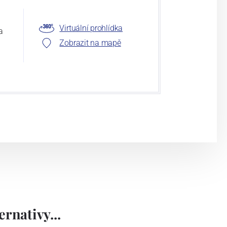
Virtuální prohlídka
a
Zobrazit na mapě
rnativy...