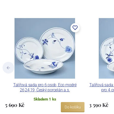
Talířová sada pro 6 osob, Eco modré
Talířová sada
26,24,19, Český porcelán a.s.
pro 4 o
Skladem 1 ks
5 690 Kč
3 590 Kč
Do košíku