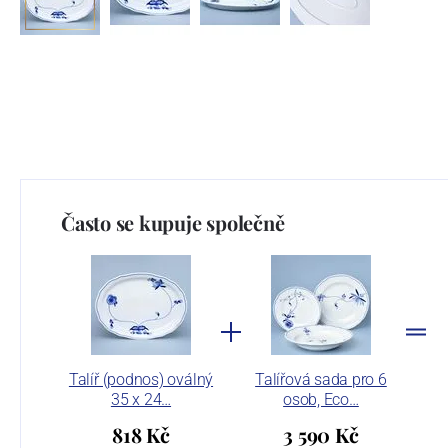
Často se kupuje společně
Talíř (podnos) oválný
Talířová sada pro 6
35 x 24…
osob, Eco…
818 Kč
3 590 Kč