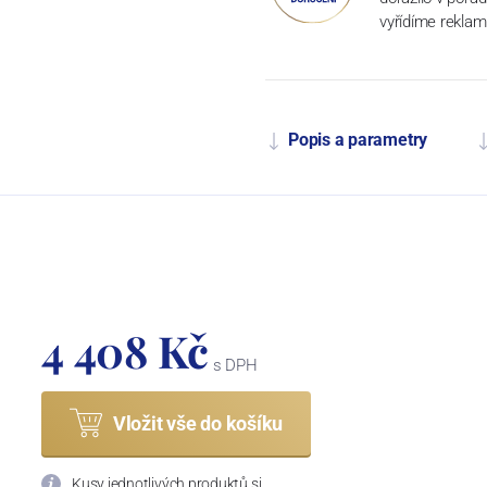
vyřídíme reklam
Popis a parametry
4 408 Kč
s DPH
Vložit vše do košíku
Kusy jednotlivých produktů si