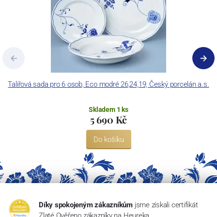
Talířová sada pro 6 osob, Eco modré 26,24,19, Český porcelán a.s.
T
Skladem 1 ks
5 690 Kč
Do košíku
Díky spokojeným zákazníkům
jsme získali certifikát
Zlaté Ověřeno zákazníky na Heureka.