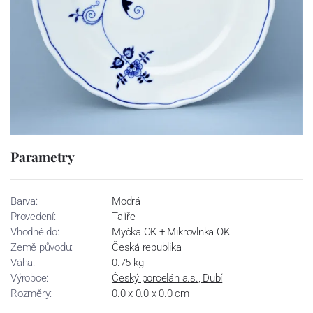
Parametry
Barva:
Modrá
Provedení:
Talíře
Vhodné do:
Myčka OK + Mikrovlnka OK
Země původu:
Česká republika
Váha:
0.75 kg
Výrobce:
Český porcelán a.s., Dubí
Rozměry:
0.0 x 0.0 x 0.0 cm