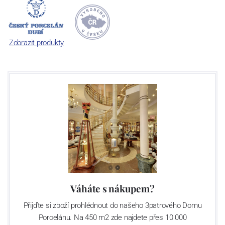
počet jeho dílů v cibulovém provedení je 850 tvarů. Tyto výrobky
jsou garantovány Asociací sklářského a keramického průmyslu
České republiky jako „
Český výrobek
“.
Zobrazit produkty
Váháte s nákupem?
Přijďte si zboží prohlédnout do našeho 3patrového Domu
Porcelánu. Na 450 m2 zde najdete přes 10 000