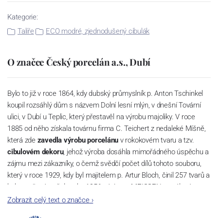
Kategorie:
Talíře
ECO modré, zjednodušený cibulák
O značce Český porcelán a.s., Dubí
Bylo to již v roce 1864, kdy dubský průmyslník p. Anton Tschinkel
koupil rozsáhlý dům s názvem Dolní lesní mlýn, v dnešní Tovární
ulici, v Dubí u Teplic, který přestavěl na výrobu majoliky. V roce
1885 od něho získala továrnu firma C. Teichert z nedaleké Míšně,
která zde
zavedla výrobu porcelánu
v rokokovém tvaru a tzv.
cibulovém dekoru
, jehož výroba dosáhla mimořádného úspěchu a
zájmu mezi zákazníky, o čemž svědčí počet dílů tohoto souboru,
který v roce 1929, kdy byl majitelem p. Artur Bloch, činil 257 tvarů a
byl označován až do roku 1956 nápisem MEISSEN v oválovém
rámečku.
Zobrazit celý text o značce
›
Dnes, kdy čtete tento úvod, nese firma název
Český porcelán
a