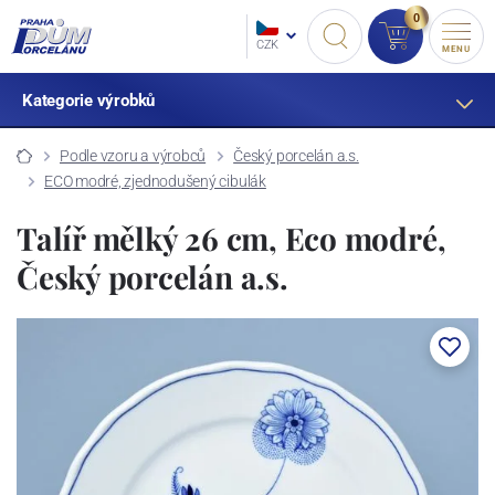
0
CZK
MENU
Kategorie výrobků
Podle vzoru a výrobců
Český porcelán a.s.
ECO modré, zjednodušený cibulák
Talíř mělký 26 cm, Eco modré,
Český porcelán a.s.