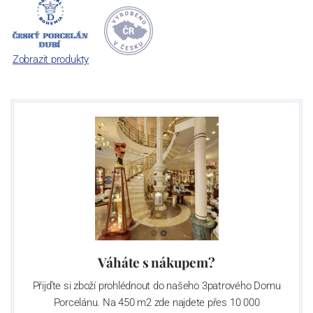
počet jeho dílů v cibulovém provedení je 850 tvarů. Tyto výrobky
jsou garantovány Asociací sklářského a keramického průmyslu
České republiky jako „
Český výrobek
“.
Zobrazit produkty
Váháte s nákupem?
Přijďte si zboží prohlédnout do našeho 3patrového Domu
Porcelánu. Na 450 m2 zde najdete přes 10 000