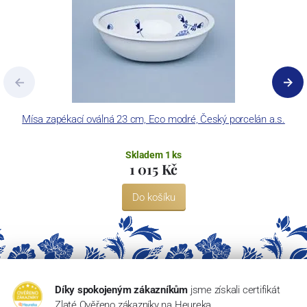
Mísa zapékací oválná 23 cm, Eco modré, Český porcelán a.s.
Skladem 1 ks
1 015 Kč
Do košíku
Díky spokojeným zákazníkům
jsme získali certifikát
Zlaté Ověřeno zákazníky na Heureka.