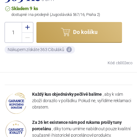
Skladem 9 ks
dostupné i na prodejně (Jugoslávská 567/16, Praha 2)
Do košíku
Nákupem získáte 363 Cibuláků
Kód: cb002eco
Každý kus objednávky pečlivě balíme
, aby k vám
zboží dorazilo v pořádku. Pokud ne, vyřídíme reklamaci
obratem.
Za 26 let existence nám pod rukama prošly tuny
porcelánu
, díky tomu umíme nabídnout pouze kvalitní
současné i historické porcelánové produkty.