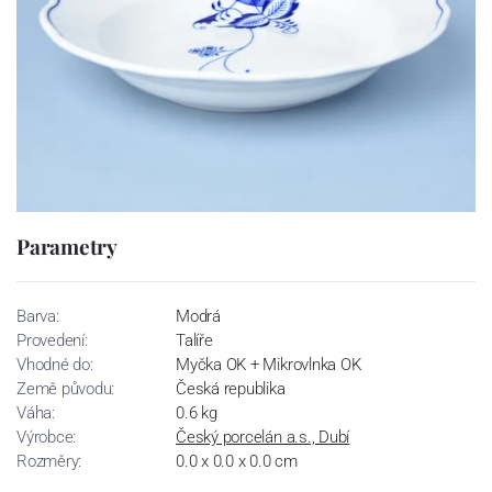
Parametry
Barva:
Modrá
Provedení:
Talíře
Vhodné do:
Myčka OK + Mikrovlnka OK
Země původu:
Česká republika
Váha:
0.6 kg
Výrobce:
Český porcelán a.s., Dubí
Rozměry:
0.0 x 0.0 x 0.0 cm