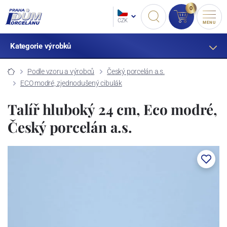
0
CZK
MENU
Kategorie výrobků
Podle vzoru a výrobců
Český porcelán a.s.
ECO modré, zjednodušený cibulák
Talíř hluboký 24 cm, Eco modré,
Český porcelán a.s.