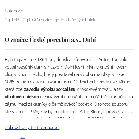
Kategorie:
Talíře
ECO modré, zjednodušený cibulák
O značce Český porcelán a.s., Dubí
Bylo to již v roce 1864, kdy dubský průmyslník p. Anton Tschinkel
koupil rozsáhlý dům s názvem Dolní lesní mlýn, v dnešní Tovární
ulici, v Dubí u Teplic, který přestavěl na výrobu majoliky. V roce
1885 od něho získala továrnu firma C. Teichert z nedaleké Míšně,
která zde
zavedla výrobu porcelánu
v rokokovém tvaru a tzv.
cibulovém dekoru
, jehož výroba dosáhla mimořádného úspěchu a
zájmu mezi zákazníky, o čemž svědčí počet dílů tohoto souboru,
který v roce 1929, kdy byl majitelem p. Artur Bloch, činil 257 tvarů a
byl označován až do roku 1956 nápisem MEISSEN v oválovém
rámečku.
Zobrazit celý text o značce
›
Dnes, kdy čtete tento úvod, nese firma název
Český porcelán
a