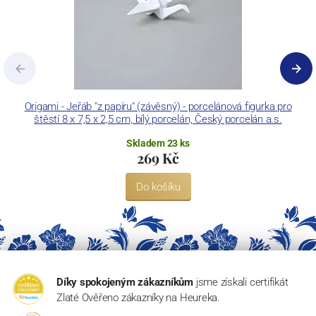
Origami - Jeřáb "z papíru" (závěsný) - porcelánová figurka pro
štěstí 8 x 7,5 x 2,5 cm, bílý porcelán, Český porcelán a.s.
Skladem 23 ks
269 Kč
Do košíku
Díky spokojeným zákazníkům
jsme získali certifikát
Zlaté Ověřeno zákazníky na Heureka.