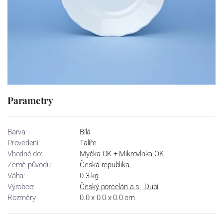
Parametry
Barva:
Bílá
Provedení:
Talíře
Vhodné do:
Myčka OK + Mikrovlnka OK
Země původu:
Česká republika
Váha:
0.3 kg
Výrobce:
Český porcelán a.s., Dubí
Rozměry:
0.0 x 0.0 x 0.0 cm