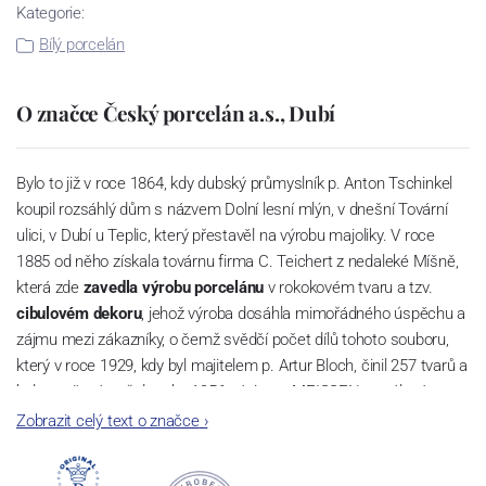
Kategorie:
Bílý porcelán
O značce Český porcelán a.s., Dubí
Bylo to již v roce 1864, kdy dubský průmyslník p. Anton Tschinkel
koupil rozsáhlý dům s názvem Dolní lesní mlýn, v dnešní Tovární
ulici, v Dubí u Teplic, který přestavěl na výrobu majoliky. V roce
1885 od něho získala továrnu firma C. Teichert z nedaleké Míšně,
která zde
zavedla výrobu porcelánu
v rokokovém tvaru a tzv.
cibulovém dekoru
, jehož výroba dosáhla mimořádného úspěchu a
zájmu mezi zákazníky, o čemž svědčí počet dílů tohoto souboru,
který v roce 1929, kdy byl majitelem p. Artur Bloch, činil 257 tvarů a
byl označován až do roku 1956 nápisem MEISSEN v oválovém
rámečku.
Zobrazit celý text o značce
›
Dnes, kdy čtete tento úvod, nese firma název
Český porcelán
a