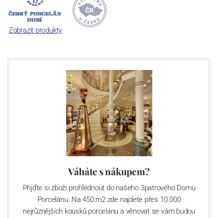
počet jeho dílů v cibulovém provedení je 850 tvarů. Tyto výrobky
jsou garantovány Asociací sklářského a keramického průmyslu
České republiky jako „
Český výrobek
“.
Zobrazit produkty
Váháte s nákupem?
Přijďte si zboží prohlédnout do našeho 3patrového Domu
Porcelánu. Na 450 m2 zde najdete přes 10 000
nejrůznějších kousků porcelánu a věnovat se vám budou