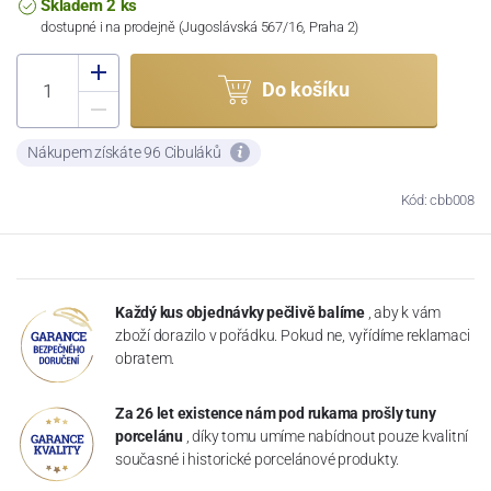
Skladem 2 ks
dostupné i na prodejně (Jugoslávská 567/16, Praha 2)
Do košíku
Nákupem získáte 96 Cibuláků
Kód: cbb008
Každý kus objednávky pečlivě balíme
, aby k vám
zboží dorazilo v pořádku. Pokud ne, vyřídíme reklamaci
obratem.
Za 26 let existence nám pod rukama prošly tuny
porcelánu
, díky tomu umíme nabídnout pouze kvalitní
současné i historické porcelánové produkty.