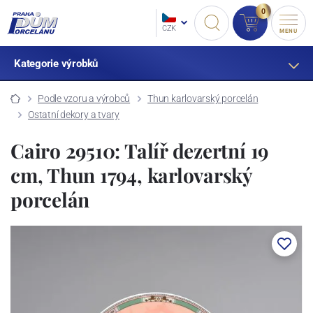
0
CZK
MENU
Kategorie výrobků
Podle vzoru a výrobců
Thun karlovarský porcelán
Ostatní dekory a tvary
Cairo 29510: Talíř dezertní 19
cm, Thun 1794, karlovarský
porcelán