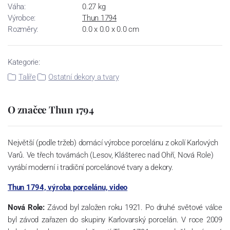
Váha:
0.27 kg
Výrobce:
Thun 1794
Rozměry:
0.0 x 0.0 x 0.0 cm
Kategorie:
Talíře
Ostatní dekory a tvary
O značce Thun 1794
Největší (podle tržeb) domácí výrobce porcelánu z okolí Karlových
Varů. Ve třech továrnách (Lesov, Klášterec nad Ohří, Nová Role)
vyrábí moderní i tradiční porcelánové tvary a dekory.
Thun 1794, výroba porcelánu, video
Nová Role:
Závod byl založen roku 1921. Po druhé světové válce
byl závod zařazen do skupiny Karlovarský porcelán. V roce 2009