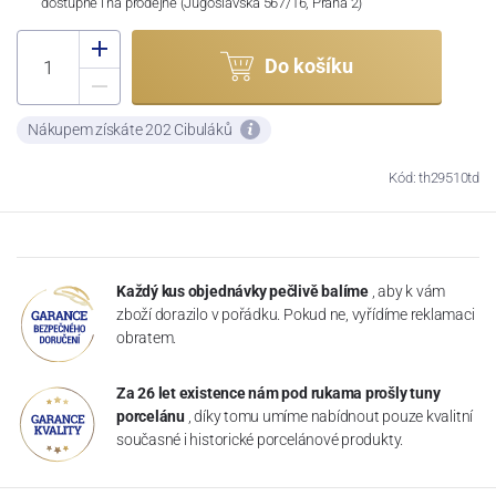
dostupné i na prodejně (Jugoslávská 567/16, Praha 2)
Do košíku
Nákupem získáte 202 Cibuláků
Kód: th29510td
Každý kus objednávky pečlivě balíme
, aby k vám
zboží dorazilo v pořádku. Pokud ne, vyřídíme reklamaci
obratem.
Za 26 let existence nám pod rukama prošly tuny
porcelánu
, díky tomu umíme nabídnout pouze kvalitní
současné i historické porcelánové produkty.