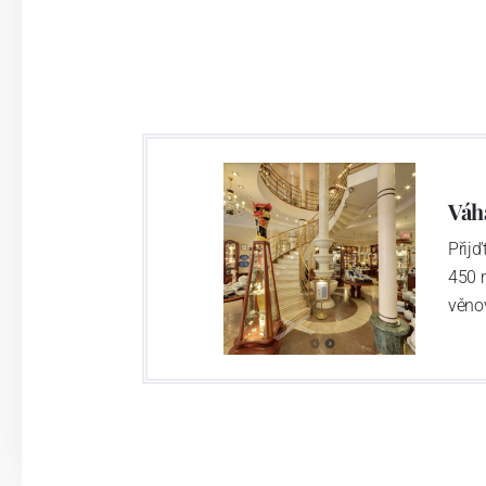
Váh
Přij
450 
věno