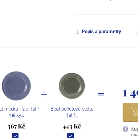
Popis a parametry
1 
t modrá lilac: Talíř
Beat perleťová šedá:
mělký…
Talíř…
367 Kč
443 Kč
Kus
můž