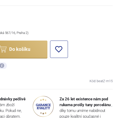
ská 567/16, Praha 2)
Do košíku
Kód: beatZ-m15
dnávky pečlivě
Za 26 let existence nám pod
vám zboží
rukama prošly tuny porcelánu
,
dku. Pokud ne,
díky tomu umíme nabídnout
aci obratem.
pouze kvalitní současné i