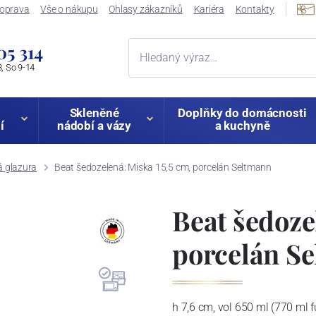
oprava
Vše o nákupu
Ohlasy zákazníků
Kariéra
Kontakty
05 314
, So 9-14
Skleněné
Doplňky do domácnosti
í
nádobí a vázy
a kuchyně
á glazura
Beat šedozelená: Miska 15,5 cm, porcelán Seltmann
Beat šedoze
porcelán S
h 7,6 cm, vol 650 ml (770 ml fu