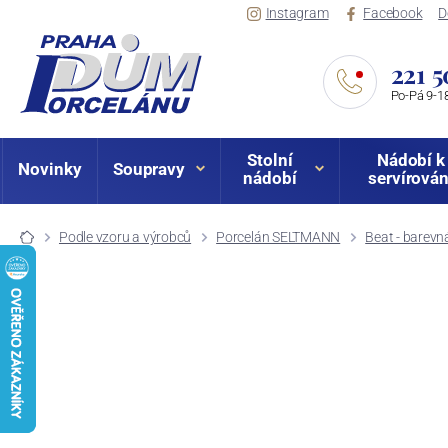
Instagram
Facebook
D
221 5
Po-Pá 9-18
Stolní
Nádobí k
Novinky
Soupravy
nádobí
servírován
Podle vzoru a výrobců
Porcelán SELTMANN
Beat - barevn