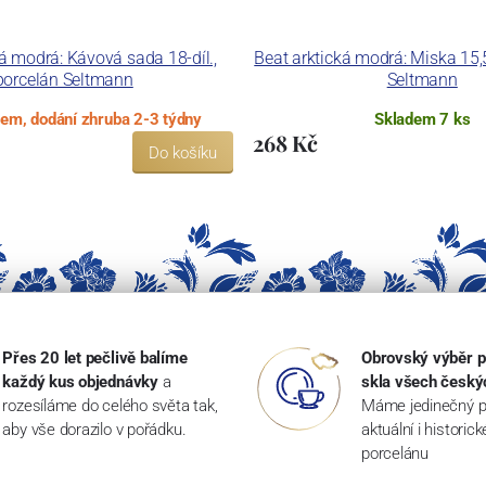
ká modrá: Kávová sada 18-díl.,
Beat arktická modrá: Miska 15,
porcelán Seltmann
Seltmann
dem, dodání zhruba 2-3 týdny
Skladem 7 ks
268 Kč
Do košíku
Přes 20 let pečlivě balíme
Obrovský výběr p
každý kus objednávky
a
skla všech český
rozesíláme do celého světa tak,
Máme jedinečný p
aby vše dorazilo v pořádku.
aktuální i historic
porcelánu