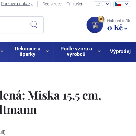
Dárkové poukazy
Registrace
Přihlášení
CZK
0
Nákupní košík
0 Kč
Dekorace a
Podle vzoru a
Výprodej
šperky
výrobců
lená: Miska 15,5 cm,
eltmann
ll)