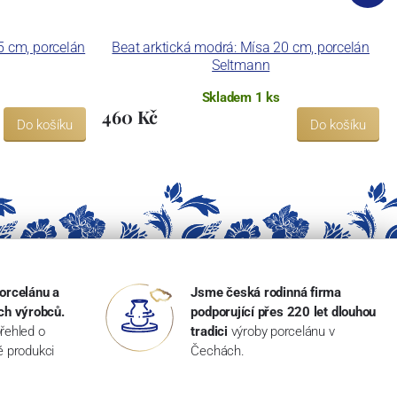
5 cm, porcelán
Beat arktická modrá: Mísa 20 cm, porcelán
Seltmann
Skladem 1 ks
460 Kč
Do košíku
Do košíku
orcelánu a
Jsme česká rodinná firma
ch výrobců.
podporující přes 220 let dlouhou
řehled o
tradici
výroby porcelánu v
ké produkci
Čechách.