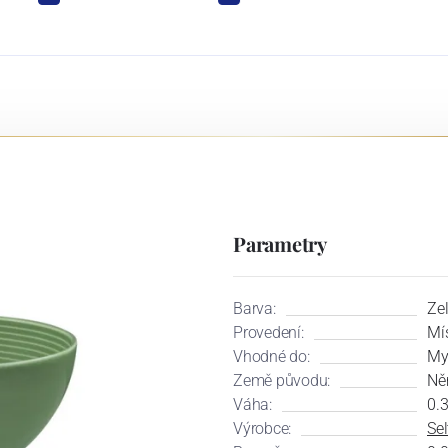
Parametry
Barva:
Ze
Provedení:
Mí
Vhodné do:
My
Země původu:
Ně
Váha:
0.
Výrobce:
Se