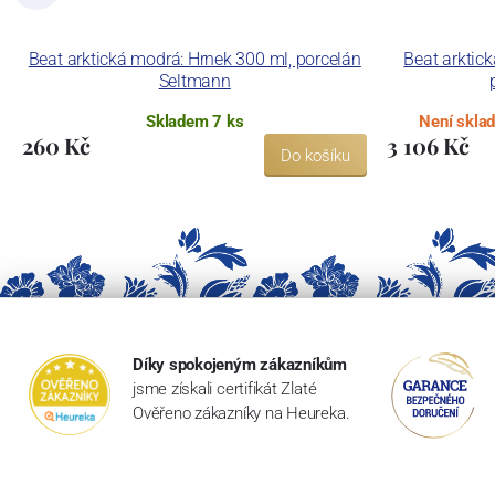
Beat arktická modrá: Hrnek 300 ml, porcelán
Beat arktic
Seltmann
Skladem 7 ks
Není skla
260 Kč
3 106 Kč
Do košíku
Díky spokojeným zákazníkům
jsme získali certifikát Zlaté
Ověřeno zákazníky na Heureka.