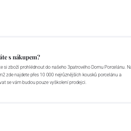
áte s nákupem?
ďte si zboží prohlédnout do našeho 3patrového Domu Porcelánu. N
m2 zde najdete přes 10 000 nejrůznějších kousků porcelánu a
vat se vám budou pouze vyškolení prodejci.