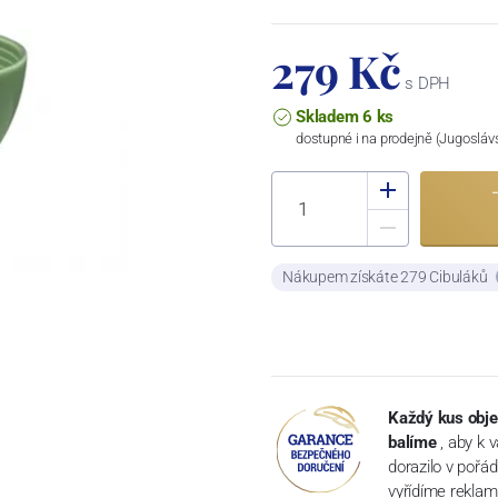
279 Kč
s DPH
Skladem 6 ks
dostupné i na prodejně (Jugosláv
Nákupem získáte 279 Cibuláků
Každý kus obje
balíme
, aby k 
dorazilo v pořá
vyřídíme reklam