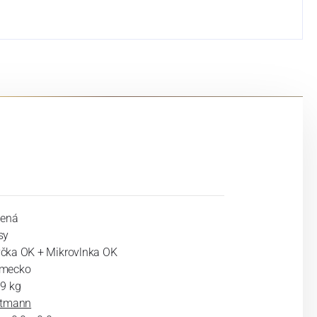
lená
sy
čka OK + Mikrovlnka OK
mecko
39 kg
ltmann