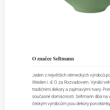
O značce Seltmann
Jeden z největších německých výrobců po
Weiden i. d. O. za Rozvadovem. Vyrábí vel
tradičními dekory a zajímavými tvary. Po
současné domácnosti. Seltmann dbá na vys
českým výrobcům jsou dekory porcelánky 