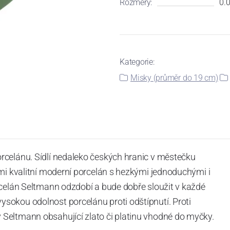
Rozměry:
0.0
Kategorie:
Misky (průměr do 19 cm)
rcelánu. Sídlí nedaleko českých hranic v městečku
mi kvalitní moderní porcelán s hezkými jednoduchými i
rcelán Seltmann odzdobí a bude dobře sloužit v každé
okou odolnost porcelánu proti odštípnutí. Proti
Seltmann obsahující zlato či platinu vhodné do myčky.