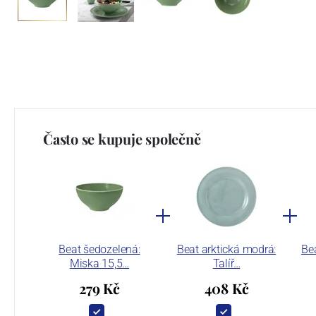
Často se kupuje společně
Beat šedozelená:
Beat arktická modrá:
Bea
Miska 15,5…
Talíř…
279 Kč
408 Kč