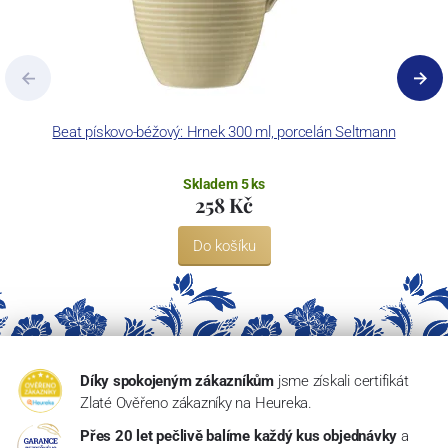
Beat pískovo-béžový: Hrnek 300 ml, porcelán Seltmann
Skladem 5 ks
258 Kč
Do košíku
Díky spokojeným zákazníkům
jsme získali certifikát
Zlaté Ověřeno zákazníky na Heureka.
Přes 20 let pečlivě balíme každý kus objednávky
a