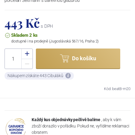
porcelán Seltmann s barevnou glazurou
443 Kč
s DPH
Skladem 2 ks
dostupné i na prodejně (Jugoslávská 567/16, Praha 2)
Do košíku
Nákupem získáte 443 Cibuláků
Kód: beatB-m20
Každý kus objednávky pečlivě balíme
, aby k vám
zboží dorazilo v pořádku. Pokud ne, vyřídíme reklamaci
obratem.