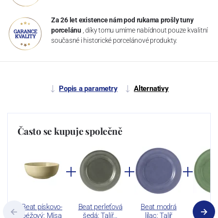
Za 26 let existence nám pod rukama prošly tuny
porcelánu
, díky tomu umíme nabídnout pouze kvalitní
současné i historické porcelánové produkty.
Popis a parametry
Alternativy
Často se kupuje společně
Beat pískovo-
Beat perleťová
Beat modrá
Be
béžový: Mísa
šedá: Talíř…
lilac: Talíř
šedoz