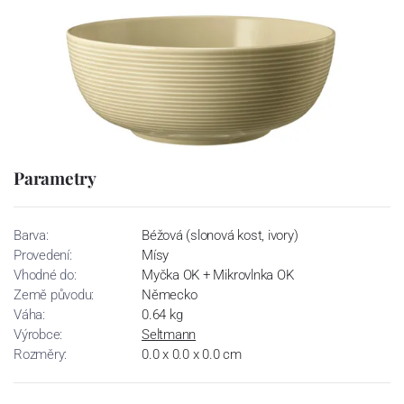
Parametry
Barva:
Béžová (slonová kost, ivory)
Provedení:
Mísy
Vhodné do:
Myčka OK + Mikrovlnka OK
Země původu:
Německo
Váha:
0.64 kg
Výrobce:
Seltmann
Rozměry:
0.0 x 0.0 x 0.0 cm