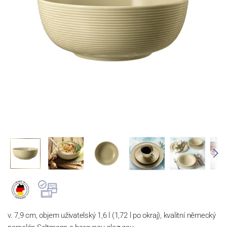
v. 7,9 cm, objem uživatelský 1,6 l (1,72 l po okraj), kvalitní německý