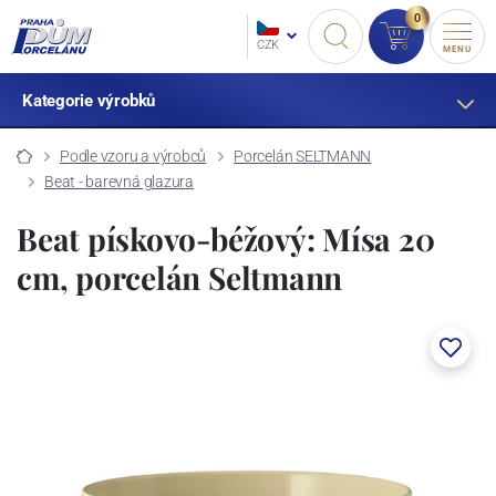
0
CZK
MENU
Kategorie výrobků
Podle vzoru a výrobců
Porcelán SELTMANN
Beat - barevná glazura
Beat pískovo-béžový: Mísa 20
cm, porcelán Seltmann