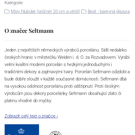
Kategorie:
Mísy hluboké (průměr 20 cm a větší)
Beat - barevná glazura
O značce Seltmann
Jeden z největších německých výrobců porcelánu. Sídlí nedaleko
českých hranic v městečku Weiden i. d. O. za Rozvadovem. Vyrábí
velmi kvalitní moderní porcelán s hezkými jednoduchými i
tradičními dekory a zajímavými tvary. Porcelán Seltmann odzdobí a
bude dobře sloužit v každé současné domácnosti. Seltmann dbá
na vysokou odolnost porcelánu proti odštípnutí. Proti českým
výrobcům jsou dekory porcelánky Seltmann obsahující zlato či
platinu vhodné do myčky.
Zobrazit celý text o značce
›