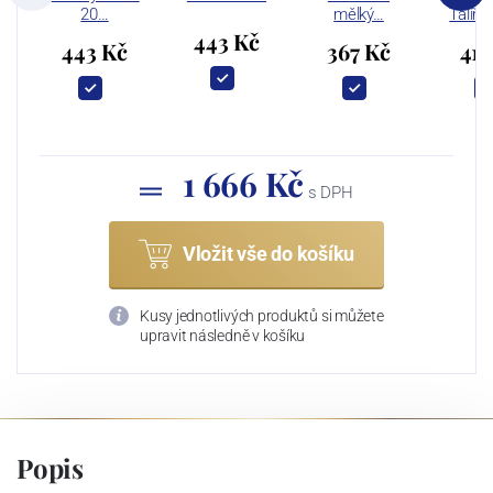
20…
mělký…
Talíř 
443 Kč
443 Kč
367 Kč
413
1 666 Kč
s DPH
Vložit vše do košíku
Kusy jednotlivých produktů si můžete
upravit následně v košíku
Popis