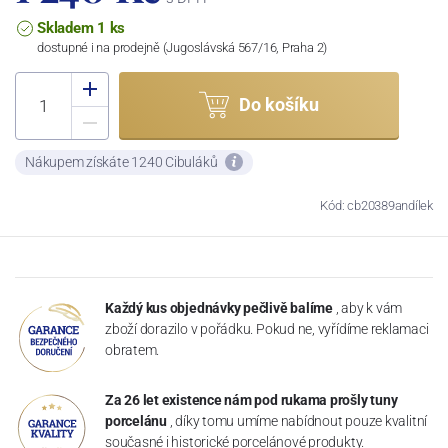
Skladem 1 ks
dostupné i na prodejně (Jugoslávská 567/16, Praha 2)
Do košíku
Nákupem získáte 1240 Cibuláků
Kód: cb20389andílek
Každý kus objednávky pečlivě balíme
, aby k vám
zboží dorazilo v pořádku. Pokud ne, vyřídíme reklamaci
obratem.
Za 26 let existence nám pod rukama prošly tuny
porcelánu
, díky tomu umíme nabídnout pouze kvalitní
současné i historické porcelánové produkty.