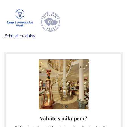
Dnes, kdy čtete tento úvod, nese firma název
Český porcelán
a
počet jeho dílů v cibulovém provedení je 850 tvarů. Tyto výrobky
jsou garantovány Asociací sklářského a keramického průmyslu
České republiky jako „
Český výrobek
“.
Zobrazit produkty
Výroba cibuláku na videu
Váháte s nákupem?