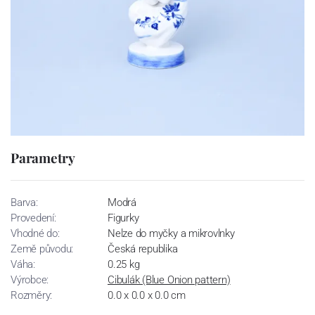
Parametry
Barva:
Modrá
Provedení:
Figurky
Vhodné do:
Nelze do myčky a mikrovlnky
Země původu:
Česká republika
Váha:
0.25 kg
Výrobce:
Cibulák (Blue Onion pattern)
Rozměry:
0.0 x 0.0 x 0.0 cm