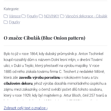
Kategorie:
Vánoce
Figurky
NOVINKY
Vánoční dekorace - Cibulák
Figurky
O značce Cibulák (Blue Onion pattern)
Bylo to již v roce 1864, kdy dubský průmyslník p. Anton Tschinkel
koupil rozsáhlý dům s názvem Dolní lesní mlýn, v dnešní Tovární
ulici, v Dubí u Teplic, který přestavěl na výrobu majoliky. V roce
1885 od něho získala továrnu firma C. Teichert z nedaleké Míšně,
která zde
zavedla výrobu porcelánu
v rokokovém tvaru a tzv.
cibulovém dekoru
, jehož výroba dosáhla mimořádného úspěchu a
zájmu mezi zákazníky, o čemž svědčí počet dílů tohoto souboru,
který v roce 1929, kdy byl majitelem p. Artur Bloch, činil 257 tvarů a
byl označován až do roku 1956 nápisem MEISSEN v oválovém
rámečku.
Zobrazit celý text o značce
›