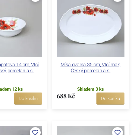
potová 14 cm, Vlčí
Mísa oválná 35 cm, Vlčí mák,
ký porcelán a.s.
Český porcelán a.s.
ladem 12 ks
Skladem 3 ks
688 Kč
Do košíku
Do košíku