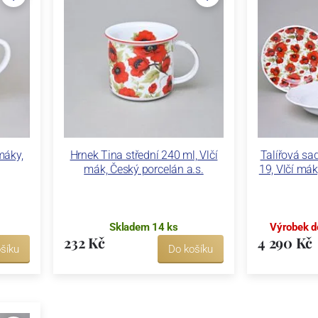
máky,
Hrnek Tina střední 240 ml, Vlčí
Talířová sa
mák, Český porcelán a.s.
19, Vlčí mák
Skladem 14 ks
Výrobek d
232 Kč
4 290 Kč
šíku
Do košíku