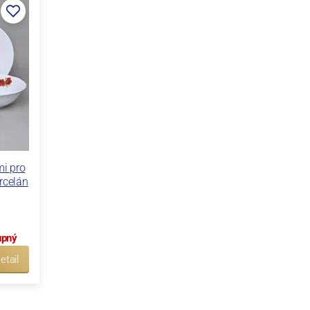
mi pro
rcelán
upný
etail