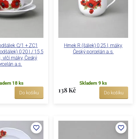
odšálek C/1 + ZC1
Hrnek R (šálek) 0,25 l, máky,
odšálek) 0,20 l / 15,5
Český porcelán a.s.
, vlčí máky, Český
rcelán a.s.
ladem 18 ks
Skladem 9 ks
138 Kč
Do košíku
Do košíku