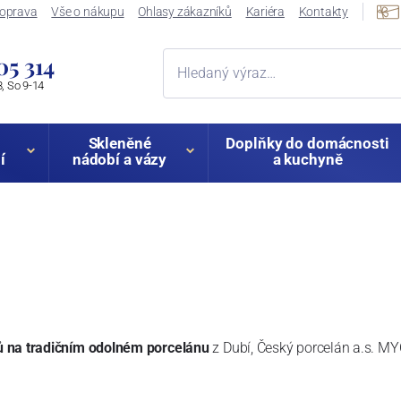
oprava
Vše o nákupu
Ohlasy zákazníků
Kariéra
Kontakty
05 314
, So 9-14
Skleněné
Doplňky do domácnosti
í
nádobí a vázy
a kuchyně
ů na tradičním odolném porcelánu
z Dubí, Český porcelán a.s.