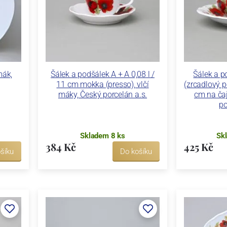
mák,
Šálek a podšálek A + A 0,08 l /
Šálek a p
11 cm mokka (presso), vlčí
(zrcadlový p
máky, Český porcelán a.s.
cm na čaj
po
Skladem 8 ks
Sk
384 Kč
425 Kč
šíku
Do košíku