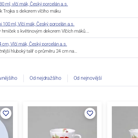
80 ml, vlčí mák, Český porcelán a.s.
k Trojka s dekorem vlčího máku
i 100 ml, Vlčí mák, Český porcelán a.s.
ý hrníček s květinovým dekorem Vlčích máků.…
24 cm, Vlčí mák, Český porcelán a.s.
žnější hluboký talíř o průměru 24 cm na…
vnějšího
Od nejdražšího
Od nejnovější