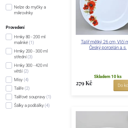
Nelze do myčky a
mikrovlnky
Provedení
Hrnky 80 - 200 ml
Talíř mělký 26 cm, Vlčí 
malinké
(1)
Český porcelán a.s.
Hrnky 200 - 300 ml
střední
(3)
Hrnky 300 - 420 ml
větší
(2)
Skladem 10 ks
Mísy
(4)
279 Kč
Do ko
Talíře
(2)
Talířové soupravy
(1)
Šálky a podšálky
(4)