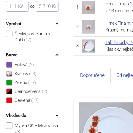
Hrnek Trojka 2
do
v. 93 mm, hrne
Hrnek Tina min
Výrobci
Krásný malink
Český porcelán a.s.,
Dubí
(17)
Talíř hluboký 
Klasický nejbě
Barva
Fialová
(2)
Květiny
(14)
Doporučené
Od nejle
Zelená
(17)
Černočervená
(2)
Červená
(17)
Vhodné do
Myčka OK + Mikrovlnka
OK