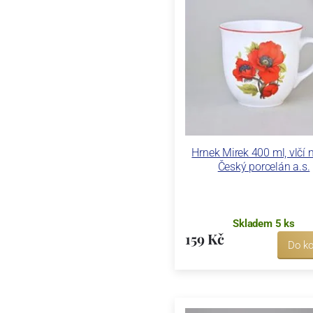
Hrnek Mirek 400 ml, vlčí 
Český porcelán a.s.
Skladem 5 ks
159 Kč
Do ko