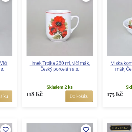
Vlčí
Hrnek Trojka 280 ml, vlčí mák,
Miska kom
s.
Český porcelán a.s.
mák, Čes
Skladem 2 ks
Sk
118 Kč
175 Kč
šíku
Do košíku
NOVINKA