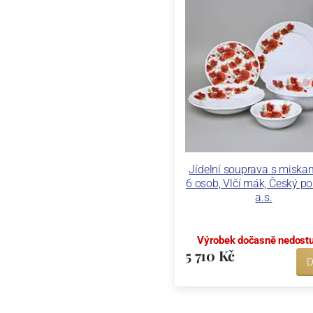
Jídelní souprava s miska
6 osob, Vlčí mák, Český po
a.s.
Výrobek dočasně nedost
5 710 Kč
D