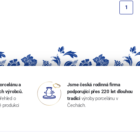
1
orcelánu a
Jsme česká rodinná firma
ch výrobců.
podporující přes 220 let dlouhou
řehled o
tradici
výroby porcelánu v
ké produkci
Čechách.