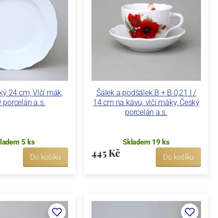
oký 24 cm, Vlčí mák,
Šálek a podšálek B + B 0,21 l /
 porcelán a.s.
14 cm na kávu, vlčí máky, Český
porcelán a.s.
ladem 5 ks
Skladem 19 ks
445 Kč
Do košíku
Do košíku