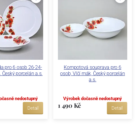
da pro 6 osob 26-24-
Kompotová souprava pro 6
, Český porcelán a.s.
osob, Vlčí mák, Český porcelán
a.s.
očasně nedostupný
Výrobek dočasně nedostupný
1 490 Kč
Detail
Detail