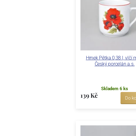
Hrnek Pětka 0,38 l, vlčí 
Český porcelán a.s.
Skladem 6 ks
139 Kč
Do ko