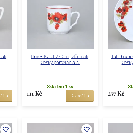
mák,
Hrnek Karel 270 ml, vlčí mák,
Talíř hlub
Český porcelán a.s.
Český
Skladem 1 ks
Sk
111 Kč
277 Kč
šíku
Do košíku