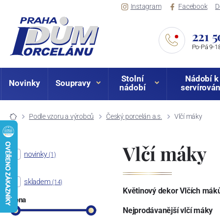
Instagram
Facebook
D
221 5
Po-Pá 9-18
Stolní
Nádobí k
Novinky
Soupravy
nádobí
servírován
Podle vzoru a výrobců
Český porcelán a.s.
Vlčí máky
Vlčí máky
novinky
(1)
skladem
(14)
Květinový dekor Vlčích mák
Cena
Nejprodávanější vlčí máky