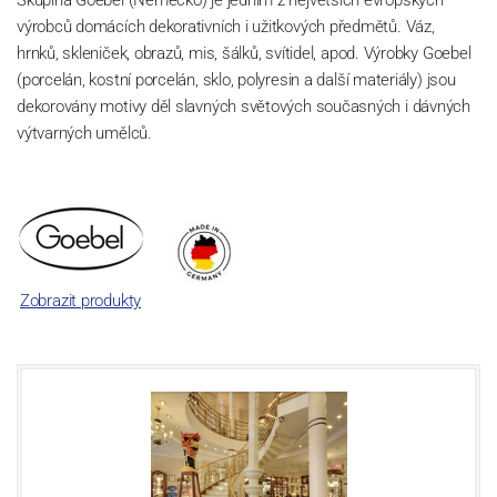
Skupina Goebel (Německo) je jedním z největších evropských
výrobců domácích dekorativních i užitkových předmětů. Váz,
hrnků, skleniček, obrazů, mis, šálků, svítidel, apod. Výrobky Goebel
(porcelán, kostní porcelán, sklo, polyresin a další materiály) jsou
dekorovány motivy děl slavných světových současných i dávných
výtvarných umělců.
Zobrazit produkty