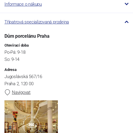
Informace o nákupu
Třípatrová specializovaná prodejna
Dům porcelánu Praha
Otevírací doba
Po-Pá: 9-18
So: 9-14
Adresa
Jugoslávská 567/16
Praha 2, 120 00
Navigovat