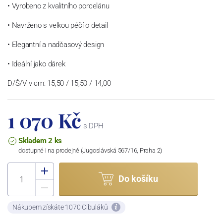
• Vyrobeno z kvalitního porcelánu
• Navrženo s velkou péčí o detail
• Elegantní a nadčasový design
• Ideální jako dárek
D/Š/V v cm: 15,50 / 15,50 / 14,00
1 070 Kč
s DPH
Skladem 2 ks
dostupné i na prodejně (Jugoslávská 567/16, Praha 2)
Do košíku
Nákupem získáte 1070 Cibuláků