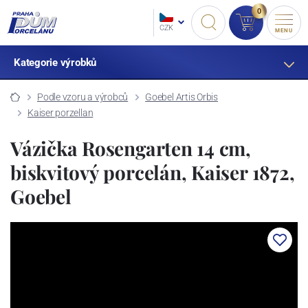
0
CZK
MENU
Kategorie výrobků
Podle vzoru a výrobců
Goebel Artis Orbis
Kaiser porzellan
Vázička Rosengarten 14 cm,
biskvitový porcelán, Kaiser 1872,
Goebel