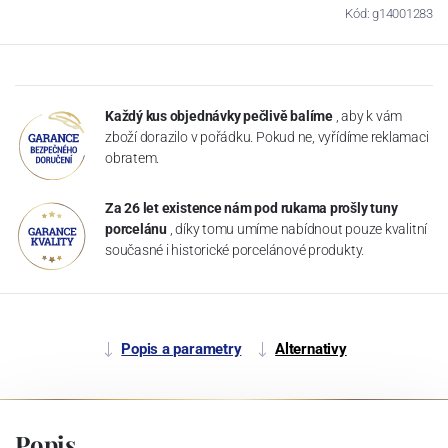
Kód: g14001283
Každý kus objednávky pečlivě balíme
, aby k vám
zboží dorazilo v pořádku. Pokud ne, vyřídíme reklamaci
obratem.
Za 26 let existence nám pod rukama prošly tuny
porcelánu
, díky tomu umíme nabídnout pouze kvalitní
současné i historické porcelánové produkty.
Popis a parametry
Alternativy
Popis