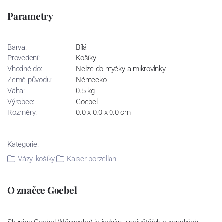
Parametry
Barva:
Bílá
Provedení:
Košíky
Vhodné do:
Nelze do myčky a mikrovlnky
Země původu:
Německo
Váha:
0.5 kg
Výrobce:
Goebel
Rozměry:
0.0 x 0.0 x 0.0 cm
Kategorie:
Vázy, košíky
Kaiser porzellan
O značce Goebel