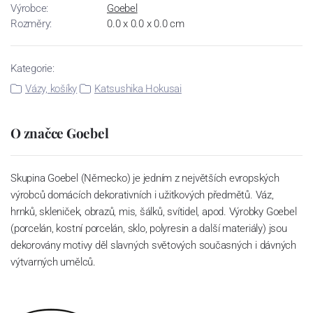
Výrobce:
Goebel
Rozměry:
0.0 x 0.0 x 0.0 cm
Kategorie:
Vázy, košíky
Katsushika Hokusai
O značce Goebel
Skupina Goebel (Německo) je jedním z největších evropských
výrobců domácích dekorativních i užitkových předmětů. Váz,
hrnků, skleniček, obrazů, mis, šálků, svítidel, apod. Výrobky Goebel
(porcelán, kostní porcelán, sklo, polyresin a další materiály) jsou
dekorovány motivy děl slavných světových současných i dávných
výtvarných umělců.