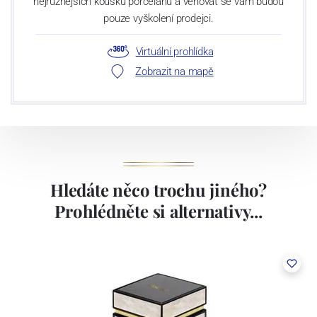
nejrůznějších kousků porcelánu a věnovat se vám budou
pouze vyškolení prodejci.
Virtuální prohlídka
Zobrazit na mapě
Hledáte něco trochu jiného?
Prohlédněte si alternativy...