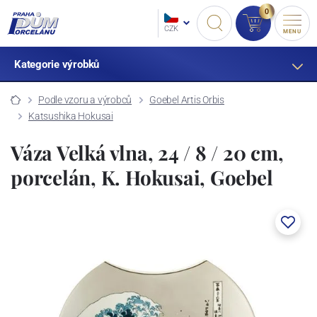
0
CZK
MENU
Kategorie výrobků
Podle vzoru a výrobců
Goebel Artis Orbis
Katsushika Hokusai
Váza Velká vlna, 24 / 8 / 20 cm,
porcelán, K. Hokusai, Goebel