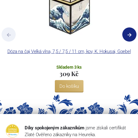
Dóza na čaj Velká vlna, 7,5 / 7,5 / 11 cm, kov, K. Hokusai, Goebel
H
Skladem 3 ks
309 Kč
Do košíku
Díky spokojeným zákazníkům
jsme získali certifikát
Zlaté Ověřeno zákazníky na Heureka.