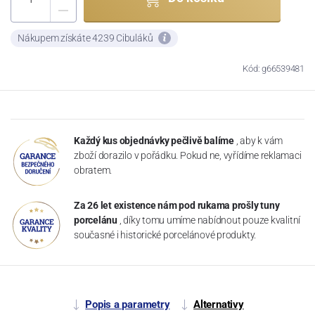
Nákupem získáte 4239 Cibuláků
Kód: g66539481
Každý kus objednávky pečlivě balíme
, aby k vám
zboží dorazilo v pořádku. Pokud ne, vyřídíme reklamaci
obratem.
Za 26 let existence nám pod rukama prošly tuny
porcelánu
, díky tomu umíme nabídnout pouze kvalitní
současné i historické porcelánové produkty.
Popis a parametry
Alternativy