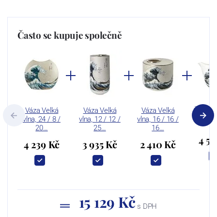
Často se kupuje společně
Váza Velká
Váza Velká
Váza Velká
Čajová 
vlna, 24 / 8 /
vlna, 12 / 12 /
vlna, 16 / 16 /
s ohří
20…
25…
16…
4 54
4 239 Kč
3 935 Kč
2 410 Kč
15 129 Kč
s DPH