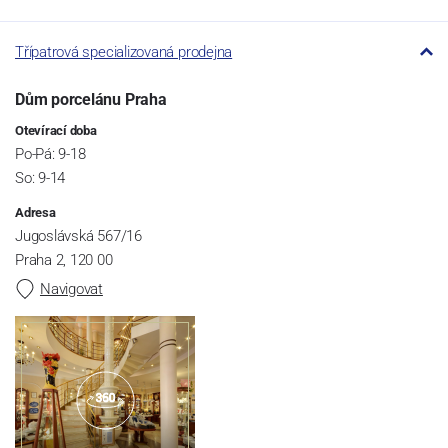
Třípatrová specializovaná prodejna
Dům porcelánu Praha
Otevírací doba
Po-Pá: 9-18
So: 9-14
Adresa
Jugoslávská 567/16
Praha 2, 120 00
Navigovat