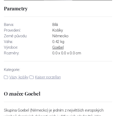
Parametry
Barva:
Bílá
Provedení:
Košíky
Země původu:
Německo
Váha:
0.42 kg
Výrobce:
Goebel
Rozměry:
0.0 x 0.0 x 0.0 cm
Kategorie:
Vázy, košíky
Kaiser porzellan
O značce Goebel
Skupina Goebel (Německo) je jedním z největších evropských