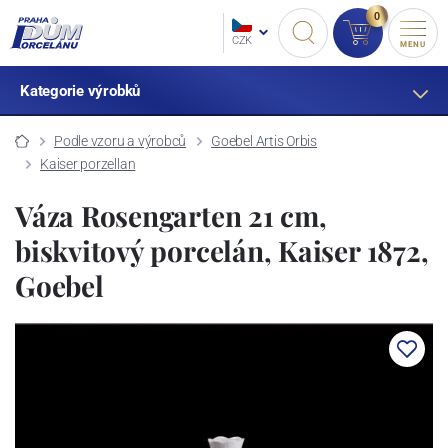
0
CZK
MENU
Kategorie výrobků
Podle vzoru a výrobců
Goebel Artis Orbis
Kaiser porzellan
Váza Rosengarten 21 cm,
biskvitový porcelán, Kaiser 1872,
Goebel