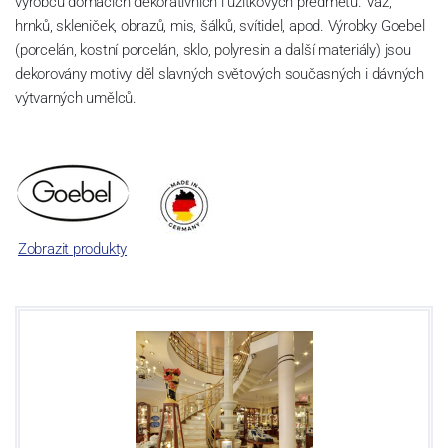
výrobců domácích dekorativních i užitkových předmětů. Váz,
hrnků, skleniček, obrazů, mis, šálků, svítidel, apod. Výrobky Goebel
(porcelán, kostní porcelán, sklo, polyresin a další materiály) jsou
dekorovány motivy děl slavných světových současných i dávných
výtvarných umělců.
Zobrazit produkty