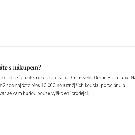
áte s nákupem?
ďte si zboží prohlédnout do našeho 3patrového Domu Porcelánu. N
m2 zde najdete přes 10 000 nejrůznějších kousků porcelánu a
vat se vám budou pouze vyškolení prodejci.