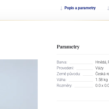
Popis a parametry
Parametry
Barva:
Hnědá, 
Provedení:
Vázy
Země původu:
Česká r
Váha:
1.58 kg
Rozměry:
0.0 x 0.