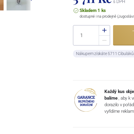
s DPH
Skladem 1 ks
dostupné i na prodejně (Jugosláv
Nákupem získáte 5711 Cibulák
Každý kus obje
balíme
, aby k 
dorazilo v pořá
vyřídíme reklam