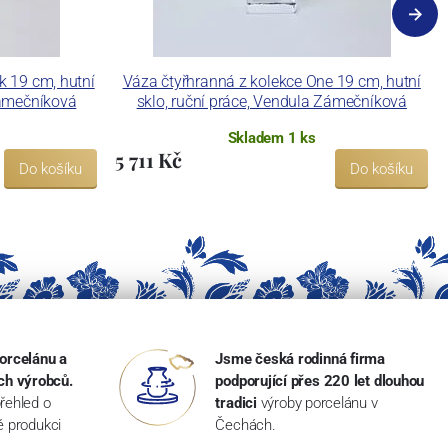
k 19 cm, hutní
Váza čtyřhranná z kolekce One 19 cm, hutní
Zámečníková
sklo, ruční práce, Vendula Zámečníková
Skladem 1 ks
5 711 Kč
Do košíku
Do košíku
orcelánu a
Jsme česká rodinná firma
ch výrobců.
podporující přes 220 let dlouhou
řehled o
tradici
výroby porcelánu v
ké produkci
Čechách.