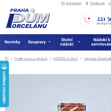
Instagram
Facebook
D
221 5
Po-Pá 9-18
Stolní
Nádobí k
Novinky
Soupravy
nádobí
servírován
Podle vzoru a výrobců
KŘIŠŤÁL A SKLO
Vendula Zámečníko