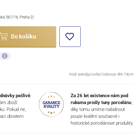
ská 567/16, Praha 2)
Do košíku
ů
Kód: wendyz-svíticí-Vánoce-4hr-19cm
dnávky pečlivě
Za 26 let existence nám pod
vám zboží
rukama prošly tuny porcelánu
,
dku. Pokud ne,
díky tomu umíme nabídnout
aci obratem.
pouze kvalitní současné i
historické porcelánové produkty.