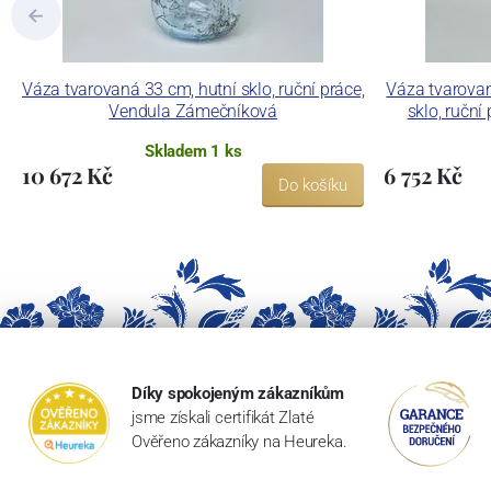
Váza tvarovaná 33 cm, hutní sklo, ruční práce,
Váza tvarovan
Vendula Zámečníková
sklo, ručn
Skladem 1 ks
10 672 Kč
6 752 Kč
Do košíku
Díky spokojeným zákazníkům
jsme získali certifikát Zlaté
Ověřeno zákazníky na Heureka.