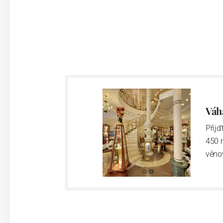
Váh
Přij
450 
věno