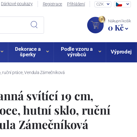
Dárkové poukazy
Registrace
Přihlášení
CZK
0
Nákupní košík
0 Kč
Dekorace a
Podle vzoru a
Výprodej
šperky
výrobců
lo, ruční práce, Vendula Zámečníková
nná svítící 19 cm,
oce, hutní sklo, ruční
dula Zámečníková