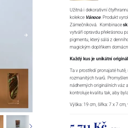
Užitná i dekorativní čtyřhran
kolekce
Vánoce
. Produkt vyr
Zámečníková. Kombinace
sk
vytváří opravdu překrásnou p
pigmentu, který sálá z denníh
magickým doplňkem domácnosti
Každý kus je unikátní originál
Ta v prostředí pronajaté hutě,
rozmanitých tvarů. Promyšlené
nádherných originálních váz a
kontroluje kvalitu tak, aby byla
Výška: 19 cm, šířka: 7 x 7 cm,
5 711 Kč