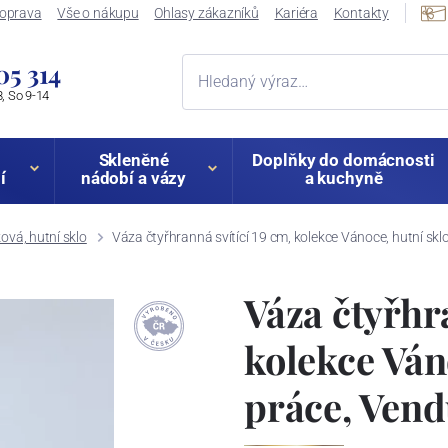
oprava
Vše o nákupu
Ohlasy zákazníků
Kariéra
Kontakty
05 314
, So 9-14
Skleněné
Doplňky do domácnosti
í
nádobí a vázy
a kuchyně
vá, hutní sklo
Váza čtyřhranná svítící 19 cm, kolekce Vánoce, hutní sk
Váza čtyřhra
kolekce Ván
práce, Ven