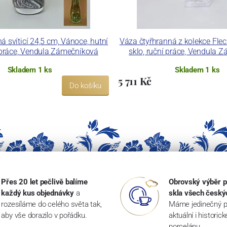
á svíticí 24,5 cm, Vánoce, hutní
Váza čtyřhranná z kolekce Flec
í práce, Vendula Zámečníková
sklo, ruční práce, Vendula 
Skladem 1 ks
Skladem 1 ks
5 711 Kč
Do košíku
Přes 20 let pečlivě balíme
Obrovský výběr p
každý kus objednávky
a
skla všech český
rozesíláme do celého světa tak,
Máme jedinečný p
aby vše dorazilo v pořádku.
aktuální i historic
porcelánu