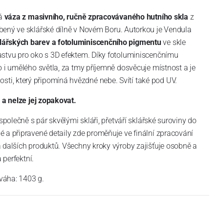
ná
váza z masivního, ručně zpracovávaného hutního skla
z
obený ve sklářské dílně v Novém Boru. Autorkou je Vendula
lářských barev a fotoluminiscenčního pigmentu
ve skle
astvu pro oko s 3D efektem. Díky fotoluminiscenčnímu
o i umělého světla, za tmy příjemně dosvěcuje místnost a je
, který připomíná hvězdné nebe. Svítí také pod UV.
 a nelze jej zopakovat.
 společně s pár skvělými skláři, přetváří sklářské suroviny do
 a připravené detaily zde proměňuje ve finální zpracování
 dalších produktů. Všechny kroky výroby zajišťuje osobně a
 perfektní.
 váha: 1403 g.