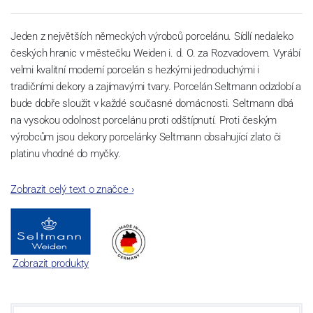
Jeden z největších německých výrobců porcelánu. Sídlí nedaleko
českých hranic v městečku Weiden i. d. O. za Rozvadovem. Vyrábí
velmi kvalitní moderní porcelán s hezkými jednoduchými i
tradičními dekory a zajímavými tvary. Porcelán Seltmann odzdobí a
bude dobře sloužit v každé současné domácnosti. Seltmann dbá
na vysokou odolnost porcelánu proti odštípnutí. Proti českým
výrobcům jsou dekory porcelánky Seltmann obsahující zlato či
platinu vhodné do myčky.
Zobrazit celý text o značce
›
Zobrazit produkty