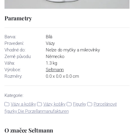
Parametry
Barva:
Bílá
Provedení:
Vázy
Vhodné do:
Nelze do myčky a mikrovlnky
Země původu:
Německo
Váha:
1.3 kg
Výrobce:
Seltmann
Rozměry:
0.0 x 0.0 x 0.0 cm
Kategorie:
Vázy a košíky
Vázy, košíky
Figurky
Porcelánové
figurky Die Porzellanmanufakturen
O značce Seltmann