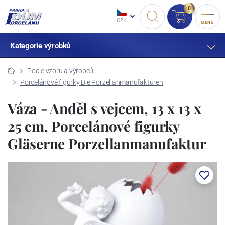
0
CZK
MENU
Kategorie výrobků
Podle vzoru a výrobců
Porcelánové figurky Die Porzellanmanufakturen
Váza - Anděl s vejcem, 13 x 13 x
25 cm, Porcelánové figurky
Gläserne Porzellanmanufaktur