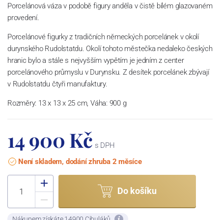
Porcelánová váza v podobě figury anděla v čistě bílém glazovaném
provedení.
Porcelánové figurky z tradičních německých porcelánek v okolí
durynského Rudolstatdu. Okolí tohoto městečka nedaleko českých
hranic bylo a stále s nejvyšším vypětím je jedním z center
porcelánového průmyslu v Durynsku. Z desítek porcelánek zbývají
v Rudolstatdu čtyři manufaktury.
Rozměry: 13 x 13 x 25 cm, Váha: 900 g
14 900 Kč
s DPH
Není skladem, dodání zhruba 2 měsíce
Do košíku
Nákupem získáte 14900 Cibuláků