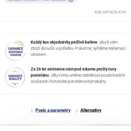
Kód: SFP3670/A741
Každý kus objednávky pečlivě balíme
, aby k vám
zboží dorazilo v pořádku. Pokud ne, vyřídíme reklamaci
obratem.
Za 26 let existence nám pod rukama prošly tuny
porcelánu
, díky tomu umíme nabídnout pouze kvalitní
současné i historické porcelánové produkty.
Popis a parametry
Alternativy