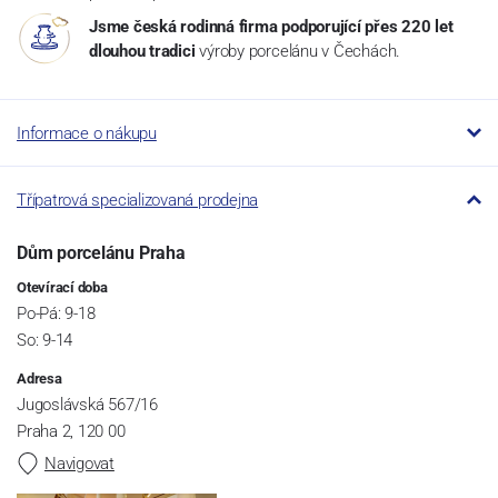
Jsme česká rodinná firma podporující přes 220 let
dlouhou tradici
výroby porcelánu v Čechách.
Informace o nákupu
Třípatrová specializovaná prodejna
Dům porcelánu Praha
Otevírací doba
Po-Pá: 9-18
So: 9-14
Adresa
Jugoslávská 567/16
Praha 2, 120 00
Navigovat