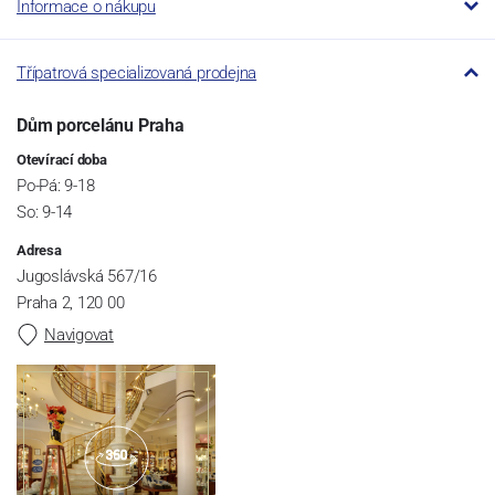
Informace o nákupu
Třípatrová specializovaná prodejna
Dům porcelánu Praha
Otevírací doba
Po-Pá: 9-18
So: 9-14
Adresa
Jugoslávská 567/16
Praha 2, 120 00
Navigovat