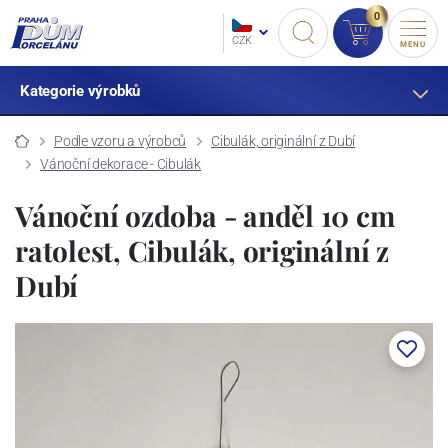
0
CZK
MENU
Kategorie výrobků
Podle vzoru a výrobců
Cibulák, originální z Dubí
Vánoční dekorace - Cibulák
Vánoční ozdoba - anděl 10 cm
ratolest, Cibulák, originální z
Dubí