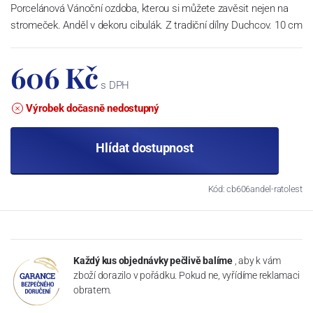
Porcelánová Vánoční ozdoba, kterou si můžete zavěsit nejen na
stromeček. Anděl v dekoru cibulák. Z tradiční dílny Duchcov. 10 cm
606 Kč
s DPH
Výrobek dočasně nedostupný
Hlídat dostupnost
Kód: cb606andel-ratolest
Každý kus objednávky pečlivě balíme
, aby k vám
zboží dorazilo v pořádku. Pokud ne, vyřídíme reklamaci
obratem.