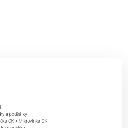
á
lky a podšálky
čka OK + Mikrovlnka OK
ská republika