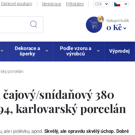
Dárkové poukazy
Registrace
Přihlášení
CZK
0
Nákupní košík
0 Kč
Dekorace a
Podle vzoru a
Výprodej
šperky
výrobců
rský porcelán
k čajový/snídaňový 380
94, karlovarský porcelán
u, ale i polévku, apod.
Skvělý, ale opravdu skvělý úchop. Dobré