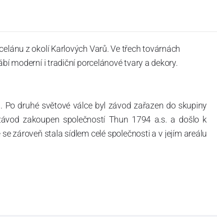
celánu z okolí Karlových Varů. Ve třech továrnách
ábí moderní i tradiční porcelánové tvary a dekory.
. Po druhé světové válce byl závod zařazen do skupiny
 závod zakoupen společností Thun 1794 a.s. a došlo k
e zároveň stala sídlem celé společnosti a v jejím areálu
ítotisku. Thun 1794 a.s. zakoupila i práva k ochranným
íce jak 220-letou tradici výroby porcelánu. Kapacita
, závod je vybaven moderními technologickými zařízeními
vací komplex, rychlovýpalná pec, komorová pec, vtavná
ak v bílém, tak v dekorovaném provedení.