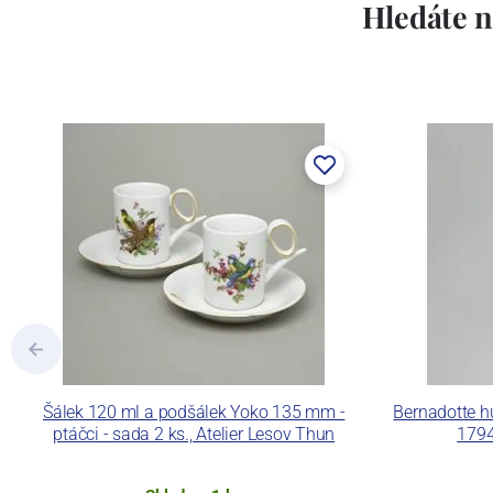
Lesov:
Hledáte n
Concordia Lesov byla založena 1888 Ern
součástí společnosti Karlovarský porce
a.s. včetně ochranné známky a technolog
tlakového lití, moderními komorovými
dekorovat své výrobky pomocí klasických
Concordia Lesov používá ochrannou znám
Šálek 120 ml a podšálek Yoko 135 mm -
Bernadotte h
ptáčci - sada 2 ks., Atelier Lesov Thun
1794