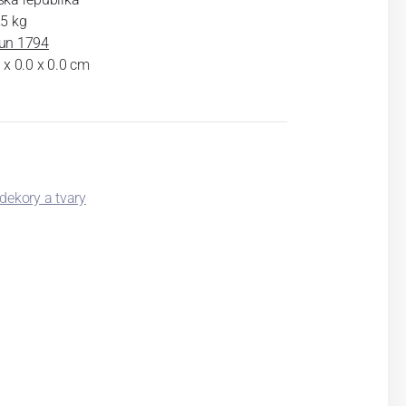
25 kg
un 1794
 x 0.0 x 0.0 cm
 dekory a tvary