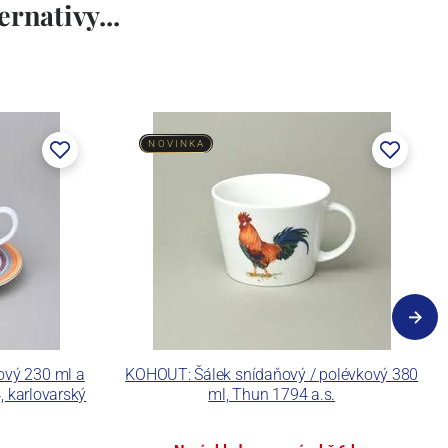
rnativy...
NOVINKA
ový 230 ml a
KOHOUT: Šálek snídaňový / polévkový 380
 karlovarský
ml, Thun 1794 a.s.