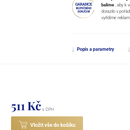
balíme
, aby k 
dorazilo v pořá
vyřídíme reklam
Popis a parametry
511 Kč
s DPH
Vložit vše do košíku