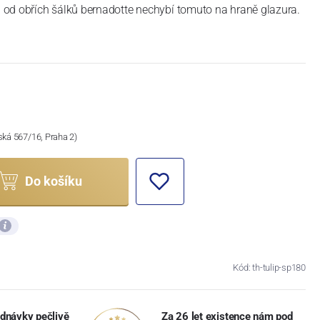
 od obřích šálků bernadotte nechybí tomuto na hraně glazura.
ská 567/16, Praha 2)
Do košíku
Kód: th-tulip-sp180
dnávky pečlivě
Za 26 let existence nám pod