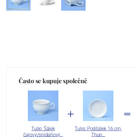
Často se kupuje společně
Tulip: Šálek
Tulip: Podšálek 16 cm,
čajový/snídaňový…
Thun…