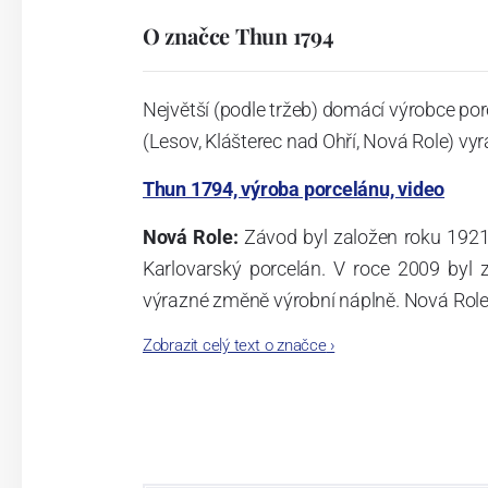
O značce Thun 1794
Největší (podle tržeb) domácí výrobce por
(Lesov, Klášterec nad Ohří, Nová Role) vyr
Thun 1794, výroba porcelánu, video
Nová Role:
Závod byl založen roku 1921
Karlovarský porcelán. V roce 2009 byl
výrazné změně výrobní náplně. Nová Role s
jsou umístěny i provoz servis a výroba s
Zobrazit celý text o značce
›
známkám a ve své výrobě navazuje na v
tohoto závodu je 3.500 - 4.000 tun ročně
- isostatické lisy, tlakové lití, glazo
dekorační pec. Závod nabízí své výrobky j