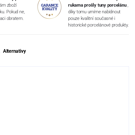
vám zboží
rukama prošly tuny porcelánu
,
dku. Pokud ne,
díky tomu umíme nabídnout
aci obratem.
pouze kvalitní současné i
historické porcelánové produkty.
Alternativy