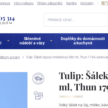
oprava
Vše o nákupu
Ohlasy zákazníků
Kariéra
Kontakty
05 314
, So 9-14
Skleněné
Doplňky do domácnosti
í
nádobí a vázy
a kuchyně
dekory a tvary
Tulip: Šálek čajový/snídaňový 380 ml, Thun 1794, karlova
Tulip: Šále
ml, Thun 17
Velký šálek na čaj, mléko, káv