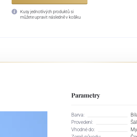
Kusy jednotlivých produktů si
můžete upravit následně v košíku
Parametry
Barva:
Bíl
Provedení:
Šá
Vhodné do:
My
Země původu:
Če