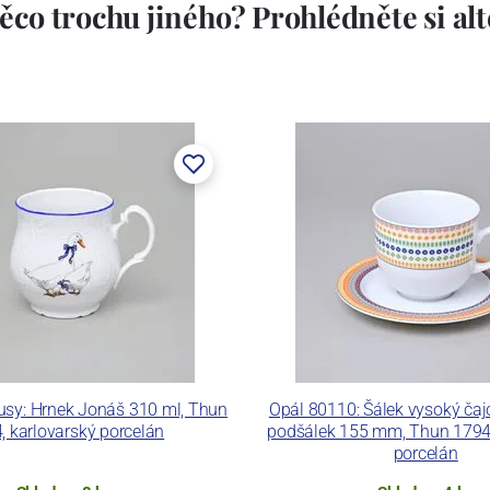
ěco trochu jiného? Prohlédněte si alte
stem Máderem. Po druhé světové válce se továrna stala
lán. V roce 2009 byla zakoupena společností Thun 1794
ických zařízení. Závod je vybaven zařízením na výrobu
 pecemi a vtavnou dekorační pecí. Závod je schopen
 dekoračních technik.
ku LC a Thun Hotel & Restaurant.
usy: Hrnek Jonáš 310 ml, Thun
Opál 80110: Šálek vysoký čaj
, karlovarský porcelán
podšálek 155 mm, Thun 1794,
porcelán