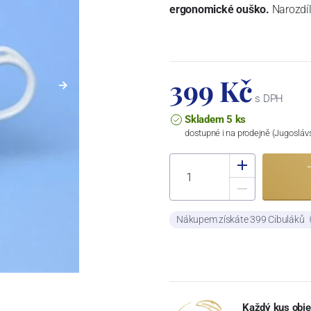
ergonomické ouško.
Narozdíl
399 Kč
s DPH
Skladem 5 ks
dostupné i na prodejně (Jugosláv
Nákupem získáte 399 Cibuláků
Každý kus obje