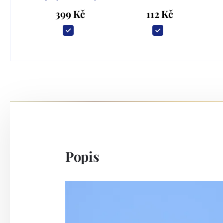
399 Kč
112 Kč
Popis