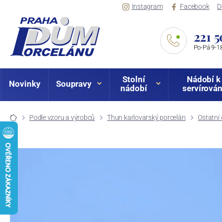
Instagram
Facebook
D
221 5
Po-Pá 9-18
Stolní
Nádobí k
Novinky
Soupravy
nádobí
servírován
Podle vzoru a výrobců
Thun karlovarský porcelán
Ostatní 