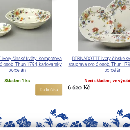
ku LC a Thun Hotel & Restaurant.
vory čínské květy: Kompotová
BERNADOTTE ivory čínské kvě
6 osob, Thun 1794, karlovarský
souprava pro 6 osob, Thun 179
porcelán
porcelán
Skladem 1 ks
Není skladem, ve výrobě
6 620 Kč
Do košíku