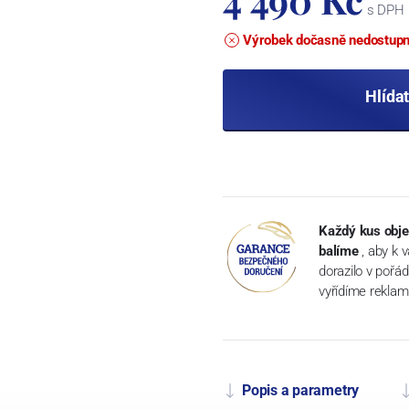
s DPH
Výrobek dočasně nedostup
Hlída
Každý kus obje
balíme
, aby k 
dorazilo v pořá
vyřídíme reklam
Popis a parametry