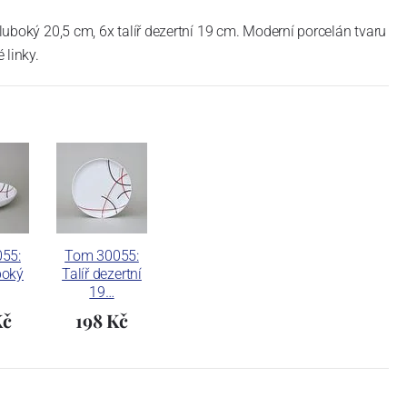
 hluboký 20,5 cm, 6x talíř dezertní 19 cm. Moderní porcelán tvaru
 linky.
55:
Tom 30055:
boký
Talíř dezertní
19…
Kč
198 Kč