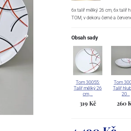
6x talíř mělký 26 cm, 6x talíř
TOM, v dekoru černé a červené
Obsah sady
Tom 30055:
Tom 300
Talíř mělký 26
Talíř hlu
cm,…
20…
319 Kč
260 
4 490 Kč