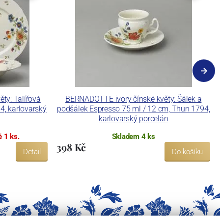
ty: Talířová
BERNADOTTE ivory čínské květy: Šálek a
4, karlovarský
podšálek Espresso 75 ml / 12 cm, Thun 1794,
karlovarský porcelán
 1 ks.
Skladem 4 ks
398 Kč
Detail
Do košíku