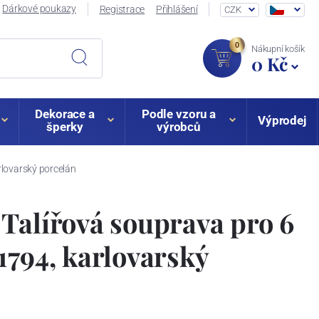
Dárkové poukazy
Registrace
Přihlášení
CZK
0
Nákupní košík
0 Kč
Dekorace a
Podle vzoru a
Výprodej
šperky
výrobců
rlovarský porcelán
Talířová souprava pro 6
1794, karlovarský