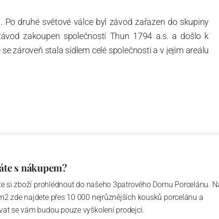
. Po druhé světové válce byl závod zařazen do skupiny
 závod zakoupen společností Thun 1794 a.s. a došlo k
e zároveň stala sídlem celé společnosti a v jejím areálu
ítotisku. Thun 1794 a.s. zakoupila i práva k ochranným
íce jak 220-letou tradici výroby porcelánu. Kapacita
, závod je vybaven moderními technologickými zařízeními
vací komplex, rychlovýpalná pec, komorová pec, vtavná
ak v bílém, tak v dekorovaném provedení.
794 a Thun Hotel & Restaurant.
áte s nákupem?
ďte si zboží prohlédnout do našeho 3patrového Domu Porcelánu. N
m2 zde najdete přes 10 000 nejrůznějších kousků porcelánu a
4 hrabětem Františkem Josefem Thunem a J.N. Weberem,
vat se vám budou pouze vyškolení prodejci.