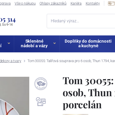
oprava
Vše o nákupu
Ohlasy zákazníků
Kariéra
Kontakty
05 314
, So 9-14
Skleněné
Doplňky do domácnosti
í
nádobí a vázy
a kuchyně
dekory a tvary
Tom 30055: Talířová souprava pro 6 osob, Thun 1794, ka
Tom 30055: 
osob, Thun 
porcelán