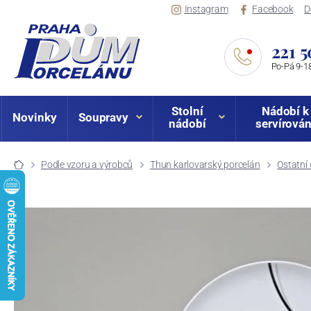
Instagram
Facebook
D
221 5
Po-Pá 9-18
Stolní
Nádobí k
Novinky
Soupravy
nádobí
servírován
Podle vzoru a výrobců
Thun karlovarský porcelán
Ostatní 