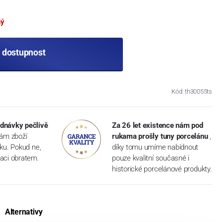
ný
t dostupnost
Kód: th30055ts
dnávky pečlivě
Za 26 let existence nám pod
vám zboží
rukama prošly tuny porcelánu
,
dku. Pokud ne,
díky tomu umíme nabídnout
aci obratem.
pouze kvalitní současné i
historické porcelánové produkty.
Alternativy