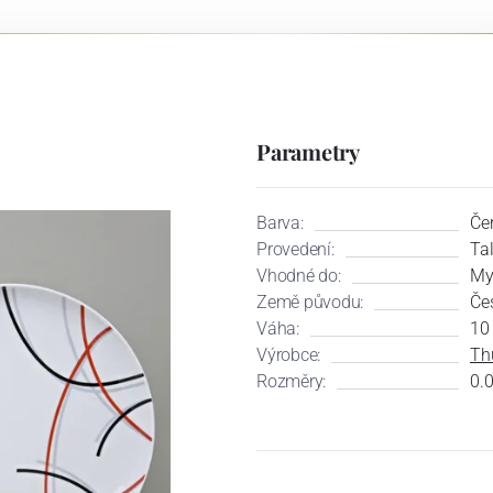
Parametry
Barva:
Če
Provedení:
Ta
Vhodné do:
My
Země původu:
Če
Váha:
10
Výrobce:
Th
Rozměry:
0.0