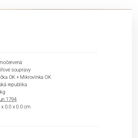
rnočervená
lířové soupravy
čka OK + Mikrovlnka OK
ská republika
 kg
un 1794
 x 0.0 x 0.0 cm