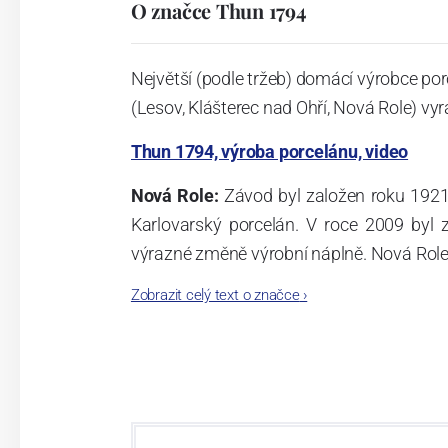
O značce Thun 1794
Největší (podle tržeb) domácí výrobce por
(Lesov, Klášterec nad Ohří, Nová Role) vyr
Thun 1794, výroba porcelánu, video
Nová Role:
Závod byl založen roku 1921
Karlovarský porcelán. V roce 2009 byl
výrazné změně výrobní náplně. Nová Role s
jsou umístěny i provoz servis a výroba s
Zobrazit celý text o značce
›
známkám a ve své výrobě navazuje na v
tohoto závodu je 3.500 - 4.000 tun ročně
- isostatické lisy, tlakové lití, glazo
dekorační pec. Závod nabízí své výrobky j
Závod používá ochrannou známku Thun 1