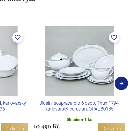
4, karlovarský
Jídelní souprava pro 6 osob, Thun 1794,
136
karlovarský porcelán, OPÁL 80136
Skladem 1 ks
10 490 Kč
Do košíku
Do košíku