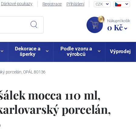
Dárkové poukazy
Registrace
Přihlášení
CZK
0
Nákupní košík
0 Kč
Dekorace a
Podle vzoru a
Výprodej
šperky
výrobců
ský porcelán, OPÁL 80136
šálek mocca 110 ml,
karlovarský porcelán,
6