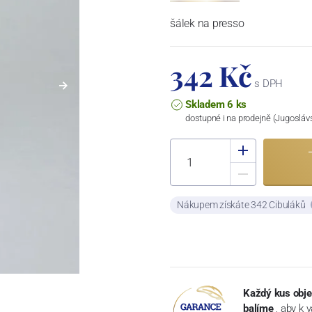
šálek na presso
342 Kč
s DPH
Skladem 6 ks
dostupné i na prodejně (Jugosláv
Nákupem získáte 342 Cibuláků
Každý kus obje
balíme
, aby k 