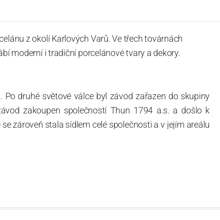
celánu z okolí Karlových Varů. Ve třech továrnách
ábí moderní i tradiční porcelánové tvary a dekory.
. Po druhé světové válce byl závod zařazen do skupiny
 závod zakoupen společností Thun 1794 a.s. a došlo k
e zároveň stala sídlem celé společnosti a v jejím areálu
ítotisku. Thun 1794 a.s. zakoupila i práva k ochranným
íce jak 220-letou tradici výroby porcelánu. Kapacita
, závod je vybaven moderními technologickými zařízeními
vací komplex, rychlovýpalná pec, komorová pec, vtavná
ak v bílém, tak v dekorovaném provedení.
794 a Thun Hotel & Restaurant.