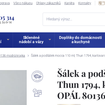
oprava
Vše o nákupu
Ohlasy zákazníků
Kariéra
Kontakty
05 314
, So 9-14
Skleněné
Doplňky do domácnosti
í
nádobí a vázy
a kuchyně
136 modrá krajka
Šálek a podšálek mocca 110 ml, Thun 1794, karlovar
Šálek a pod
Thun 1794, 
OPÁL 8013