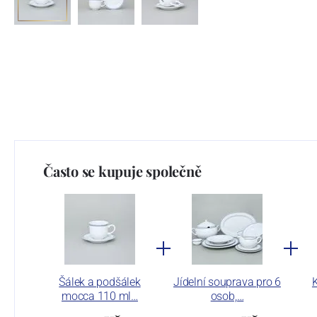
Často se kupuje společně
Šálek a podšálek
Jídelní souprava pro 6
K
mocca 110 ml…
osob,…