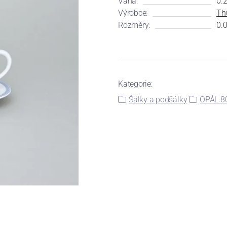
Váha:
0.
Výrobce:
Th
Rozměry:
0.0
Kategorie:
Šálky a podšálky
OPÁL 8