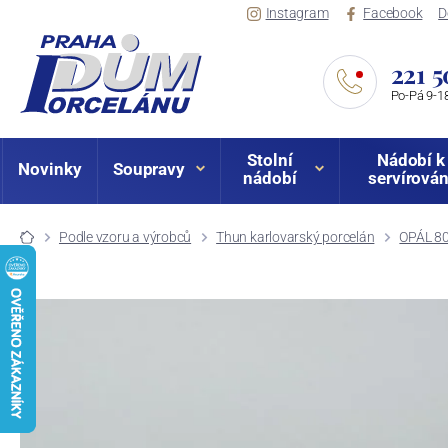
Instagram
Facebook
D
221 5
Po-Pá 9-18
Stolní
Nádobí k
Novinky
Soupravy
nádobí
servírován
Podle vzoru a výrobců
Thun karlovarský porcelán
OPÁL 80