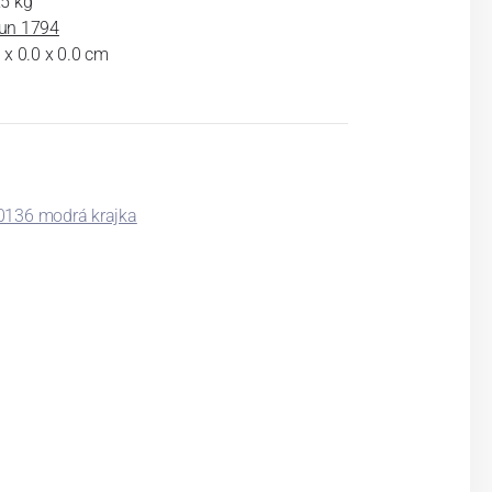
25 kg
un 1794
 x 0.0 x 0.0 cm
0136 modrá krajka