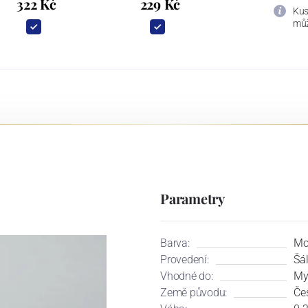
322 Kč
229 Kč
Kus
můž
Parametry
Barva:
Mo
Provedení:
Šá
Vhodné do:
My
Země původu:
Če