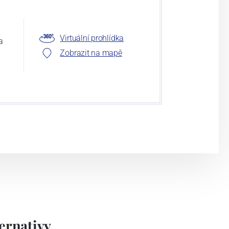
Virtuální prohlídka
a
Zobrazit na mapě
rnativy...