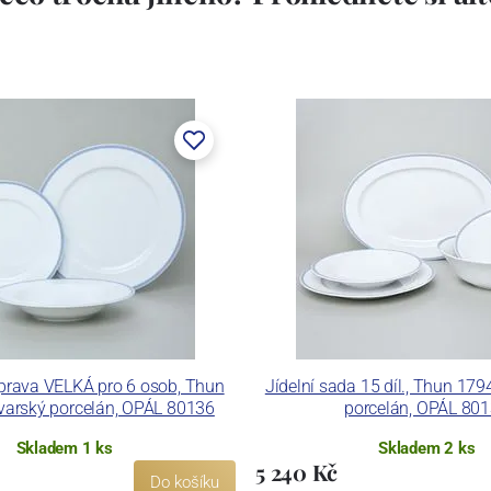
stem Máderem. Po druhé světové válce se továrna stala
lán. V roce 2009 byla zakoupena společností Thun 1794
ických zařízení. Závod je vybaven zařízením na výrobu
 pecemi a vtavnou dekorační pecí. Závod je schopen
 dekoračních technik.
ku LC a Thun Hotel & Restaurant.
uprava VELKÁ pro 6 osob, Thun
Jídelní sada 15 díl., Thun 179
ovarský porcelán, OPÁL 80136
porcelán, OPÁL 80
Skladem 1 ks
Skladem 2 ks
5 240 Kč
Do košíku