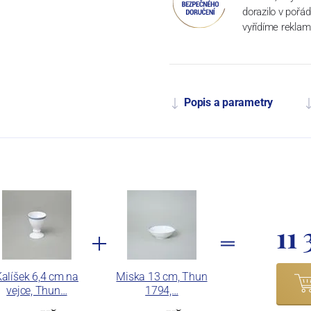
dorazilo v pořá
vyřídíme reklam
Popis a parametry
11
alíšek 6,4 cm na
Miska 13 cm, Thun
vejce, Thun…
1794,…