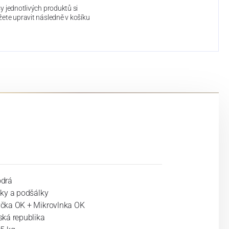
y jednotlivých produktů si
ete upravit následně v košíku
drá
lky a podšálky
čka OK + Mikrovlnka OK
ská republika