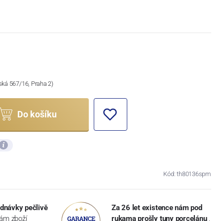
ská 567/16, Praha 2)
Do košíku
Kód: th80136spm
dnávky pečlivě
Za 26 let existence nám pod
vám zboží
rukama prošly tuny porcelánu
,