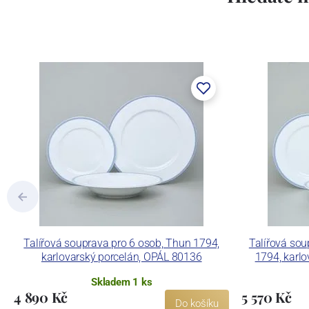
Concordia Lesov byla založena 1888 Ern
součástí společnosti Karlovarský porce
a.s. včetně ochranné známky a technolog
tlakového lití, moderními komorovými
dekorovat své výrobky pomocí klasických
Concordia Lesov používá ochrannou znám
Talířová souprava pro 6 osob, Thun 1794,
Talířová so
karlovarský porcelán, OPÁL 80136
1794, karl
Skladem 1 ks
4 890 Kč
5 570 Kč
Do košíku