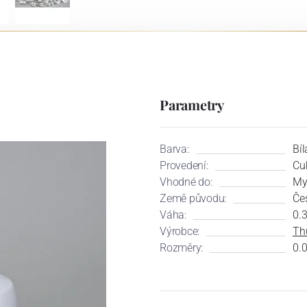
Parametry
Barva:
Bíl
Provedení:
Cu
Vhodné do:
My
Země původu:
Če
Váha:
0.
Výrobce:
Th
Rozměry:
0.0