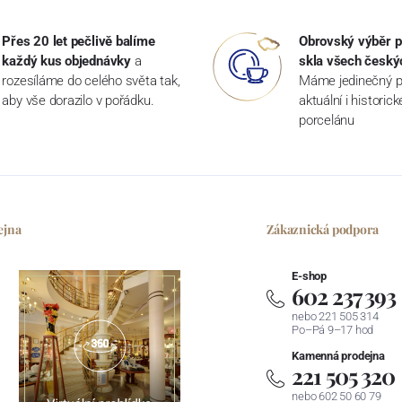
Přes 20 let pečlivě balíme
Obrovský výběr p
každý kus objednávky
a
skla všech český
rozesíláme do celého světa tak,
Máme jedinečný p
aby vše dorazilo v pořádku.
aktuální i historic
porcelánu
ejna
Zákaznická podpora
E-shop
602 237 393
nebo 221 505 314
Po–Pá 9–17 hod
Kamenná prodejna
221 505 320
nebo 602 50 60 79