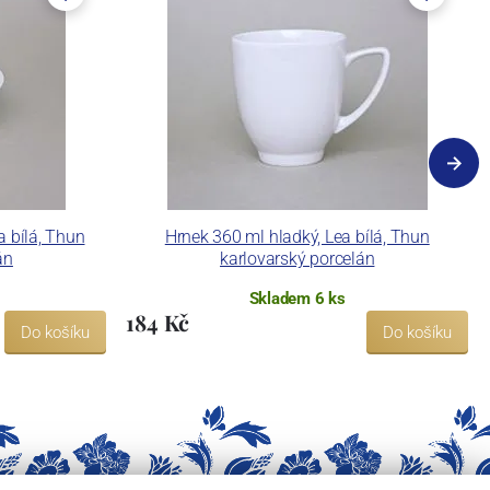
 bílá, Thun
Hrnek 360 ml hladký, Lea bílá, Thun
án
karlovarský porcelán
Skladem 6 ks
184 Kč
Do košíku
Do košíku