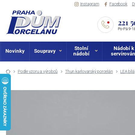
Instagram
Facebook
D
221 5
Po-Pá 9-18
Stolní
Nádobí k
Novinky
Soupravy
nádobí
servírován
Podle vzoru a výrobců
Thun karlovarský porcelán
LEA bílá