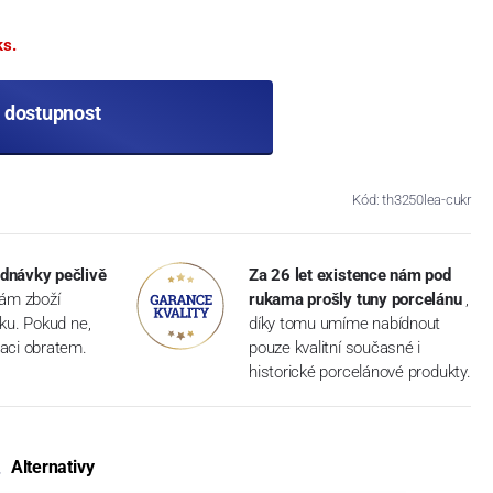
ks.
t dostupnost
Kód: th3250lea-cukr
dnávky pečlivě
Za 26 let existence nám pod
vám zboží
rukama prošly tuny porcelánu
,
dku. Pokud ne,
díky tomu umíme nabídnout
aci obratem.
pouze kvalitní současné i
historické porcelánové produkty.
Alternativy