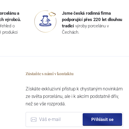
orcelánu a
Jsme česká rodinná firma
ch výrobců.
podporující přes 220 let dlouhou
řehled o
tradici
výroby porcelánu v
ké produkci
Čechách.
Zůstaňte s námi v kontaktu
Získáte exkluzivní přístup k chystaným novinkám
ze světa porcelánu, ale i k akcím podstatně dřív,
než se vše rozprodá.
Přihlásit se