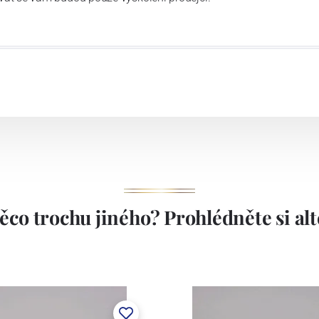
 70. letech minulého století byla továrna přemístěna do
ch se nachází dodnes. Závod je vybaven moderními
akové lití, dvě komorové pece, dvě vtavné pece. Závod
ením, které je schopno aplikovat na bílý střep veškeré
kory, vtavné i naglazurové dekory, malírenské dekory s
í. Závod v Klášterci má kapacitu cca 1.000 tun ročně.
1794.
ěco trochu jiného? Prohlédněte si alte
stem Máderem. Po druhé světové válce se továrna stala
lán. V roce 2009 byla zakoupena společností Thun 1794
ických zařízení. Závod je vybaven zařízením na výrobu
 pecemi a vtavnou dekorační pecí. Závod je schopen