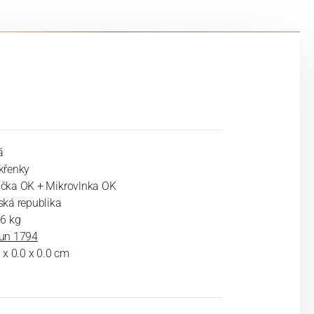
á
křenky
čka OK + Mikrovlnka OK
ská republika
36 kg
un 1794
 x 0.0 x 0.0 cm