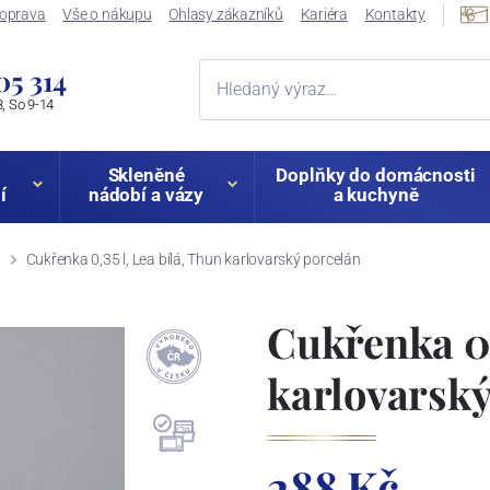
oprava
Vše o nákupu
Ohlasy zákazníků
Kariéra
Kontakty
05 314
, So 9-14
Skleněné
Doplňky do domácnosti
í
nádobí a vázy
a kuchyně
Cukřenka 0,35 l, Lea bílá, Thun karlovarský porcelán
Cukřenka 0,
karlovarský
288 Kč