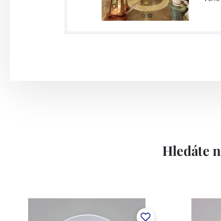
jako druhá nejstarší továrna v Čechách.V
nově vybudovaných prostor, ve který
technologickými zařízeními jako jsou tl
disponuje velmi silným dekoračním odděl
dostupné druhy dekorace: sítotiskové de
využitím drahých kovů nebo barev, stříkán
Závod používá ochrannou známku Thun 
Lesov:
Hledáte n
Concordia Lesov byla založena 1888 Ern
součástí společnosti Karlovarský porce
a.s. včetně ochranné známky a technolog
tlakového lití, moderními komorovými