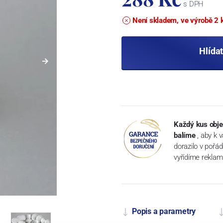
s DPH
Není skladem, ve výrobě 2 
Hlída
Každý kus obje
balíme
, aby k 
dorazilo v pořá
vyřídíme reklam
Popis a parametry