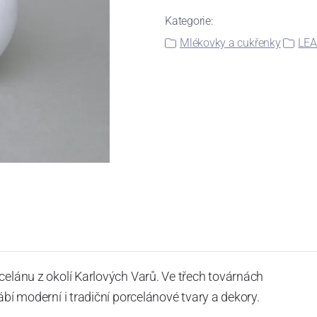
Kategorie:
Mlékovky a cukřenky
LEA
celánu z okolí Karlových Varů. Ve třech továrnách
ábí moderní i tradiční porcelánové tvary a dekory.