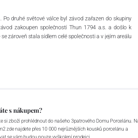
. Po druhé světové válce byl závod zařazen do skupiny
 závod zakoupen společností Thun 1794 a.s. a došlo k
e zároveň stala sídlem celé společnosti a v jejím areálu
ítotisku. Thun 1794 a.s. zakoupila i práva k ochranným
íce jak 220-letou tradici výroby porcelánu. Kapacita
, závod je vybaven moderními technologickými zařízeními
vací komplex, rychlovýpalná pec, komorová pec, vtavná
ak v bílém, tak v dekorovaném provedení.
794 a Thun Hotel & Restaurant.
áte s nákupem?
ďte si zboží prohlédnout do našeho 3patrového Domu Porcelánu. N
m2 zde najdete přes 10 000 nejrůznějších kousků porcelánu a
4 hrabětem Františkem Josefem Thunem a J.N. Weberem,
vat se vám budou pouze vyškolení prodejci.