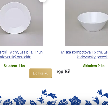
 dekoračních technik.
ku LC a Thun Hotel & Restaurant.
ertní 19 cm, Lea bílá, Thun
Miska kompotová 16 cm, Lea
arlovarský porcelán
karlovarský porcel
Skladem 1 ks
Skladem 9 ks
199 Kč
Do košíku