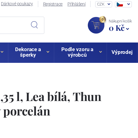
Dárkové poukazy
Registrace
Přihlášení
CZK
0
Nákupní košík
0 Kč
Dekorace a
Podle vzoru a
Výprodej
šperky
výrobců
35 l, Lea bílá, Thun
 porcelán