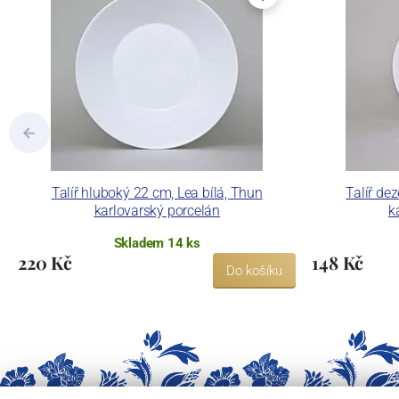
dekorovat své výrobky pomocí klasických
Concordia Lesov používá ochrannou znám
Talíř hluboký 22 cm, Lea bílá, Thun
Talíř dez
karlovarský porcelán
k
Skladem 14 ks
220 Kč
148 Kč
Do košíku