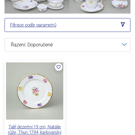
Filtrace podle parametrů
Talíř dezertní 19 cm, Natálie
růže, Thun 1794, karlovarský