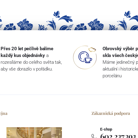
Přes 20 let pečlivě balíme
Obrovský výběr p
každý kus objednávky
a
skla všech český
rozesíláme do celého světa tak,
Máme jedinečný p
aby vše dorazilo v pořádku.
aktuální i historic
porcelánu
ejna
Zákaznická podpora
E-shop
602 237 393