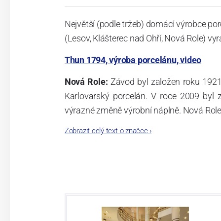
Největší (podle tržeb) domácí výrobce por
(Lesov, Klášterec nad Ohří, Nová Role) vyr
Thun 1794, výroba porcelánu, video
Nová Role:
Závod byl založen roku 1921
Karlovarský porcelán. V roce 2009 byl
výrazné změně výrobní náplně. Nová Role s
jsou umístěny i provoz servis a výroba s
Zobrazit celý text o značce
›
známkám a ve své výrobě navazuje na v
tohoto závodu je 3.500 - 4.000 tun ročně
- isostatické lisy, tlakové lití, glazo
dekorační pec. Závod nabízí své výrobky j
Závod používá ochrannou známku Thun 1