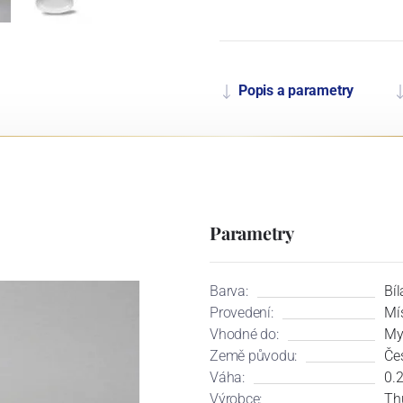
Popis a parametry
Parametry
Barva:
Bíl
Provedení:
Mí
Vhodné do:
My
Země původu:
Če
Váha:
0.
Výrobce:
Th