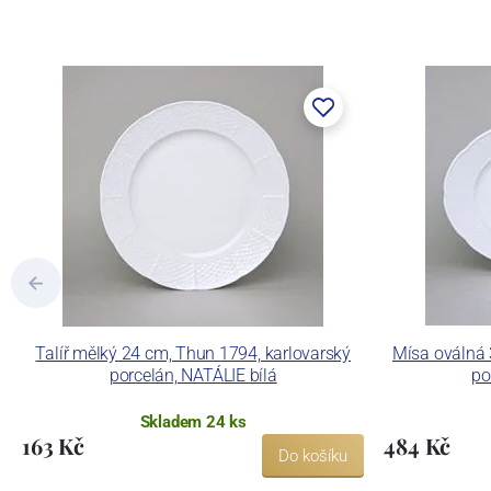
součástí společnosti Karlovarský porce
a.s. včetně ochranné známky a technolog
tlakového lití, moderními komorovými
dekorovat své výrobky pomocí klasických
Concordia Lesov používá ochrannou znám
Talíř mělký 24 cm, Thun 1794, karlovarský
Mísa oválná 
porcelán, NATÁLIE bílá
po
Skladem 24 ks
163 Kč
484 Kč
Do košíku