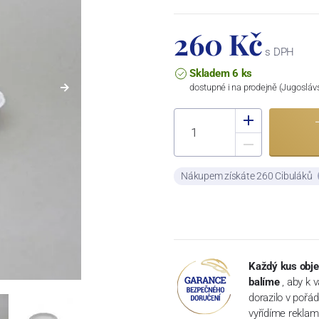
260 Kč
s DPH
Skladem 6 ks
dostupné i na prodejně (Jugosláv
Nákupem získáte 260 Cibuláků
Každý kus obje
balíme
, aby k 
dorazilo v pořá
vyřídíme reklam