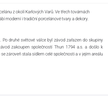
celánu z okolí Karlových Varů. Ve třech továrnách
ábí moderní i tradiční porcelánové tvary a dekory.
. Po druhé světové válce byl závod zařazen do skupiny
 závod zakoupen společností Thun 1794 a.s. a došlo k
e zároveň stala sídlem celé společnosti a v jejím areálu
ítotisku. Thun 1794 a.s. zakoupila i práva k ochranným
íce jak 220-letou tradici výroby porcelánu. Kapacita
, závod je vybaven moderními technologickými zařízeními
vací komplex, rychlovýpalná pec, komorová pec, vtavná
ak v bílém, tak v dekorovaném provedení.
794 a Thun Hotel & Restaurant.