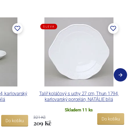
SLEVA
, karlovarský
Talíř koláčový s uchy 27 cm, Thun 1794,
ílá
karlovarský porcelán, NATÁLIE bílá
Skladem 11 ks
321 Kč
Do košíku
Do košíku
209 Kč