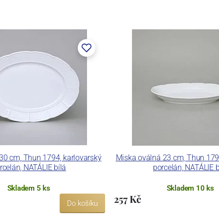
lán. V roce 2009 byla zakoupena společností Thun 1794
ických zařízení. Závod je vybaven zařízením na výrobu
 pecemi a vtavnou dekorační pecí. Závod je schopen
 dekoračních technik.
ku LC a Thun Hotel & Restaurant.
30 cm, Thun 1794, karlovarský
Miska oválná 23 cm, Thun 1794
rcelán, NATÁLIE bílá
porcelán, NATÁLIE b
Skladem 5 ks
Skladem 10 ks
257 Kč
Do košíku