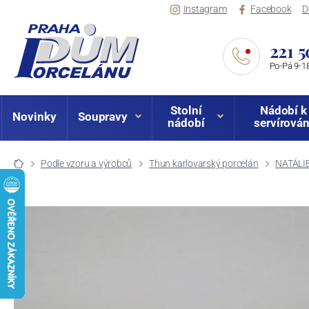
Instagram
Facebook
D
221 5
Po-Pá 9-18
Stolní
Nádobí k
Novinky
Soupravy
nádobí
servírován
Podle vzoru a výrobců
Thun karlovarský porcelán
NATÁLIE