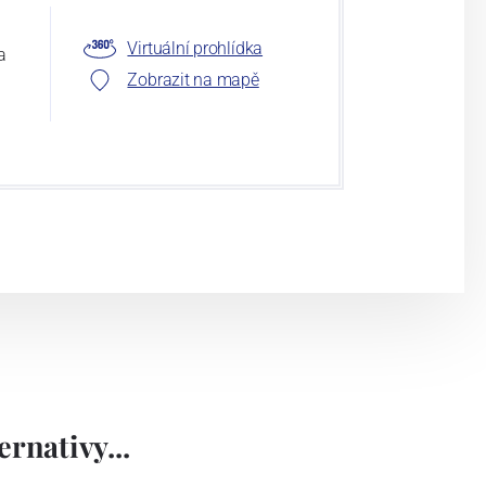
Virtuální prohlídka
a
Zobrazit na mapě
rnativy...