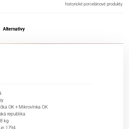
historické porcelánové produkty.
Alternativy
á
sy
čka OK + Mikrovlnka OK
ská republika
28 kg
un 1794