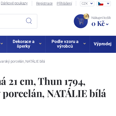
Dárkové poukazy
Registrace
Přihlášení
CZK
0
Nákupní košík
0 Kč
Dekorace a
Podle vzoru a
Výprodej
šperky
výrobců
varský porcelán, NATÁLIE bílá
á 21 cm, Thun 1794,
 porcelán, NATÁLIE bílá