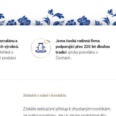
orcelánu a
Jsme česká rodinná firma
ch výrobců.
podporující přes 220 let dlouhou
řehled o
tradici
výroby porcelánu v
ké produkci
Čechách.
Zůstaňte s námi v kontaktu
Získáte exkluzivní přístup k chystaným novinkám
ze světa porcelánu, ale i k akcím podstatně dřív,