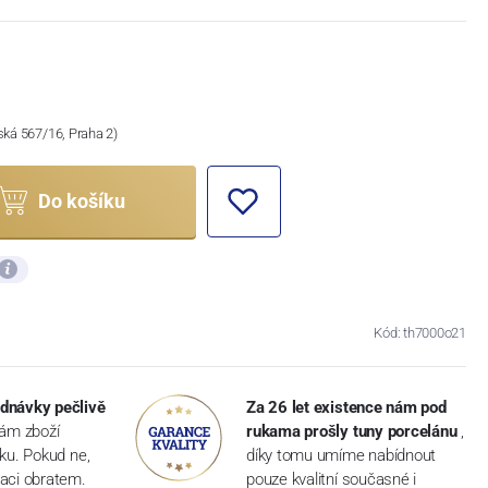
ská 567/16, Praha 2)
Do košíku
Kód: th7000o21
dnávky pečlivě
Za 26 let existence nám pod
vám zboží
rukama prošly tuny porcelánu
,
dku. Pokud ne,
díky tomu umíme nabídnout
aci obratem.
pouze kvalitní současné i