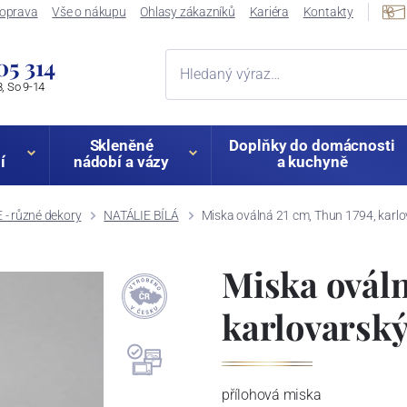
oprava
Vše o nákupu
Ohlasy zákazníků
Kariéra
Kontakty
05 314
, So 9-14
Skleněné
Doplňky do domácnosti
í
nádobí a vázy
a kuchyně
 - různé dekory
NATÁLIE BÍLÁ
Miska oválná 21 cm, Thun 1794, karlo
Miska ováln
karlovarský
přílohová miska