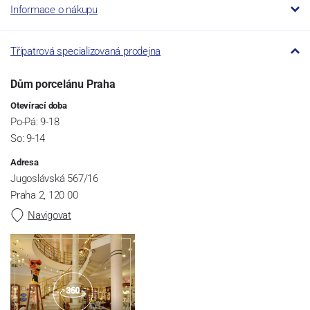
Informace o nákupu
Třípatrová specializovaná prodejna
Dům porcelánu Praha
Otevírací doba
Po-Pá: 9-18
So: 9-14
Adresa
Jugoslávská 567/16
Praha 2, 120 00
Navigovat