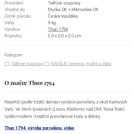
Provedení:
Talířové soupravy
Vhodné do:
Myčka OK + Mikrovlnka OK
Země původu:
Česká republika
Váha:
9 kg
Výrobce:
Thun 1794
Rozměry:
0.0 x 0.0 x 0.0 cm
Kategorie:
Talířové soupravy
NATÁLIE červená, modrá a zlatá
O značce Thun 1794
Největší (podle tržeb) domácí výrobce porcelánu z okolí Karlových
Varů. Ve třech továrnách (Lesov, Klášterec nad Ohří, Nová Role)
vyrábí moderní i tradiční porcelánové tvary a dekory.
Thun 1794, výroba porcelánu, video