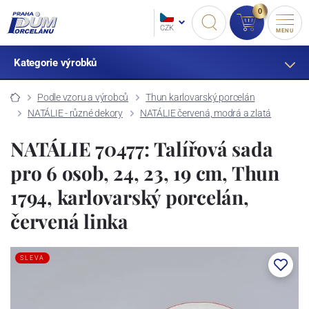
0
CZK
MENU
Kategorie výrobků
Podle vzoru a výrobců
Thun karlovarský porcelán
NATÁLIE - různé dekory
NATÁLIE červená, modrá a zlatá
NATÁLIE 70477: Talířová sada
pro 6 osob, 24, 23, 19 cm, Thun
1794, karlovarský porcelán,
červená linka
SLEVA