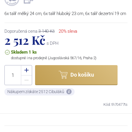
6x talíř mělký 24 cm, 6x talíř hluboký 23 cm, 6x talíř dezertní 19 cm
Doporučená cena
3 140 Kč
20% sleva
2 512 Kč
s DPH
Skladem 1 ks
dostupné i na prodejně (Jugoslávská 567/16, Praha 2)
Do košíku
Nákupem získáte 2512 Cibuláků
Kód: th70477ts