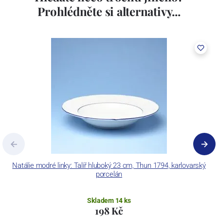
porcelán. V roce 2009 byla zakoupena společností Thun 1794 a.s.
Prohlédněte si alternativy...
včetně ochranné známky a technologických zařízení. Závod je
vybaven zařízením na výrobu tlakového lití, moderními komorovými
pecemi a vtavnou dekorační pecí. Závod je schopen dekorovat své
výrobky pomocí klasických dekoračních technik.
Concordia Lesov používá ochrannou známku LC a Thun Hotel &
Restaurant.
Natálie modré linky: Talíř hluboký 23 cm, Thun 1794, karlovarský
porcelán
Skladem 14 ks
198 Kč