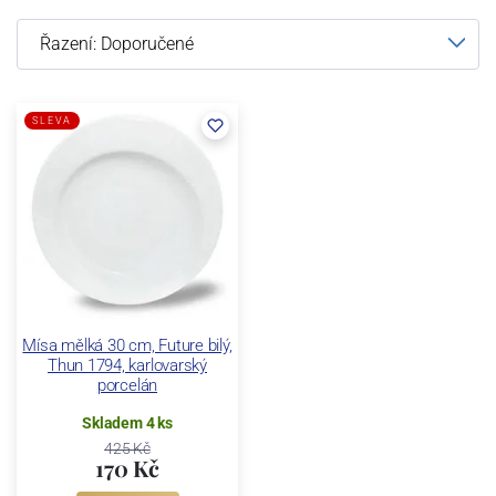
SLEVA
Mísa mělká 30 cm, Future bilý,
Thun 1794, karlovarský
porcelán
Skladem 4 ks
425 Kč
170 Kč