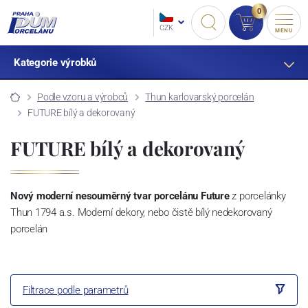
0
CZK
MENU
Kategorie výrobků
Podle vzoru a výrobců
Thun karlovarský porcelán
FUTURE bílý a dekorovaný
FUTURE bílý a dekorovaný
Nový moderní nesouměrný tvar porcelánu Future
z porcelánky
Thun 1794 a.s. Moderní dekory, nebo čistě bílý nedekorovaný
porcelán
Filtrace podle parametrů