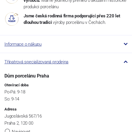
výrobců.
Máme jedinečný přehled o aktuální i historické
produkci porcelánu
Jsme česká rodinná firma podporující přes 220 let
dlouhou tradici
výroby porcelánu v Čechách.
Informace o nákupu
Třípatrová specializovaná prodejna
Dům porcelánu Praha
Otevírací doba
Po-Pá: 9-18
So: 9-14
Adresa
Jugoslávská 567/16
Praha 2, 120 00
Navigovat