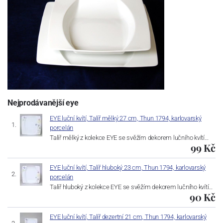
Nejprodávanější eye
EYE luční kvítí, Talíř mělký 27 cm, Thun 1794, karlovarský
porcelán
Talíř mělký z kolekce EYE se svěžím dekorem lučního kvítí…
99 Kč
EYE luční kvítí, Talíř hluboký 23 cm, Thun 1794, karlovarský
porcelán
Talíř hluboký z kolekce EYE se svěžím dekorem lučního kvítí…
90 Kč
EYE luční kvítí, Talíř dezertní 21 cm, Thun 1794, karlovarský