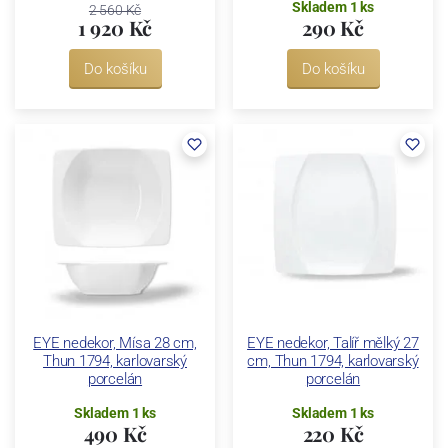
Skladem 1 ks
2 560 Kč
1 920 Kč
290 Kč
Do košíku
Do košíku
EYE nedekor, Mísa 28 cm,
EYE nedekor, Talíř mělký 27
Thun 1794, karlovarský
cm, Thun 1794, karlovarský
porcelán
porcelán
Skladem 1 ks
Skladem 1 ks
490 Kč
220 Kč