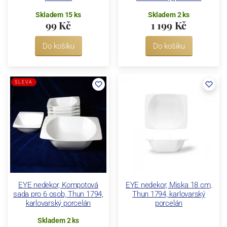
Skladem 15 ks
Skladem 2 ks
99 Kč
1 199 Kč
Do košíku
Do košíku
SLEVA
EYE nedekor, Kompotová
EYE nedekor, Miska 18 cm,
sada pro 6 osob, Thun 1794,
Thun 1794, karlovarský
karlovarský porcelán
porcelán
Skladem 2 ks