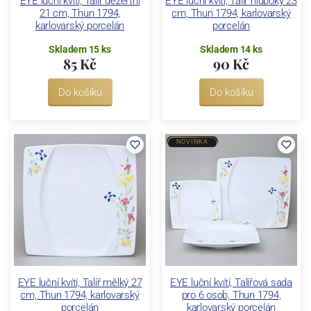
EYE luční kvítí, Talíř dezertní
EYE luční kvítí, Talíř hluboký 23
21 cm, Thun 1794,
cm, Thun 1794, karlovarský
karlovarský porcelán
porcelán
Skladem 15 ks
Skladem 14 ks
85 Kč
90 Kč
Do košíku
Do košíku
NOVINKA
EYE luční kvítí, Talíř mělký 27
EYE luční kvítí, Talířová sada
cm, Thun 1794, karlovarský
pro 6 osob, Thun 1794,
porcelán
karlovarský porcelán