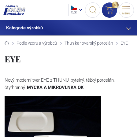
0
CZK
MENU
Kategorie výrobků
Podle vzoru a výrobců
Thun karlovarský porcelán
EYE
EYE
Nový moderní tvar EYE z THUNU, bytelný, těžký porcelán,
čtyřhranný.
MYČKA A MIKROVLNKA OK