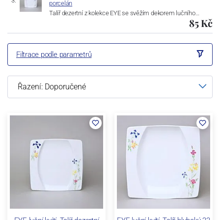
porcelán
Talíř dezertní z kolekce EYE se svěžím dekorem lučního…
85 Kč
Filtrace podle parametrů