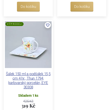
Do košíku
Do košíku
VÝPRODEJ
Šálek 150 ml a podšálek 15,5
cm 4 hr., Thun 1794,
karlovarský porcelán, EYE
30308
Skladem 1 ks
425 Kč
319 Kč