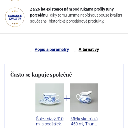
Za 26 let existence nám pod rukama prošly tuny
porcelánu
, díky tomu umíme nabídnout pouze kvalitní
současné i historické porcelánové produkty.
Popis a parametry
Alternativy
Často se kupuje společně
Šálek nízký 310
Mlékovka nízká
ml a podšálek…
450 ml, Thun…