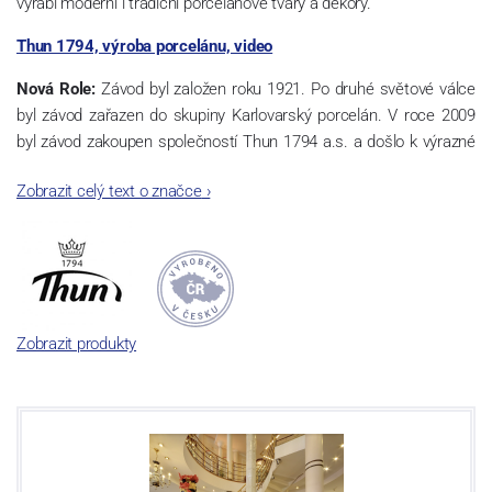
vyrábí moderní i tradiční porcelánové tvary a dekory.
Thun 1794, výroba porcelánu, video
Nová Role:
Závod byl založen roku 1921. Po druhé světové válce
byl závod zařazen do skupiny Karlovarský porcelán. V roce 2009
byl závod zakoupen společností Thun 1794 a.s. a došlo k výrazné
změně výrobní náplně. Nová Role se zároveň stala sídlem celé
Zobrazit celý text o značce
›
společnosti a v jejím areálu jsou umístěny i provoz servis a výroba
sítotisku. Thun 1794 a.s. zakoupila i práva k ochranným známkám
a ve své výrobě navazuje na více jak 220-letou tradici výroby
porcelánu. Kapacita tohoto závodu je 3.500 - 4.000 tun ročně,
závod je vybaven moderními technologickými zařízeními -
isostatické lisy, tlakové lití, glazovací komplex, rychlovýpalná pec,
Zobrazit produkty
komorová pec, vtavná dekorační pec. Závod nabízí své výrobky jak
v bílém, tak v dekorovaném provedení.
Závod používá ochrannou známku Thun 1794 a Thun Hotel &
Restaurant.