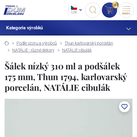
0
CZK
MENU
Kategorie výrobků
Podle vzoru a výrobců
Thun karlovarský porcelán
NATÁLIE - různé dekory
NATÁLIE cibulák
Šálek nízký 310 ml a podšálek
175 mm, Thun 1794, karlovarský
porcelán, NATÁLIE cibulák