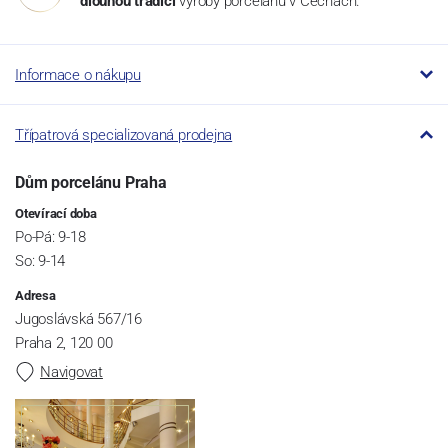
dlouhou tradici
výroby porcelánu v Čechách.
Informace o nákupu
Třípatrová specializovaná prodejna
Dům porcelánu Praha
Otevírací doba
Po-Pá: 9-18
So: 9-14
Adresa
Jugoslávská 567/16
Praha 2, 120 00
Navigovat