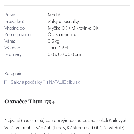
Barva:
Modrá
Provedení:
Šálky a podšálky
Vhodné do:
Myčka OK + Mikrovlnka OK
Země původu:
Česká republika
Váha:
0.5 kg
Výrobce:
Thun 1794
Rozměry:
0.0 x 0.0 x 0.0 cm
Kategorie:
Šálky a podšálky
NATÁLIE cibulák
O značce Thun 1794
Největší (podle tržeb) domácí výrobce porcelánu z okolí Karlových
Varů. Ve třech továrnách (Lesov, Klášterec nad Ohří, Nová Role)