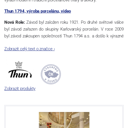
Thun 1794, výroba porcelánu, video
Nová Role:
Závod byl založen roku 1921. Po druhé světové válce
byl závod zařazen do skupiny Karlovarský porcelán. V roce 2009
byl závod zakoupen společností Thun 1794 a.s. a došlo k výrazné
změně výrobní náplně. Nová Role se zároveň stala sídlem celé
Zobrazit celý text o značce
›
společnosti a v jejím areálu jsou umístěny i provoz servis a výroba
sítotisku. Thun 1794 a.s. zakoupila i práva k ochranným známkám
a ve své výrobě navazuje na více jak 220-letou tradici výroby
porcelánu. Kapacita tohoto závodu je 3.500 - 4.000 tun ročně,
závod je vybaven moderními technologickými zařízeními -
isostatické lisy, tlakové lití, glazovací komplex, rychlovýpalná pec,
Zobrazit produkty
komorová pec, vtavná dekorační pec. Závod nabízí své výrobky jak
v bílém, tak v dekorovaném provedení.
Závod používá ochrannou známku Thun 1794 a Thun Hotel &
Restaurant.