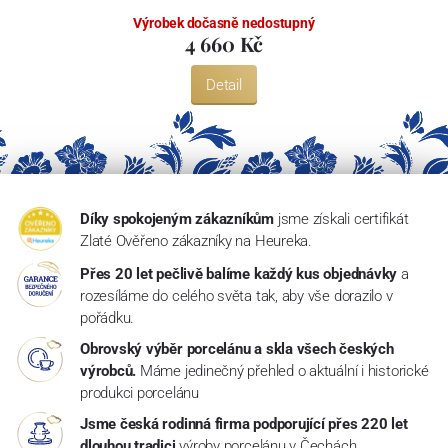
Výrobek dočasně nedostupný
4 660 Kč
Detail
Díky spokojeným zákazníkům
jsme získali certifikát
Zlaté Ověřeno zákazníky na Heureka.
Přes 20 let pečlivě balíme každý kus objednávky
a
rozesíláme do celého světa tak, aby vše dorazilo v
pořádku.
Obrovský výběr porcelánu a skla všech českých
výrobců.
Máme jedinečný přehled o aktuální i historické
produkci porcelánu
Jsme česká rodinná firma podporující přes 220 let
dlouhou tradici
výroby porcelánu v Čechách.