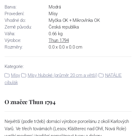
Barva:
Modrá
Provedení:
Mísy
Vhodné do:
Myčka OK + Mikrovlnka OK
Země původu:
Česká republika
Váha:
0.66 kg
Výrobce:
Thun 1794
Rozměry:
0.0 x 0.0 x 0.0 cm
Kategorie:
Mísy
Mísy hluboké (průměr 20 cm a větší)
NATÁLIE
cibulák
O značce Thun 1794
Největší (podle tržeb) domácí výrobce porcelánu z okolí Karlových
Varů. Ve třech továrnách (Lesov, Klášterec nad Ohří, Nová Role)
vyrábí moderní i tradiční porcelánové tvary a dekory.