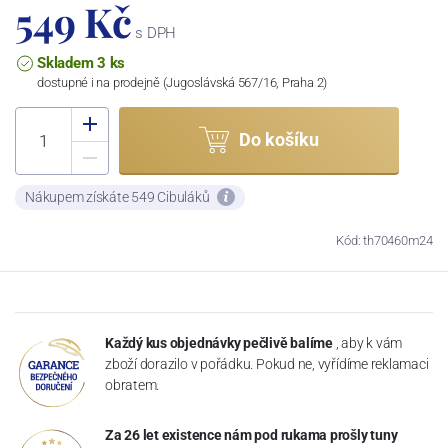
549 Kč
s DPH
Skladem 3 ks
dostupné i na prodejně (Jugoslávská 567/16, Praha 2)
Do košíku
Nákupem získáte 549 Cibuláků
Kód: th70460m24
Každý kus objednávky pečlivě balíme
, aby k vám
zboží dorazilo v pořádku. Pokud ne, vyřídíme reklamaci
obratem.
Za 26 let existence nám pod rukama prošly tuny