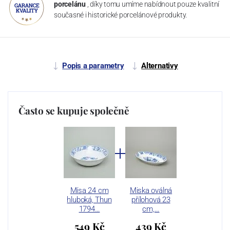
porcelánu
, díky tomu umíme nabídnout pouze kvalitní
současné i historické porcelánové produkty.
Popis a parametry
Alternativy
Často se kupuje společně
Mísa 24 cm
Miska oválná
hluboká, Thun
přílohová 23
1794…
cm,…
549 Kč
439 Kč