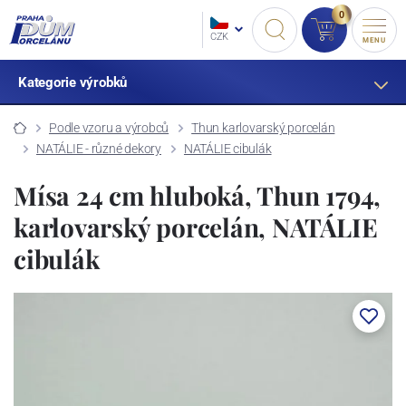
0
CZK
MENU
Kategorie výrobků
Podle vzoru a výrobců
Thun karlovarský porcelán
NATÁLIE - různé dekory
NATÁLIE cibulák
Mísa 24 cm hluboká, Thun 1794,
karlovarský porcelán, NATÁLIE
cibulák