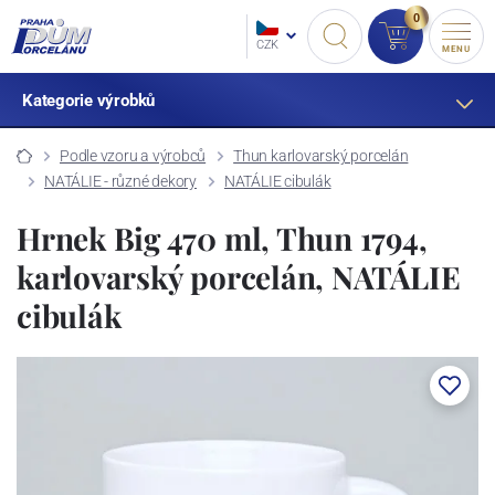
0
CZK
MENU
Kategorie výrobků
Podle vzoru a výrobců
Thun karlovarský porcelán
NATÁLIE - různé dekory
NATÁLIE cibulák
Hrnek Big 470 ml, Thun 1794,
karlovarský porcelán, NATÁLIE
cibulák