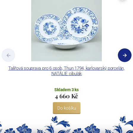
Concordia Lesov používá ochrannou známku LC a Thun Hotel &
Restaurant.
Talířová souprava pro 6 osob, Thun 1794, karlovarský porcelán,
NATÁLIE cibulák
Skladem 3 ks
4 660 Kč
Do košíku