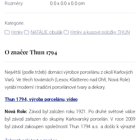
Rozměry:
0.0 x 0.0 x 0.0 cm
Kategorie:
Hrnky
NATÁLIE cibulák
Hrnky a kusové položky THUN
O značce Thun 1794
Největší (podle tržeb) domácí výrobce porcelánu z okolí Karlových
Varů. Ve třech továrnách (Lesov, Klášterec nad Ohří, Nová Role)
vyrábí moderní i tradiční porcelánové tvary a dekory.
Thun 1794, výroba porcelánu, video
Nová Role:
Závod byl založen roku 1921. Po druhé světové válce
byl závod zařazen do skupiny Karlovarský porcelán. V roce 2009
byl závod zakoupen společností Thun 1794 a.s. a došlo k výrazné
změně výrobní náplně. Nová Role se zároveň stala sídlem celé