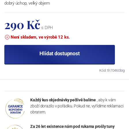
dobrý úchop, velký objem
290 Kč
s DPH
Není skladem, ve výrobě 12 ks.
Hlídat dostupnost
Kód: th70460big
Každý kus objednávky pečlivě balíme
, aby k vám
zboží dorazilo v pořádku. Pokud ne, vyřídíme reklamaci
obratem.
Za 26 let existence nám pod rukama prošly tuny