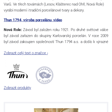
Varů. Ve třech továrnách (Lesov, Klášterec nad Ohří, Nová Role)
vyrábí moderní i tradiční porcelánové tvary a dekory.
Thun 1794, výroba porcelánu, video
Nová Role:
Závod byl založen roku 1921. Po druhé světové válce
byl závod zařazen do skupiny Karlovarský porcelán. V roce 2009
byl závod zakoupen společností Thun 1794 a.s. a došlo k výrazné
změně výrobní náplně. Nová Role se zároveň stala sídlem celé
Zobrazit celý text o značce
›
společnosti a v jejím areálu jsou umístěny i provoz servis a výroba
sítotisku. Thun 1794 a.s. zakoupila i práva k ochranným známkám
a ve své výrobě navazuje na více jak 220-letou tradici výroby
porcelánu. Kapacita tohoto závodu je 3.500 - 4.000 tun ročně,
závod je vybaven moderními technologickými zařízeními -
isostatické lisy, tlakové lití, glazovací komplex, rychlovýpalná pec,
Zobrazit produkty
komorová pec, vtavná dekorační pec. Závod nabízí své výrobky jak
v bílém, tak v dekorovaném provedení.
Závod používá ochrannou známku Thun 1794 a Thun Hotel &
Restaurant.