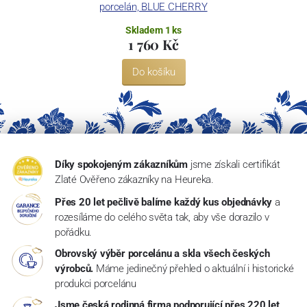
porcelán, BLUE CHERRY
Skladem 1 ks
1 760 Kč
Do košíku
Díky spokojeným zákazníkům
jsme získali certifikát
Zlaté Ověřeno zákazníky na Heureka.
Přes 20 let pečlivě balíme každý kus objednávky
a
rozesíláme do celého světa tak, aby vše dorazilo v
pořádku.
Obrovský výběr porcelánu a skla všech českých
výrobců.
Máme jedinečný přehled o aktuální i historické
produkci porcelánu
Jsme česká rodinná firma podporující přes 220 let