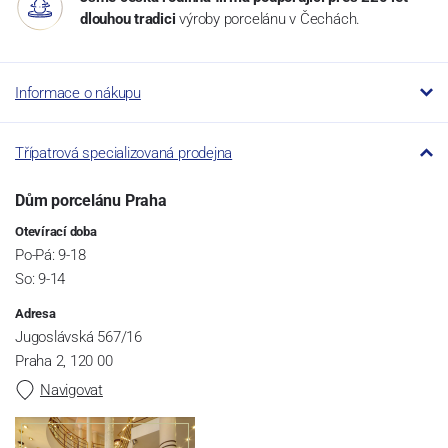
dlouhou tradici
výroby porcelánu v Čechách.
Informace o nákupu
Třípatrová specializovaná prodejna
Dům porcelánu Praha
Otevírací doba
Po-Pá: 9-18
So: 9-14
Adresa
Jugoslávská 567/16
Praha 2, 120 00
Navigovat