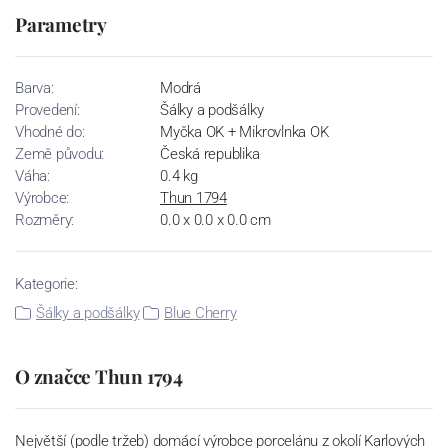
Parametry
Barva:
Modrá
Provedení:
Šálky a podšálky
Vhodné do:
Myčka OK + Mikrovlnka OK
Země původu:
Česká republika
Váha:
0.4 kg
Výrobce:
Thun 1794
Rozměry:
0.0 x 0.0 x 0.0 cm
Kategorie:
Šálky a podšálky
Blue Cherry
O značce Thun 1794
Největší (podle tržeb) domácí výrobce porcelánu z okolí Karlových