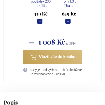
podšálek 200
Tom 1,3 l,
ml / 15…
Thun…
359 Kč
649 Kč
1 008 Kč
s DPH
Vložit vše do košíku
Kusy jednotlivých produktů si můžete
upravit následně v košíku
Popis