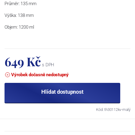
Průměr:
135 mm
Výška:
138 mm
Objem:
1200 ml
649 Kč
s DPH
Výrobek dočasně nedostupný
Hlídat dostupnost
Kód: th30112kv-malý