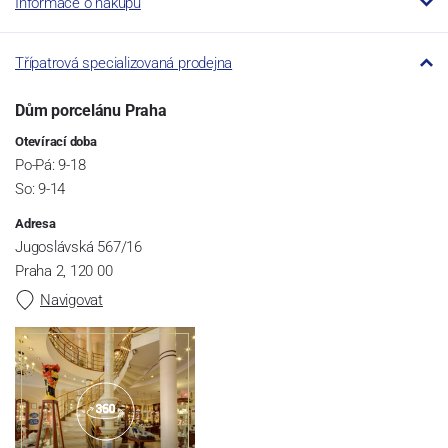
Informace o nákupu
Třípatrová specializovaná prodejna
Dům porcelánu Praha
Otevírací doba
Po-Pá: 9-18
So: 9-14
Adresa
Jugoslávská 567/16
Praha 2, 120 00
Navigovat