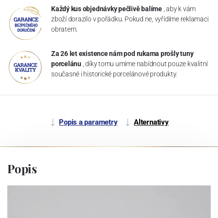
Každý kus objednávky pečlivě balíme
, aby k vám
zboží dorazilo v pořádku. Pokud ne, vyřídíme reklamaci
obratem.
Za 26 let existence nám pod rukama prošly tuny
porcelánu
, díky tomu umíme nabídnout pouze kvalitní
současné i historické porcelánové produkty.
Popis a parametry
Alternativy
Popis