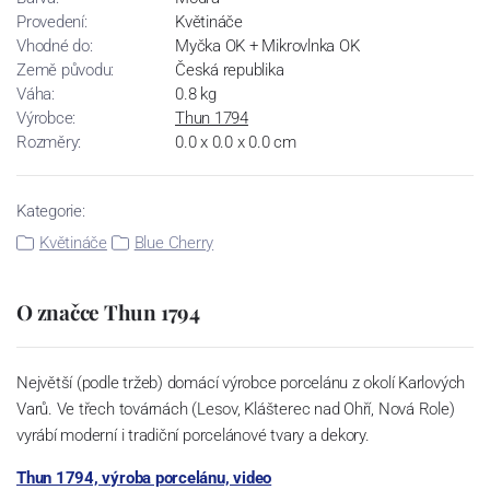
Provedení:
Květináče
Vhodné do:
Myčka OK + Mikrovlnka OK
Země původu:
Česká republika
Váha:
0.8 kg
Výrobce:
Thun 1794
Rozměry:
0.0 x 0.0 x 0.0 cm
Kategorie:
Květináče
Blue Cherry
O značce Thun 1794
Největší (podle tržeb) domácí výrobce porcelánu z okolí Karlových
Varů. Ve třech továrnách (Lesov, Klášterec nad Ohří, Nová Role)
vyrábí moderní i tradiční porcelánové tvary a dekory.
Thun 1794, výroba porcelánu, video