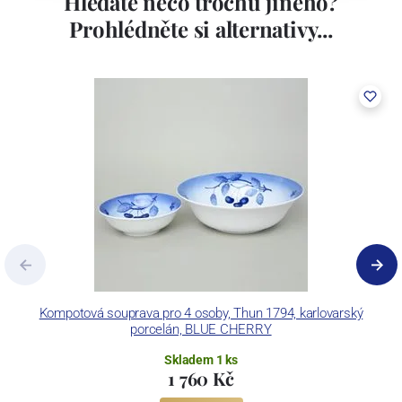
Hledáte něco trochu jiného?
porcelán. V roce 2009 byla zakoupena společností Thun 1794 a.s.
Prohlédněte si alternativy...
včetně ochranné známky a technologických zařízení. Závod je
vybaven zařízením na výrobu tlakového lití, moderními komorovými
pecemi a vtavnou dekorační pecí. Závod je schopen dekorovat své
výrobky pomocí klasických dekoračních technik.
Concordia Lesov používá ochrannou známku LC a Thun Hotel &
Restaurant.
Kompotová souprava pro 4 osoby, Thun 1794, karlovarský
porcelán, BLUE CHERRY
Skladem 1 ks
1 760 Kč