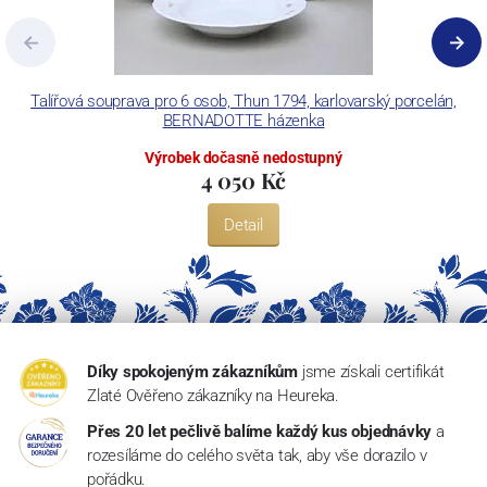
Talířová souprava pro 6 osob, Thun 1794, karlovarský porcelán,
BERNADOTTE házenka
Výrobek dočasně nedostupný
4 050 Kč
Detail
Díky spokojeným zákazníkům
jsme získali certifikát
Zlaté Ověřeno zákazníky na Heureka.
Přes 20 let pečlivě balíme každý kus objednávky
a
rozesíláme do celého světa tak, aby vše dorazilo v
pořádku.