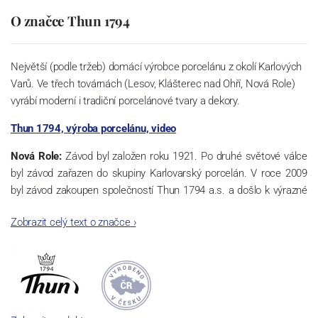
O značce Thun 1794
Největší (podle tržeb) domácí výrobce porcelánu z okolí Karlových
Varů. Ve třech továrnách (Lesov, Klášterec nad Ohří, Nová Role)
vyrábí moderní i tradiční porcelánové tvary a dekory.
Thun 1794, výroba porcelánu, video
Nová Role:
Závod byl založen roku 1921. Po druhé světové válce
byl závod zařazen do skupiny Karlovarský porcelán. V roce 2009
byl závod zakoupen společností Thun 1794 a.s. a došlo k výrazné
změně výrobní náplně. Nová Role se zároveň stala sídlem celé
Zobrazit celý text o značce
›
společnosti a v jejím areálu jsou umístěny i provoz servis a výroba
sítotisku. Thun 1794 a.s. zakoupila i práva k ochranným známkám
a ve své výrobě navazuje na více jak 220-letou tradici výroby
porcelánu. Kapacita tohoto závodu je 3.500 - 4.000 tun ročně,
závod je vybaven moderními technologickými zařízeními -
isostatické lisy, tlakové lití, glazovací komplex, rychlovýpalná pec,