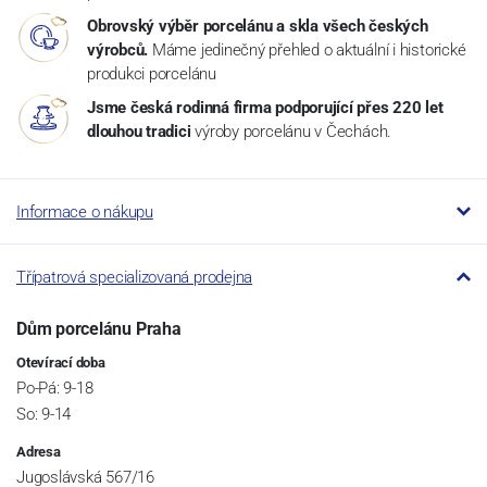
Obrovský výběr porcelánu a skla všech českých
výrobců.
Máme jedinečný přehled o aktuální i historické
produkci porcelánu
Jsme česká rodinná firma podporující přes 220 let
dlouhou tradici
výroby porcelánu v Čechách.
Informace o nákupu
Třípatrová specializovaná prodejna
Dům porcelánu Praha
Otevírací doba
Po-Pá: 9-18
So: 9-14
Adresa
Jugoslávská 567/16