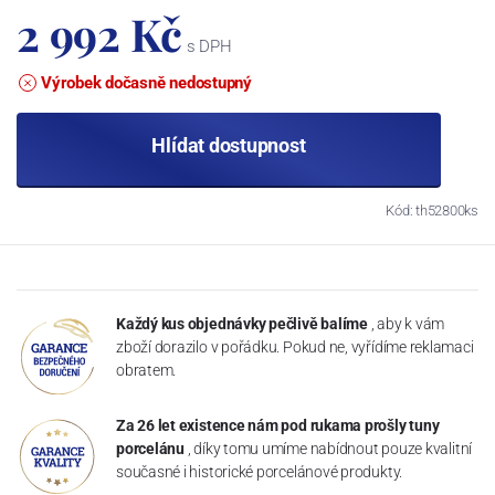
2 992 Kč
s DPH
Výrobek dočasně nedostupný
Hlídat dostupnost
Kód: th52800ks
Každý kus objednávky pečlivě balíme
, aby k vám
zboží dorazilo v pořádku. Pokud ne, vyřídíme reklamaci
obratem.
Za 26 let existence nám pod rukama prošly tuny
porcelánu
, díky tomu umíme nabídnout pouze kvalitní
současné i historické porcelánové produkty.