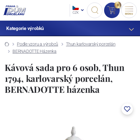
0
CZK
MENU
Kategorie výrobků
Podle vzoru a výrobců
Thun karlovarský porcelán
BERNADOTTE Házenka
Kávová sada pro 6 osob, Thun
1794, karlovarský porcelán,
BERNADOTTE házenka