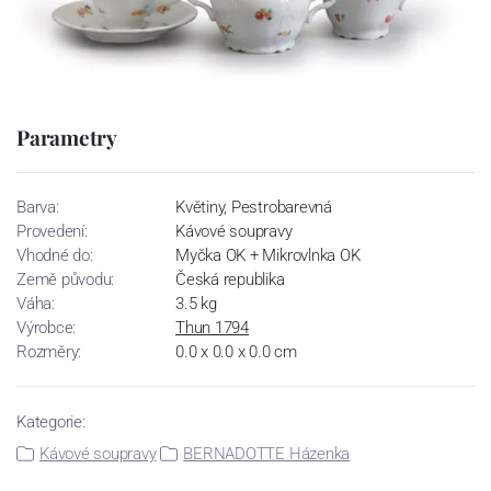
Parametry
Barva:
Květiny, Pestrobarevná
Provedení:
Kávové soupravy
Vhodné do:
Myčka OK + Mikrovlnka OK
Země původu:
Česká republika
Váha:
3.5 kg
Výrobce:
Thun 1794
Rozměry:
0.0 x 0.0 x 0.0 cm
Kategorie:
Kávové soupravy
BERNADOTTE Házenka