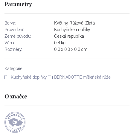
Parametry
Barva:
Květiny, Růžová, Zlatá
Provedení:
Kuchyňské doplňky
Země původu:
Česká republika
Váha:
0.4 kg
Rozměry:
0.0 x 0.0 x 0.0 cm
Kategorie:
Kuchyňské doplňky
BERNADOTTE míšeňská růže
O značce