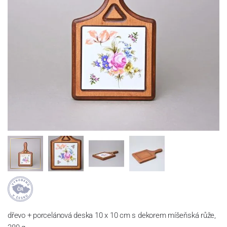
dřevo + porcelánová deska 10 x 10 cm s dekorem míšeňská růže,