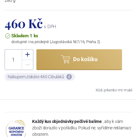
280 g
460 Kč
s DPH
Skladem 1 ks
dostupné i na prodejně (Jugoslávská 567/16, Praha 2)
Do košíku
Nákupem získáte 460 Cibuláků
Kód: prkenko-mr-malé
Každý kus objednávky pečlivě balíme
, aby k vám
zboží dorazilo v pořádku. Pokud ne, vyřídíme reklamaci
obratem.