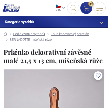
0
CZK
MENU
Kategorie výrobků
Podle vzoru a výrobců
Thun karlovarský porcelán
BERNADOTTE míšeňská růže
Prkénko dekorativní závěsné
malé 21,5 x 13 cm, míšeňská růže