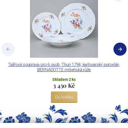
Concordia Lesov používá ochrannou známku LC a Thun Hotel &
Restaurant.
Talířová souprava pro 6 osob, Thun 1794, karlovarský porcelán,
BERNADOTTE míšeňská růže
Skladem 2 ks
3 450 Kč
Do košíku