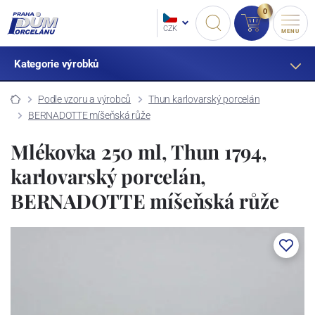
0
CZK
MENU
Kategorie výrobků
Podle vzoru a výrobců
Thun karlovarský porcelán
BERNADOTTE míšeňská růže
Mlékovka 250 ml, Thun 1794,
karlovarský porcelán,
BERNADOTTE míšeňská růže