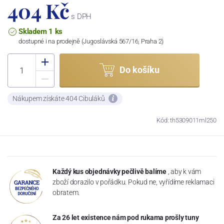
404 Kč
s DPH
Skladem 1 ks
dostupné i na prodejně (Jugoslávská 567/16, Praha 2)
Do košíku
Nákupem získáte 404 Cibuláků
Kód: th5309011ml250
Každý kus objednávky pečlivě balíme
, aby k vám
zboží dorazilo v pořádku. Pokud ne, vyřídíme reklamaci
obratem.
Za 26 let existence nám pod rukama prošly tuny