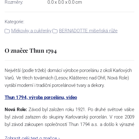
Rozměry:
0.0 x 0.0 x 0.0 cm
Kategorie:
Mlékovky a cukřenky
BERNADOTTE míšeňská růže
O značce Thun 1794
Největší (podle tržeb) domácí výrobce porcelánu z okolí Karlových
Varů. Ve třech továrnách (Lesov, Klášterec nad Ohří, Nová Role)
vyrábí moderní i tradiční porcelánové tvary a dekory.
Thun 1794, výroba porcelánu, video
Nová Role:
Závod byl založen roku 1921. Po druhé světové válce
byl závod zařazen do skupiny Karlovarský porcelán. V roce 2009
byl závod zakoupen společností Thun 1794 a.s. a došlo k výrazné
změně výrobní náplně. Nová Role se zároveň stala sídlem celé
Zobrazit celý text o značce
›