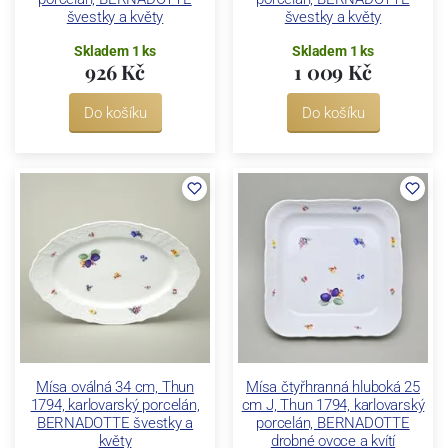
švestky a květy
švestky a květy
Skladem 1 ks
Skladem 1 ks
926 Kč
1 009 Kč
Do košíku
Do košíku
Mísa oválná 34 cm, Thun
Mísa čtyřhranná hluboká 25
1794, karlovarský porcelán,
cm J, Thun 1794, karlovarský
BERNADOTTE švestky a
porcelán, BERNADOTTE
květy
drobné ovoce a kvítí