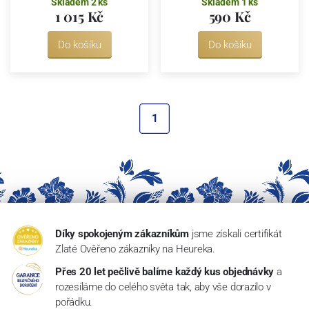
Skladem 2 ks
Skladem 1 ks
1 015 Kč
590 Kč
Do košíku
Do košíku
1
Díky spokojeným zákazníkům
jsme získali certifikát
Zlaté Ověřeno zákazníky na Heureka.
Přes 20 let pečlivě balíme každý kus objednávky
a
rozesíláme do celého světa tak, aby vše dorazilo v
pořádku.