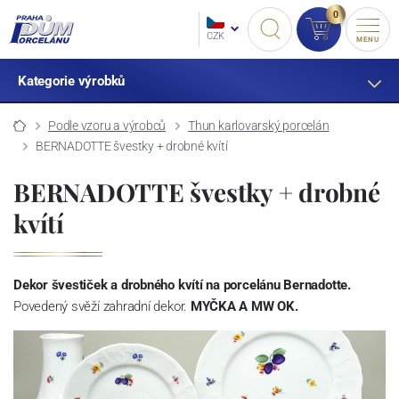
0
CZK
MENU
Kategorie výrobků
Podle vzoru a výrobců
Thun karlovarský porcelán
BERNADOTTE švestky + drobné kvítí
BERNADOTTE švestky + drobné
kvítí
Dekor švestiček a drobného kvítí na porcelánu Bernadotte.
Povedený svěží zahradní dekor.
MYČKA A MW OK.