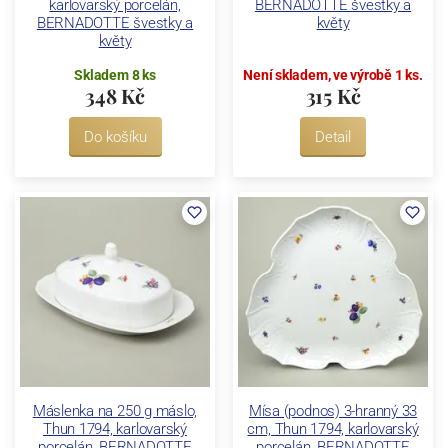
karlovarský porcelán,
BERNADOTTE švestky a
BERNADOTTE švestky a
květy
květy
Skladem 8 ks
Není skladem, ve výrobě 1 ks.
348 Kč
315 Kč
Do košíku
Detail
Máslenka na 250 g máslo,
Mísa (podnos) 3-hranný 33
Thun 1794, karlovarský
cm, Thun 1794, karlovarský
porcelán, BERNADOTTE
porcelán, BERNADOTTE