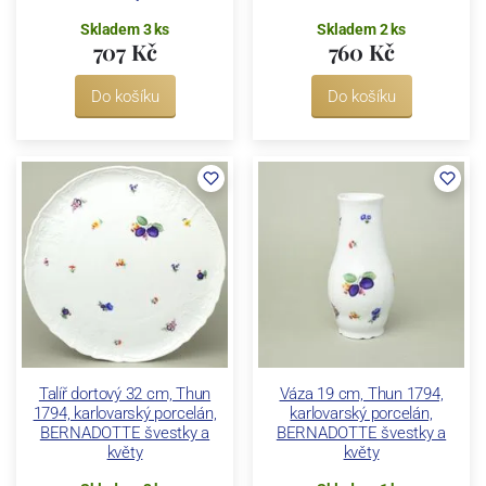
Skladem 3 ks
Skladem 2 ks
707 Kč
760 Kč
Do košíku
Do košíku
Talíř dortový 32 cm, Thun
Váza 19 cm, Thun 1794,
1794, karlovarský porcelán,
karlovarský porcelán,
BERNADOTTE švestky a
BERNADOTTE švestky a
květy
květy