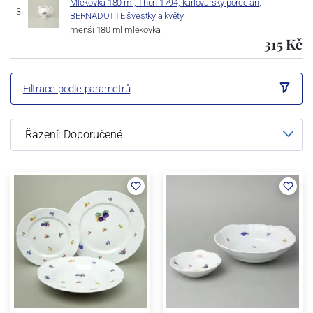
Mlékovka 180 ml, Thun 1794, karlovarský porcelán,
BERNADOTTE švestky a květy
menší 180 ml mlékovka
315 Kč
Filtrace podle parametrů