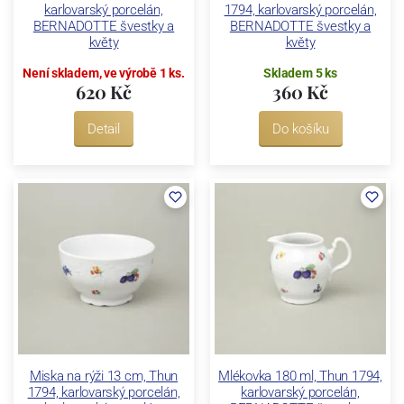
karlovarský porcelán,
1794, karlovarský porcelán,
BERNADOTTE švestky a
BERNADOTTE švestky a
květy
květy
Není skladem, ve výrobě 1 ks.
Skladem 5 ks
620 Kč
360 Kč
Detail
Do košíku
Miska na rýži 13 cm, Thun
Mlékovka 180 ml, Thun 1794,
1794, karlovarský porcelán,
karlovarský porcelán,