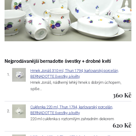
Nejprodávanější bernadotte švestky + drobné kvítí
Hrnek Jonáš 310 ml, Thun 1794, karlovarský porcelán,
BERNADOTTE švestky a květy
Hrnek Jonáš, nádherný lehký hrnek s dobrým úchopem,
spíše…
360 Kč
Cukřenka 220 ml, Thun 1794, karlovarský porcelán,
BERNADOTTE švestky a květy
220 ml cukřenka s roztomilým zahradním dekorem
620 Kč