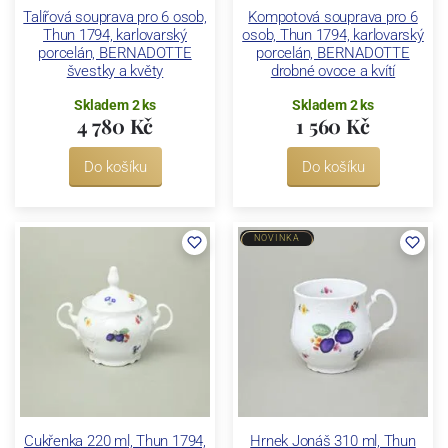
Talířová souprava pro 6 osob,
Kompotová souprava pro 6
Thun 1794, karlovarský
osob, Thun 1794, karlovarský
porcelán, BERNADOTTE
porcelán, BERNADOTTE
švestky a květy
drobné ovoce a kvítí
Skladem 2 ks
Skladem 2 ks
4 780 Kč
1 560 Kč
Do košíku
Do košíku
NOVINKA
Cukřenka 220 ml, Thun 1794,
Hrnek Jonáš 310 ml, Thun