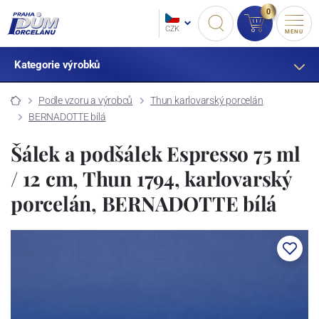
0
CZK
MENU
Kategorie výrobků
Podle vzoru a výrobců
Thun karlovarský porcelán
BERNADOTTE bílá
Šálek a podšálek Espresso 75 ml
/ 12 cm, Thun 1794, karlovarský
porcelán, BERNADOTTE bílá