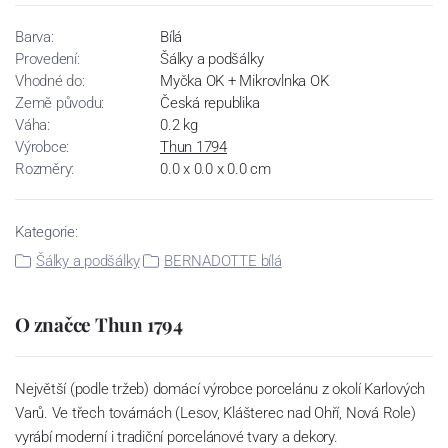
Barva:
Bílá
Provedení:
Šálky a podšálky
Vhodné do:
Myčka OK + Mikrovlnka OK
Země původu:
Česká republika
Váha:
0.2 kg
Výrobce:
Thun 1794
Rozměry:
0.0 x 0.0 x 0.0 cm
Kategorie:
Šálky a podšálky
BERNADOTTE bílá
O značce Thun 1794
Největší (podle tržeb) domácí výrobce porcelánu z okolí Karlových
Varů. Ve třech továrnách (Lesov, Klášterec nad Ohří, Nová Role)
vyrábí moderní i tradiční porcelánové tvary a dekory.