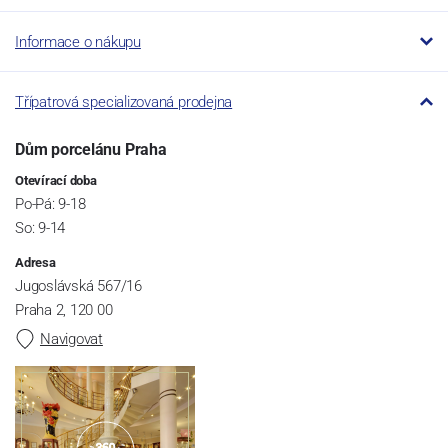
Informace o nákupu
Třípatrová specializovaná prodejna
Dům porcelánu Praha
Otevírací doba
Po-Pá: 9-18
So: 9-14
Adresa
Jugoslávská 567/16
Praha 2, 120 00
Navigovat