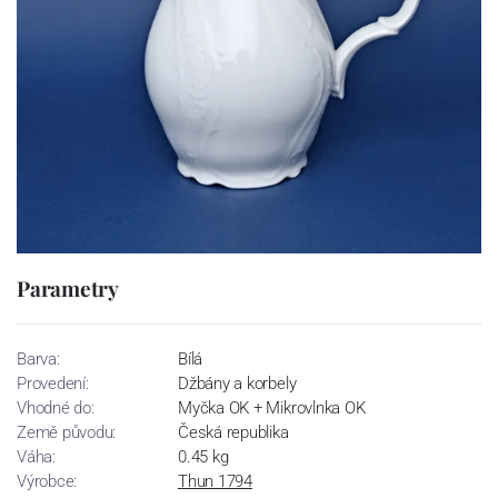
Parametry
Barva:
Bílá
Provedení:
Džbány a korbely
Vhodné do:
Myčka OK + Mikrovlnka OK
Země původu:
Česká republika
Váha:
0.45 kg
Výrobce:
Thun 1794