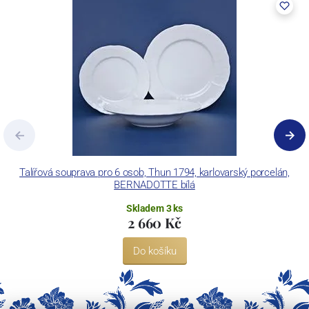
výrobky pomocí klasických dekoračních technik.
Concordia Lesov používá ochrannou známku LC a Thun Hotel &
Restaurant.
Talířová souprava pro 6 osob, Thun 1794, karlovarský porcelán,
BERNADOTTE bílá
Skladem 3 ks
2 660 Kč
Do košíku