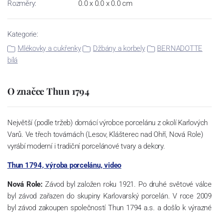
Rozměry:
0.0 x 0.0 x 0.0 cm
Kategorie:
Mlékovky a cukřenky
Džbány a korbely
BERNADOTTE
bílá
O značce Thun 1794
Největší (podle tržeb) domácí výrobce porcelánu z okolí Karlových
Varů. Ve třech továrnách (Lesov, Klášterec nad Ohří, Nová Role)
vyrábí moderní i tradiční porcelánové tvary a dekory.
Thun 1794, výroba porcelánu, video
Nová Role:
Závod byl založen roku 1921. Po druhé světové válce
byl závod zařazen do skupiny Karlovarský porcelán. V roce 2009
byl závod zakoupen společností Thun 1794 a.s. a došlo k výrazné