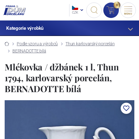
0
CZK
MENU
Kategorie výrobků
Podle vzoru a výrobců
Thun karlovarský porcelán
BERNADOTTE bílá
Mlékovka / džbánek 1 l, Thun
1794, karlovarský porcelán,
BERNADOTTE bílá