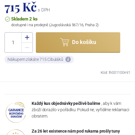
715 Kč
s DPH
Skladem 2 ks
dostupné i na prodejně (Jugoslávská 567/16, Praha 2)
Do košíku
Nákupem získáte 715 Cibuláků
Kód: th001100ml1
Každý kus objednávky pečlivě balíme
, aby k vám
zboží dorazilo v pořádku. Pokud ne, vyřídíme reklamaci
obratem.
Za 26 let existence nám pod rukama prošly tuny