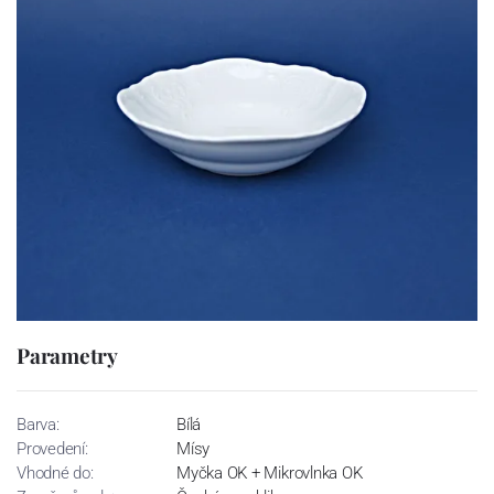
Parametry
Barva:
Bílá
Provedení:
Mísy
Vhodné do:
Myčka OK + Mikrovlnka OK