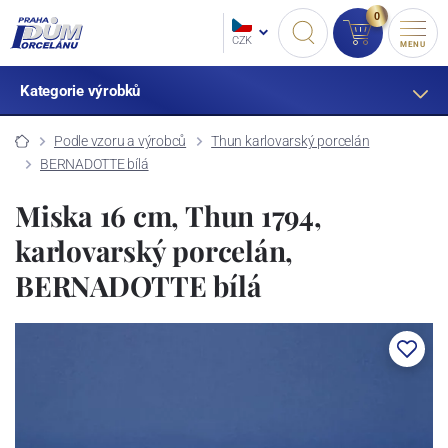
0
CZK
MENU
Kategorie výrobků
Podle vzoru a výrobců
Thun karlovarský porcelán
BERNADOTTE bílá
Miska 16 cm, Thun 1794,
karlovarský porcelán,
BERNADOTTE bílá