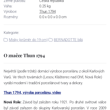
Země původu:
Česká republika
Váha:
0.25 kg
Výrobce:
Thun 1794
Rozměry:
0.0 x 0.0 x 0.0 cm
Kategorie:
Misky (průměr do 19 cm)
BERNADOTTE bílá
O značce Thun 1794
Největší (podle tržeb) domácí výrobce porcelánu z okolí Karlových
Varů. Ve třech továrnách (Lesov, Klášterec nad Ohří, Nová Role)
vyrábí moderní i tradiční porcelánové tvary a dekory.
Thun 1794, výroba porcelánu, video
Nová Role:
Závod byl založen roku 1921. Po druhé světové válce
byl závod zařazen do skupiny Karlovarský porcelán. V roce 2009