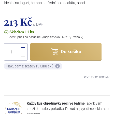
Ideální na jogurt, kompot, střední porci salátu, apod.
213 Kč
s DPH
Skladem 11 ks
dostupné i na prodejně (Jugoslávská 567/16, Praha 2)
Do košíku
Nákupem získáte 213 Cibuláků
Kód: th001100m16
Každý kus objednávky pečlivě balíme
, aby k vám
zboží dorazilo v pořádku. Pokud ne, vyřídíme reklamaci
obratem.