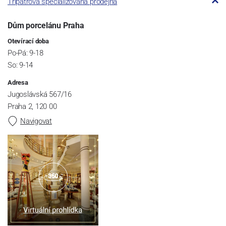
Třípatrová specializovaná prodejna
Dům porcelánu Praha
Otevírací doba
Po-Pá: 9-18
So: 9-14
Adresa
Jugoslávská 567/16
Praha 2, 120 00
Navigovat