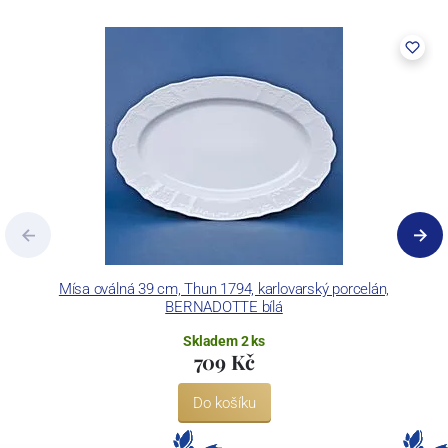
vybaven zařízením na výrobu tlakového lití, moderními komorovými
pecemi a vtavnou dekorační pecí. Závod je schopen dekorovat své
výrobky pomocí klasických dekoračních technik.
Concordia Lesov používá ochrannou známku LC a Thun Hotel &
Restaurant.
Mísa oválná 39 cm, Thun 1794, karlovarský porcelán,
BERNADOTTE bílá
Skladem 2 ks
709 Kč
Do košíku