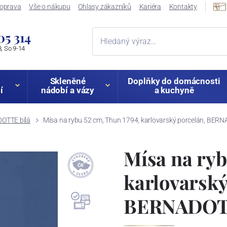
oprava
Vše o nákupu
Ohlasy zákazníků
Kariéra
Kontakty
05 314
, So 9-14
Skleněné
Doplňky do domácnosti
í
nádobí a vázy
a kuchyně
OTTE bílá
Mísa na rybu 52 cm, Thun 1794, karlovarský porcelán, BERN
Mísa na ryb
karlovarský
BERNADOTT