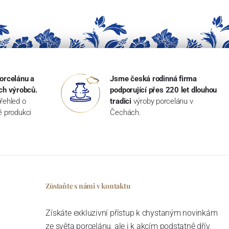
orcelánu a
Jsme česká rodinná firma
ch výrobců.
podporující přes 220 let dlouhou
řehled o
tradici
výroby porcelánu v
ké produkci
Čechách.
Zůstaňte s námi v kontaktu
Získáte exkluzivní přístup k chystaným novinkám
ze světa porcelánu, ale i k akcím podstatně dřív,