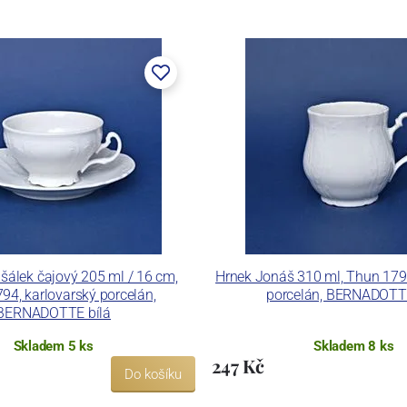
lán. V roce 2009 byla zakoupena společností Thun 1794
ických zařízení. Závod je vybaven zařízením na výrobu
 pecemi a vtavnou dekorační pecí. Závod je schopen
 dekoračních technik.
ku LC a Thun Hotel & Restaurant.
šálek čajový 205 ml / 16 cm,
Hrnek Jonáš 310 ml, Thun 1794
94, karlovarský porcelán,
porcelán, BERNADOTTE
BERNADOTTE bílá
Skladem 5 ks
Skladem 8 ks
247 Kč
Do košíku