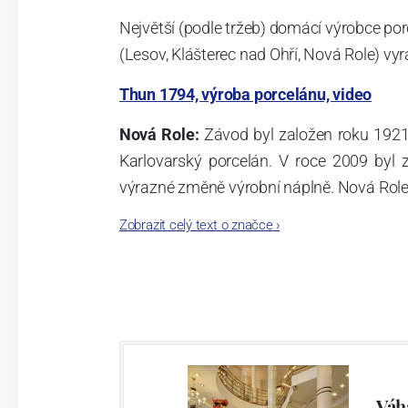
Největší (podle tržeb) domácí výrobce por
(Lesov, Klášterec nad Ohří, Nová Role) vyr
Thun 1794, výroba porcelánu, video
Nová Role:
Závod byl založen roku 1921
Karlovarský porcelán. V roce 2009 byl
výrazné změně výrobní náplně. Nová Role s
jsou umístěny i provoz servis a výroba s
Zobrazit celý text o značce
›
známkám a ve své výrobě navazuje na v
tohoto závodu je 3.500 - 4.000 tun ročně
- isostatické lisy, tlakové lití, glazo
dekorační pec. Závod nabízí své výrobky j
Závod používá ochrannou známku Thun 1
Váh