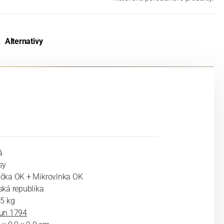
Alternativy
á
sy
čka OK + Mikrovlnka OK
ská republika
55 kg
un 1794