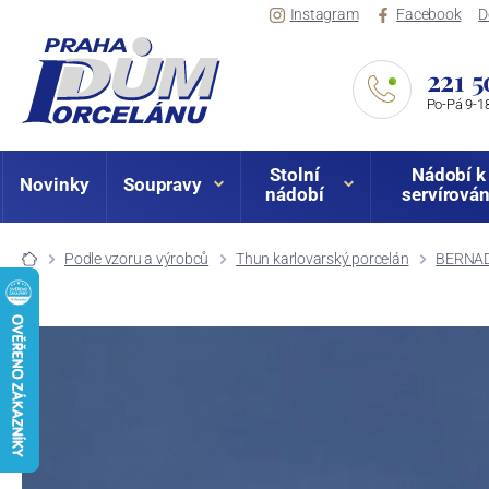
Instagram
Facebook
D
221 5
Po-Pá 9-18
Stolní
Nádobí k
Novinky
Soupravy
nádobí
servírován
Podle vzoru a výrobců
Thun karlovarský porcelán
BERNAD