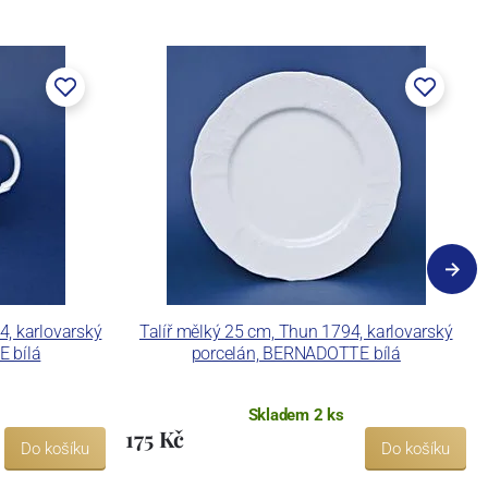
, karlovarský
Talíř mělký 25 cm, Thun 1794, karlovarský
 bílá
porcelán, BERNADOTTE bílá
Skladem 2 ks
175 Kč
Do košíku
Do košíku