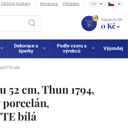
Dárkové poukazy
Registrace
Přihlášení
CZK
0
Nákupní košík
0 Kč
Dekorace a
Podle vzoru a
Výprodej
šperky
výrobců
ADOTTE bílá
u 52 cm, Thun 1794,
 porcelán,
E bílá