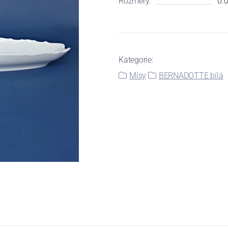
Rozměry:
0.0
Kategorie:
Mísy
BERNADOTTE bílá