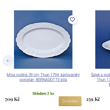
součástí společnosti Karlovarský porce
a.s. včetně ochranné známky a technolog
tlakového lití, moderními komorovými
dekorovat své výrobky pomocí klasických
Concordia Lesov používá ochrannou znám
Mísa oválná 39 cm, Thun 1794, karlovarský
Šálek a pod
porcelán, BERNADOTTE bílá
Thun 17
Skladem 2 ks
709 Kč
259 Kč
Do košíku