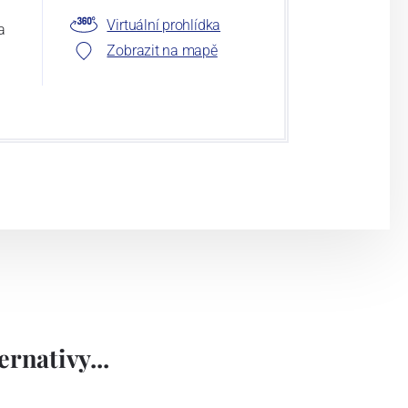
Virtuální prohlídka
a
Zobrazit na mapě
rnativy...