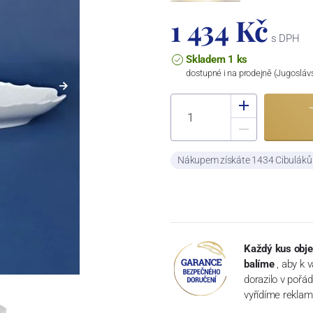
1 434 Kč
s DPH
Skladem 1 ks
dostupné i na prodejně (Jugosláv
Nákupem získáte 1434 Cibulák
Každý kus obje
balíme
, aby k 
dorazilo v pořá
vyřídíme reklam