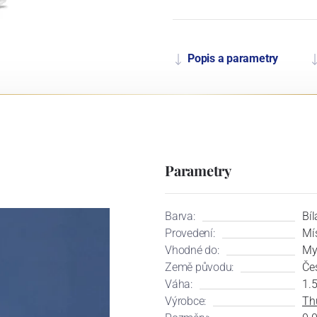
Popis a parametry
Parametry
Barva:
Bíl
Provedení:
Mí
Vhodné do:
My
Země původu:
Če
Váha:
1.
Výrobce:
Th