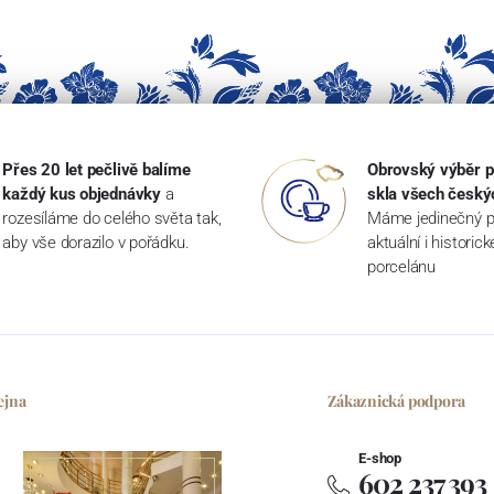
Přes 20 let pečlivě balíme
Obrovský výběr p
každý kus objednávky
a
skla všech český
rozesíláme do celého světa tak,
Máme jedinečný p
aby vše dorazilo v pořádku.
aktuální i historic
porcelánu
ejna
Zákaznická podpora
E-shop
602 237 393