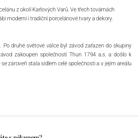
celánu z okolí Karlových Varů. Ve třech továrnách
ábí moderní i tradiční porcelánové tvary a dekory.
. Po druhé světové válce byl závod zařazen do skupiny
 závod zakoupen společností Thun 1794 a.s. a došlo k
e zároveň stala sídlem celé společnosti a v jejím areálu
ítotisku. Thun 1794 a.s. zakoupila i práva k ochranným
íce jak 220-letou tradici výroby porcelánu. Kapacita
, závod je vybaven moderními technologickými zařízeními
vací komplex, rychlovýpalná pec, komorová pec, vtavná
ak v bílém, tak v dekorovaném provedení.
794 a Thun Hotel & Restaurant.
áte s nákupem?