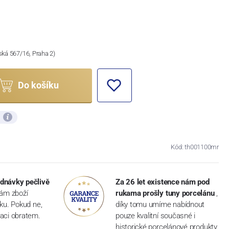
ská 567/16, Praha 2)
Do košíku
ů
Kód: th001100mr
dnávky pečlivě
Za 26 let existence nám pod
vám zboží
rukama prošly tuny porcelánu
,
dku. Pokud ne,
díky tomu umíme nabídnout
aci obratem.
pouze kvalitní současné i
historické porcelánové produkty.