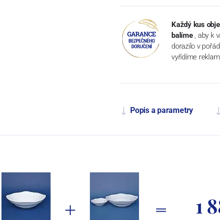
Každý kus obje
balíme
, aby k 
dorazilo v pořá
vyřídíme reklam
Popis a parametry
1 