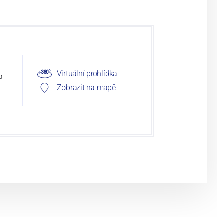
Virtuální prohlídka
a
Zobrazit na mapě