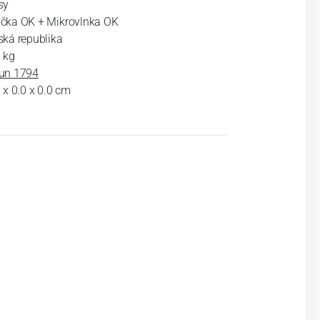
sy
čka OK + Mikrovlnka OK
ská republika
 kg
un 1794
 x 0.0 x 0.0 cm