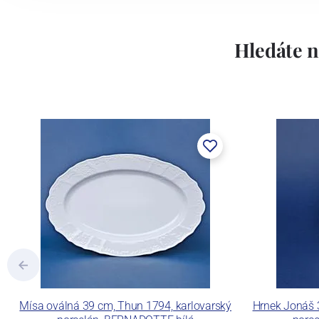
Lesov:
Hledáte n
Concordia Lesov byla založena 1888 Ern
součástí společnosti Karlovarský porce
a.s. včetně ochranné známky a technolog
tlakového lití, moderními komorovými
dekorovat své výrobky pomocí klasických
Concordia Lesov používá ochrannou znám
Mísa oválná 39 cm, Thun 1794, karlovarský
Hrnek Jonáš 