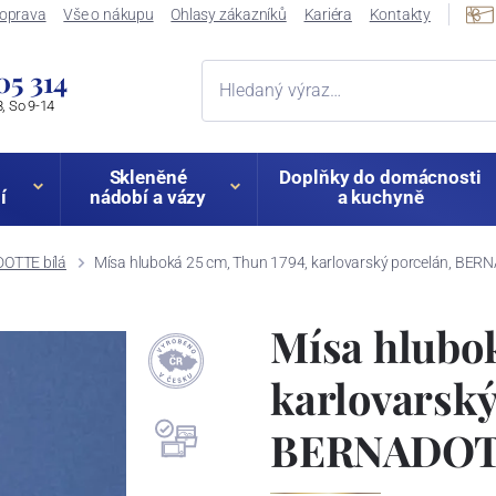
oprava
Vše o nákupu
Ohlasy zákazníků
Kariéra
Kontakty
05 314
, So 9-14
Skleněné
Doplňky do domácnosti
í
nádobí a vázy
a kuchyně
OTTE bílá
Mísa hluboká 25 cm, Thun 1794, karlovarský porcelán, BER
Mísa hlubok
karlovarský
BERNADOTT