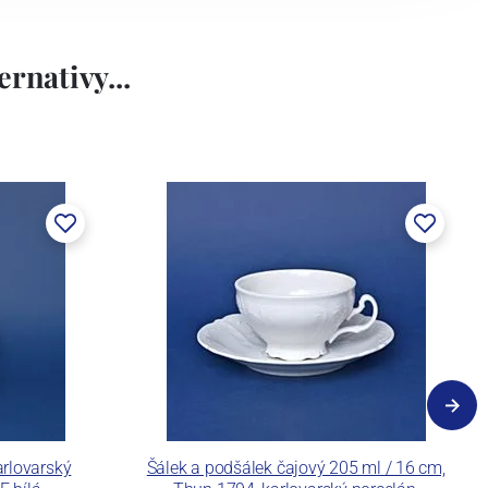
rnativy...
rlovarský
Šálek a podšálek čajový 205 ml / 16 cm,