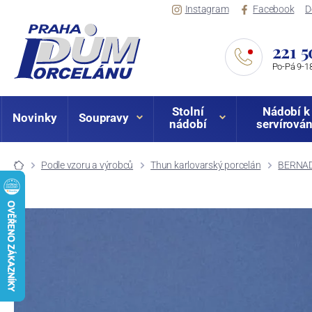
Instagram
Facebook
D
221 5
Po-Pá 9-18
Stolní
Nádobí k
Novinky
Soupravy
nádobí
servírován
Podle vzoru a výrobců
Thun karlovarský porcelán
BERNAD