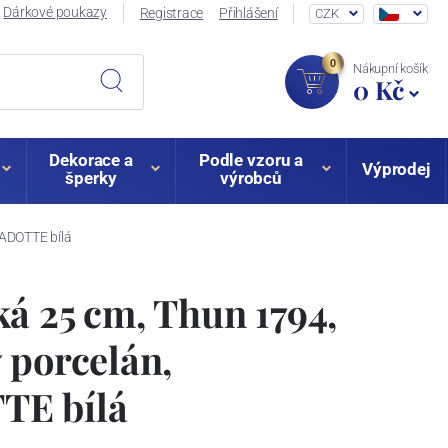
Dárkové poukazy
Registrace
Přihlášení
CZK
0
Nákupní košík
0 Kč
Dekorace a
Podle vzoru a
Výprodej
šperky
výrobců
NADOTTE bílá
á 25 cm, Thun 1794,
 porcelán,
E bílá