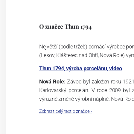
O značce Thun 1794
Největší (podle tržeb) domácí výrobce por
(Lesov, Klášterec nad Ohří, Nová Role) vyr
Thun 1794, výroba porcelánu, video
Nová Role:
Závod byl založen roku 1921
Karlovarský porcelán. V roce 2009 byl
výrazné změně výrobní náplně. Nová Role s
jsou umístěny i provoz servis a výroba s
Zobrazit celý text o značce
›
známkám a ve své výrobě navazuje na v
tohoto závodu je 3.500 - 4.000 tun ročně
- isostatické lisy, tlakové lití, glazo