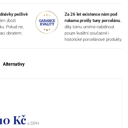
dnávky pečlivě
Za 26 let existence nám pod
vám zboží
rukama prošly tuny porcelánu
,
dku. Pokud ne,
díky tomu umíme nabídnout
aci obratem.
pouze kvalitní současné i
historické porcelánové produkty.
Alternativy
610 Kč
s DPH