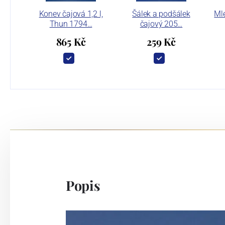
Konev čajová 1,2 l,
Šálek a podšálek
Mlé
Thun 1794…
čajový 205…
865 Kč
259 Kč
Popis