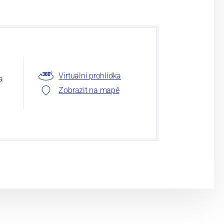
Virtuální prohlídka
a
Zobrazit na mapě