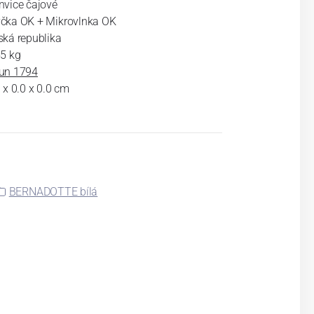
nvice čajové
čka OK + Mikrovlnka OK
ská republika
55 kg
un 1794
 x 0.0 x 0.0 cm
BERNADOTTE bílá