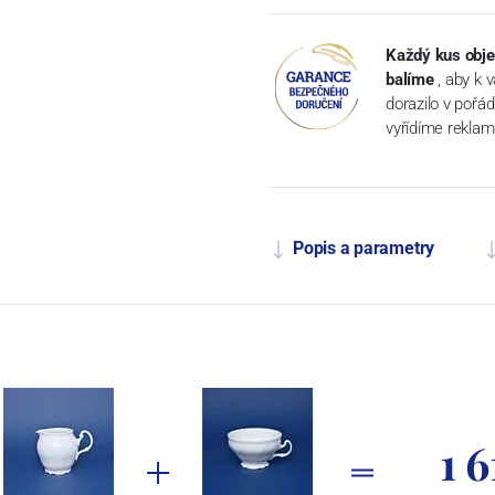
Každý kus obje
balíme
, aby k 
dorazilo v pořá
vyřídíme reklam
Popis a parametry
1 