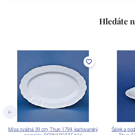
Lesov:
Hledáte n
Concordia Lesov byla založena 1888 Ern
součástí společnosti Karlovarský porce
a.s. včetně ochranné známky a technolog
tlakového lití, moderními komorovými
dekorovat své výrobky pomocí klasických
Concordia Lesov používá ochrannou znám
Mísa oválná 39 cm, Thun 1794, karlovarský
Šálek a pod