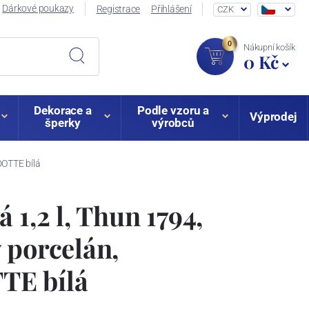
Dárkové poukazy
Registrace
Přihlášení
CZK
0
Nákupní košík
0 Kč
Dekorace a
Podle vzoru a
Výprodej
šperky
výrobců
DOTTE bílá
 1,2 l, Thun 1794,
 porcelán,
E bílá