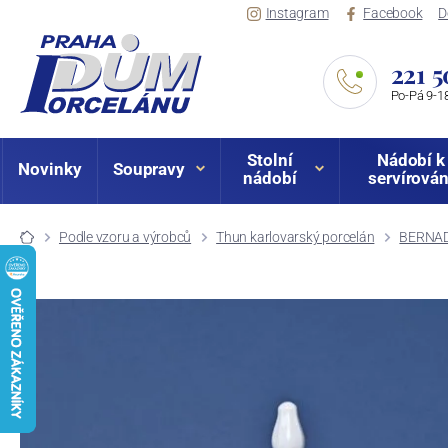
Instagram
Facebook
D
221 5
Po-Pá 9-18
Stolní
Nádobí k
Novinky
Soupravy
nádobí
servírován
Podle vzoru a výrobců
Thun karlovarský porcelán
BERNAD