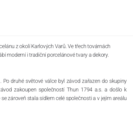
celánu z okolí Karlových Varů. Ve třech továrnách
ábí moderní i tradiční porcelánové tvary a dekory.
. Po druhé světové válce byl závod zařazen do skupiny
 závod zakoupen společností Thun 1794 a.s. a došlo k
e zároveň stala sídlem celé společnosti a v jejím areálu
ítotisku. Thun 1794 a.s. zakoupila i práva k ochranným
íce jak 220-letou tradici výroby porcelánu. Kapacita
, závod je vybaven moderními technologickými zařízeními
vací komplex, rychlovýpalná pec, komorová pec, vtavná