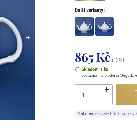
Další varianty:
865 Kč
s DPH
Skladem 1 ks
dostupné i na prodejně (Jugosláv
Nákupem získáte 865 Cibuláků