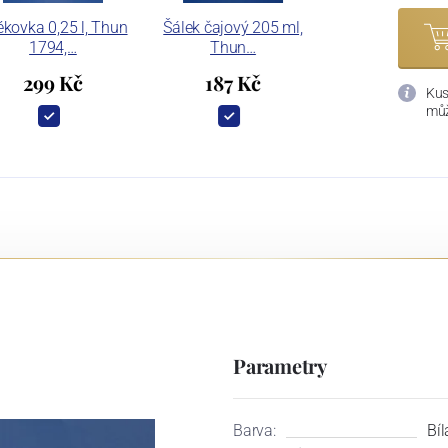
kovka 0,25 l, Thun
Šálek čajový 205 ml,
1794,…
Thun…
299 Kč
187 Kč
Kus
můž
Parametry
Barva:
Bíl