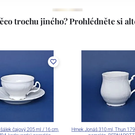
ěco trochu jiného? Prohlédněte si alte
stem Máderem. Po druhé světové válce se továrna stala
lán. V roce 2009 byla zakoupena společností Thun 1794
ických zařízení. Závod je vybaven zařízením na výrobu
 pecemi a vtavnou dekorační pecí. Závod je schopen
 dekoračních technik.
ku LC a Thun Hotel & Restaurant.
šálek čajový 205 ml / 16 cm,
Hrnek Jonáš 310 ml, Thun 1794