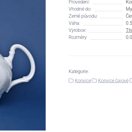
Provedení:
Ko
Vhodné do:
My
Země původu:
Če
Váha:
0.
Výrobce:
Th
Rozměry:
0.0
Kategorie:
Konvice
Konvice čajové