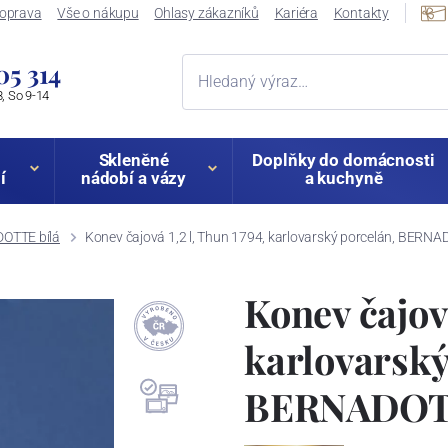
oprava
Vše o nákupu
Ohlasy zákazníků
Kariéra
Kontakty
05 314
, So 9-14
Skleněné
Doplňky do domácnosti
í
nádobí a vázy
a kuchyně
OTTE bílá
Konev čajová 1,2 l, Thun 1794, karlovarský porcelán, BERNA
Konev čajová
karlovarský
BERNADOTT