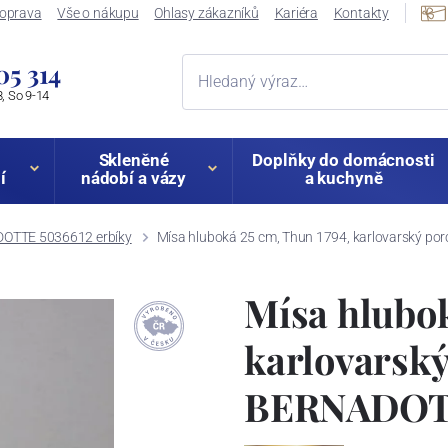
oprava
Vše o nákupu
Ohlasy zákazníků
Kariéra
Kontakty
05 314
, So 9-14
Skleněné
Doplňky do domácnosti
í
nádobí a vázy
a kuchyně
OTTE 5036612 erbíky
Mísa hluboká 25 cm, Thun 1794, karlovarský po
Mísa hlubok
karlovarský
BERNADOTT