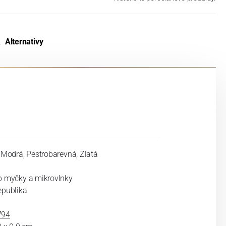
Alternativy
, Modrá, Pestrobarevná, Zlatá
o myčky a mikrovlnky
epublika
794