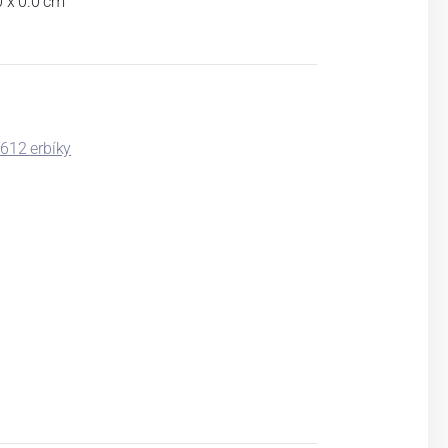
0 x 0.0 cm
12 erbíky