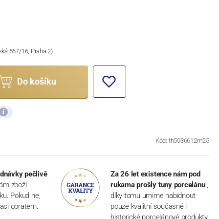
ská 567/16, Praha 2)
Do košíku
Kód: th5036612m25
dnávky pečlivě
Za 26 let existence nám pod
vám zboží
rukama prošly tuny porcelánu
,
dku. Pokud ne,
díky tomu umíme nabídnout
aci obratem.
pouze kvalitní současné i
historické porcelánové produkty.