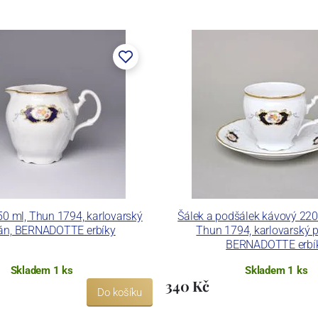
lán. V roce 2009 byla zakoupena společností Thun 1794
ických zařízení. Závod je vybaven zařízením na výrobu
 pecemi a vtavnou dekorační pecí. Závod je schopen
 dekoračních technik.
ku LC a Thun Hotel & Restaurant.
0 ml, Thun 1794, karlovarský
Šálek a podšálek kávový 220
lán, BERNADOTTE erbíky
Thun 1794, karlovarský p
BERNADOTTE erbí
Skladem 1 ks
Skladem 1 ks
340 Kč
Do košíku