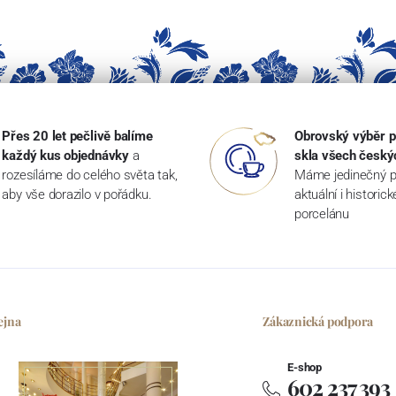
Přes 20 let pečlivě balíme
Obrovský výběr p
každý kus objednávky
a
skla všech český
rozesíláme do celého světa tak,
Máme jedinečný p
aby vše dorazilo v pořádku.
aktuální i historic
porcelánu
ejna
Zákaznická podpora
E-shop
602 237 393