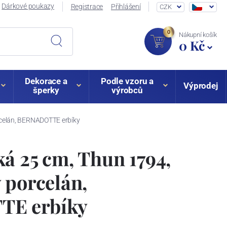
Dárkové poukazy
Registrace
Přihlášení
CZK
0
Nákupní košík
0 Kč
Dekorace a
Podle vzoru a
Výprodej
šperky
výrobců
rcelán, BERNADOTTE erbíky
á 25 cm, Thun 1794,
 porcelán,
E erbíky