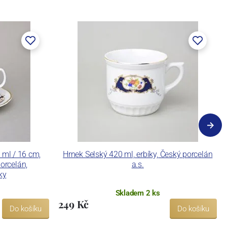
 ml / 16 cm,
Hrnek Selský 420 ml, erbíky, Český porcelán
orcelán,
a.s.
ky
Skladem 2 ks
249 Kč
Do košíku
Do košíku