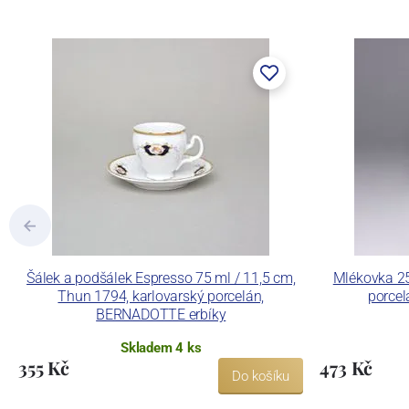
součástí společnosti Karlovarský porce
a.s. včetně ochranné známky a technolog
tlakového lití, moderními komorovými
dekorovat své výrobky pomocí klasických
Concordia Lesov používá ochrannou znám
Šálek a podšálek Espresso 75 ml / 11,5 cm,
Mlékovka 25
Thun 1794, karlovarský porcelán,
porce
BERNADOTTE erbíky
Skladem 4 ks
355 Kč
473 Kč
Do košíku