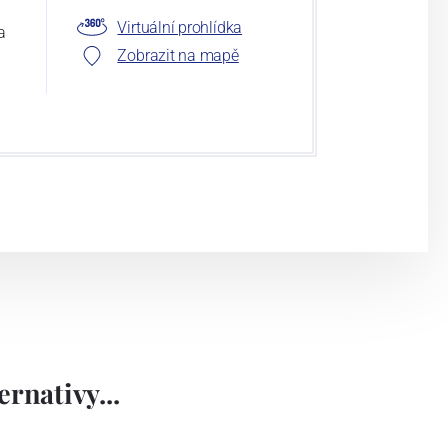
Virtuální prohlídka
a
Zobrazit na mapě
rnativy...