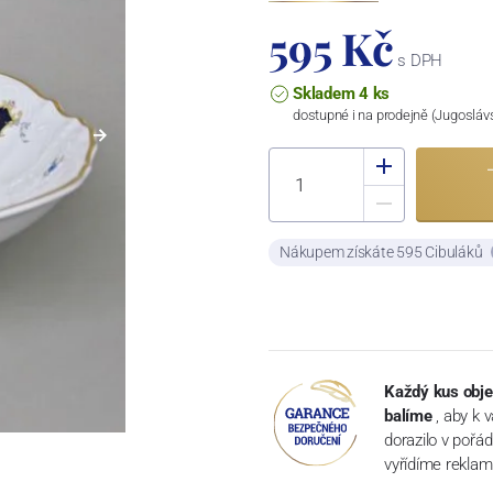
595 Kč
s DPH
Skladem 4 ks
dostupné i na prodejně (Jugosláv
Nákupem získáte 595 Cibuláků
Každý kus obje
balíme
, aby k 
dorazilo v pořá
vyřídíme reklam