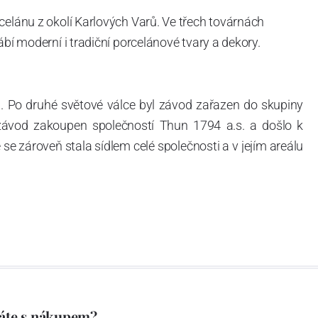
celánu z okolí Karlových Varů. Ve třech továrnách
ábí moderní i tradiční porcelánové tvary a dekory.
. Po druhé světové válce byl závod zařazen do skupiny
 závod zakoupen společností Thun 1794 a.s. a došlo k
e zároveň stala sídlem celé společnosti a v jejím areálu
ítotisku. Thun 1794 a.s. zakoupila i práva k ochranným
íce jak 220-letou tradici výroby porcelánu. Kapacita
, závod je vybaven moderními technologickými zařízeními
vací komplex, rychlovýpalná pec, komorová pec, vtavná
ak v bílém, tak v dekorovaném provedení.
794 a Thun Hotel & Restaurant.
áte s nákupem?