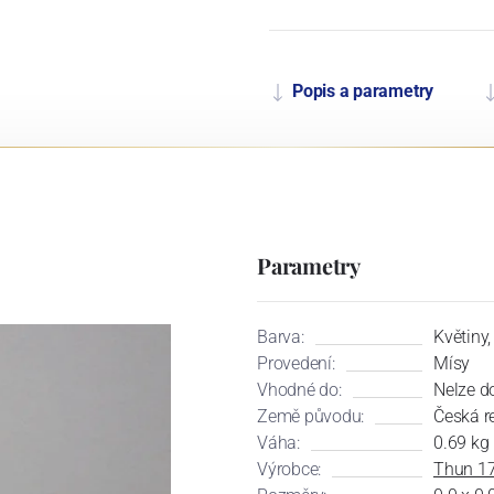
Popis a parametry
Parametry
Barva:
Květiny
Provedení:
Mísy
Vhodné do:
Nelze d
Země původu:
Česká r
Váha:
0.69 kg
Výrobce:
Thun 1