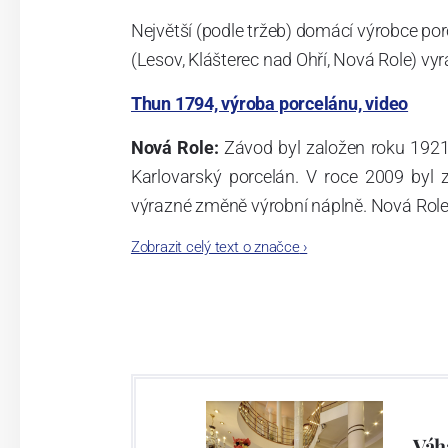
Největší (podle tržeb) domácí výrobce por
(Lesov, Klášterec nad Ohří, Nová Role) vyr
Thun 1794, výroba porcelánu, video
Nová Role:
Závod byl založen roku 1921
Karlovarský porcelán. V roce 2009 byl
výrazné změně výrobní náplně. Nová Role s
jsou umístěny i provoz servis a výroba s
Zobrazit celý text o značce
›
známkám a ve své výrobě navazuje na v
tohoto závodu je 3.500 - 4.000 tun ročně
- isostatické lisy, tlakové lití, glazo
dekorační pec. Závod nabízí své výrobky j
Závod používá ochrannou známku Thun 1
Váh