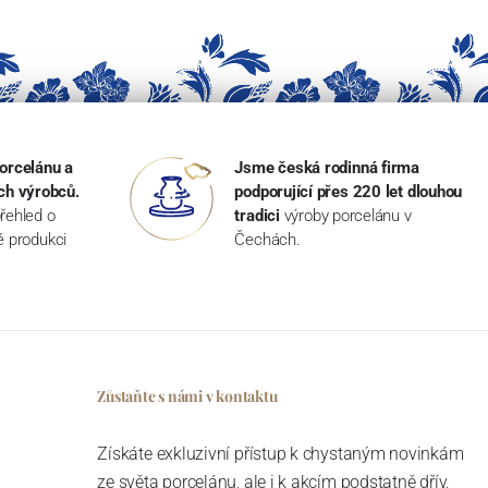
orcelánu a
Jsme česká rodinná firma
ch výrobců.
podporující přes 220 let dlouhou
řehled o
tradici
výroby porcelánu v
ké produkci
Čechách.
Zůstaňte s námi v kontaktu
Získáte exkluzivní přístup k chystaným novinkám
ze světa porcelánu, ale i k akcím podstatně dřív,