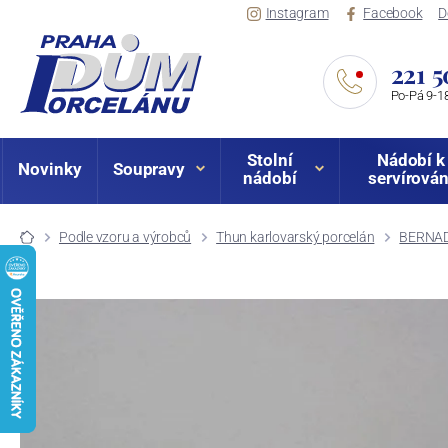
Instagram
Facebook
D
221 5
Po-Pá 9-18
Stolní
Nádobí k
Novinky
Soupravy
nádobí
servírován
Podle vzoru a výrobců
Thun karlovarský porcelán
BERNAD