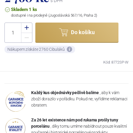
s DPH
Skladem 1 ks
dostupné i na prodejně (Jugoslávská 567/16, Praha 2)
Do košíku
Nákupem získáte 2760 Cibuláků
Kód: 8772SP-W
Každý kus objednávky pečlivě balíme
, aby k vám
zboží dorazilo v pořádku. Pokud ne, vyřídíme reklamaci
obratem.
Za 26 let existence nám pod rukama prošly tuny
porcelánu
, díky tomu umíme nabídnout pouze kvalitní
současné i historické porcelánové produkty.