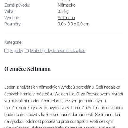
Země původu:
Německo
Váha:
0.5 kg
Výrobce:
Seltmann
Rozměry:
0.0 x 0.0 x 0.0 cm
Kategorie:
Figurky
Malé figurky tanečnic s krajkou
O značce Seltmann
Jeden z největších německých výrobců porcelánu. Sídlí nedaleko
českých hranic v městečku Weiden i. d. O. za Rozvadovem. Vyrábí
velmi kvalitní moderní porcelán s hezkými jednoduchými i
tradičními dekory a zajímavými tvary. Porcelán Seltmann odzdobí a
bude dobře sloužit v každé současné domácnosti. Seltmann dbá
na vysokou odolnost porcelánu proti odštípnutí. Proti českým