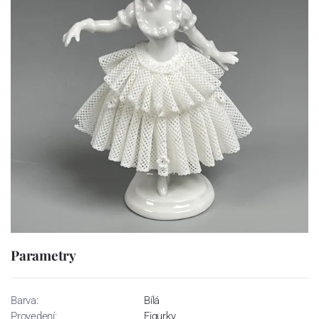
Parametry
Barva:
Bílá
Provedení:
Figurky