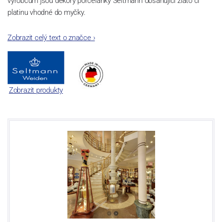
výrobcům jsou dekory porcelánky Seltmann obsahující zlato či
platinu vhodné do myčky.
Zobrazit celý text o značce
›
Zobrazit produkty