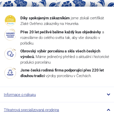
Díky spokojeným zákazníkům
jsme získali certifikát
Zlaté Ověřeno zákazníky na Heureka.
Přes 20 let pečlivě balíme každý kus objednávky
a
rozesíláme do celého světa tak, aby vše dorazilo v
pořádku.
Obrovský výběr porcelánu a skla všech českých
výrobců.
Máme jedinečný přehled o aktuální i historické
produkci porcelánu
Jsme česká rodinná firma podporující přes 220 let
dlouhou tradici
výroby porcelánu v Čechách.
Informace o nákupu
Třípatrová specializovaná prodejna