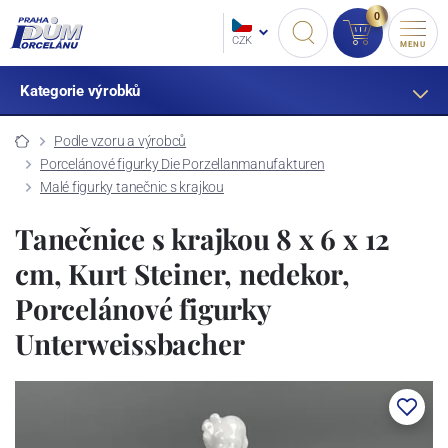
0
CZK
MENU
Kategorie výrobků
Podle vzoru a výrobců
Porcelánové figurky Die Porzellanmanufakturen
Malé figurky tanečnic s krajkou
Tanečnice s krajkou 8 x 6 x 12
cm, Kurt Steiner, nedekor,
Porcelánové figurky
Unterweissbacher