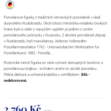
Porcelánové figurky z tradičních německých porcelánek v okolí
durynského Rudolstatdu. Okolí tohoto městečka nedaleko českých
hranic bylo a stále s nejvyšším vypětím je jedním z center
porcelánového průmyslu v Durynsku. Z desítek porcelánek zbývají
v Rudolstatdu čtyři manufaktury. Aelteste Volkstedter
Porzellanmanufaktur 1762 - Unterwissbacher Werkstatten fur
Porzellankunst 1882 - Porzella...
Roztomilá menší figurka ze série cenově dostupných tanečnic s
porcelánovou krajkou - vrcholem umění ve výrobě porcelánu.
Pěkná dárková a ochraná krabička s certifikátem.
Bílá -
nedekorovaná.
2 760 Kč