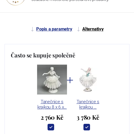
Popis a parametry
Alternativy
Často se kupuje společně
Tanečnice s
Tanečnice s
krajkou 8 x 6 x…
krajkou …
2 760 Kč
3 780 Kč