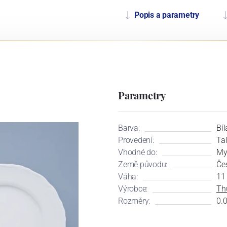
Popis a parametry
Parametry
Barva:
Bíl
Provedení:
Ta
Vhodné do:
My
Země původu:
Če
Váha:
11
Výrobce:
Th
Rozměry:
0.0