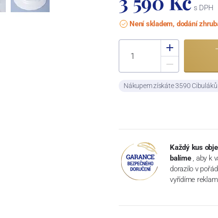
3 590 Kč
s DPH
Není skladem, dodání zhrub
Nákupem získáte 3590 Cibulák
Každý kus obje
balíme
, aby k 
dorazilo v pořá
vyřídíme reklam