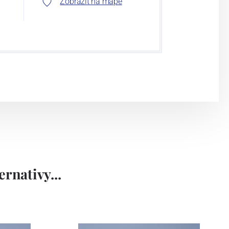
Zobrazit na mapě
rnativy...