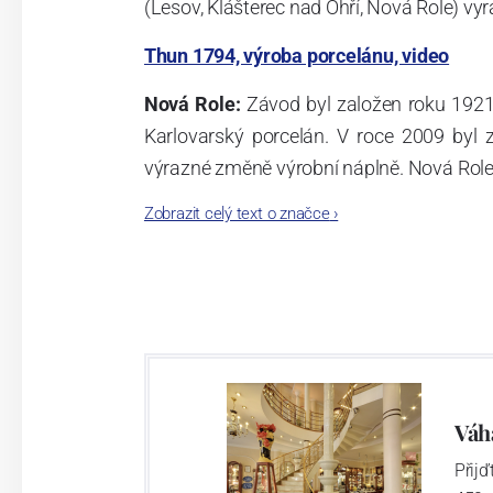
(Lesov, Klášterec nad Ohří, Nová Role) vyr
Thun 1794, výroba porcelánu, video
Nová Role:
Závod byl založen roku 1921
Karlovarský porcelán. V roce 2009 byl
výrazné změně výrobní náplně. Nová Role s
jsou umístěny i provoz servis a výroba s
Zobrazit celý text o značce
›
známkám a ve své výrobě navazuje na v
tohoto závodu je 3.500 - 4.000 tun ročně
- isostatické lisy, tlakové lití, glazo
dekorační pec. Závod nabízí své výrobky j
Závod používá ochrannou známku Thun 1
Váh
Přij
Klášterec nad Ohří: