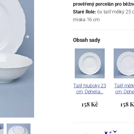
prověřený porcelán pro běžné
Staré Role:
6x talíř mělký 25 c
miska 16 cm
Obsah sady
Talíř hluboký 23
Talíř měl
cm, Ophelia…
cm, Ophe
158 Kč
158 