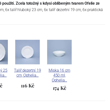
 použití. Zcela totožný s kdysi oblíbeným tvarem Ofelie ze
m, 6x talíř hluboký 23 cm, 6x talíř dezertní 19 cm, 6x praktická
ký 25
Talíř dezertní 19
Miska 16 cm
lia…
cm, Ophelia…
450 ml,
Ophelia…
Kč
116 Kč
174 Kč