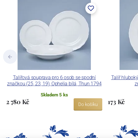
tlakového lití, moderními komorovými
dekorovat své výrobky pomocí klasických
Concordia Lesov používá ochrannou znám
Talířová souprava pro 6 osob se spodní
Talíř hlubok
značkou (25, 23, 19), Ophelia bílá, Thun 1794
z
Skladem 5 ks
2 780 Kč
173 Kč
Do košíku