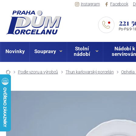
Instagram
Facebook
D
221 5
Po-Pá 9-18
Stolní
Nádobí k
Novinky
Soupravy
nádobí
servírován
Podle vzoru a výrobců
Thun karlovarský porcelán
Ophelia 