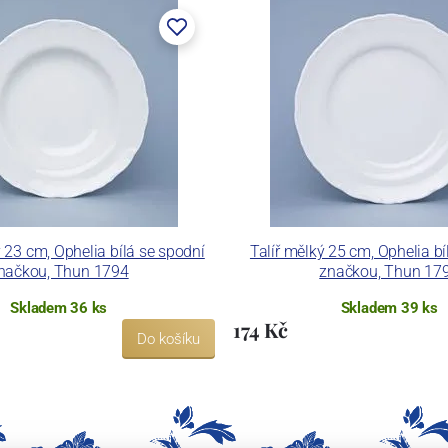
 pecemi a vtavnou dekorační pecí. Závod je schopen
 dekoračních technik.
ku LC a Thun Hotel & Restaurant.
ý 23 cm, Ophelia bílá se spodní
Talíř mělký 25 cm, Ophelia bí
načkou, Thun 1794
značkou, Thun 17
Skladem 36 ks
Skladem 39 ks
174 Kč
Do košíku