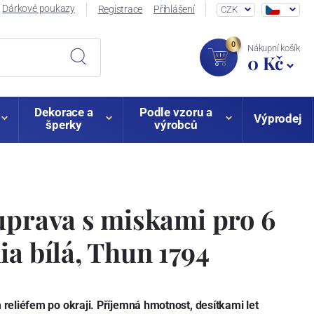
Dárkové poukazy
Registrace
Přihlášení
CZK
0
Nákupní košík
0 Kč
Dekorace a
Podle vzoru a
Výprodej
šperky
výrobců
uprava s miskami pro 6
ia bílá, Thun 1794
reliéfem po okraji. Příjemná hmotnost, desítkami let