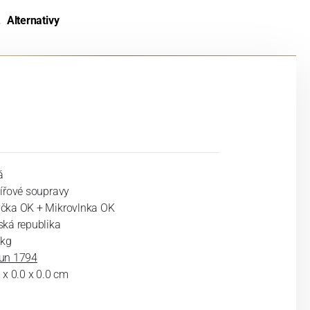
Alternativy
á
lířové soupravy
čka OK + Mikrovlnka OK
ská republika
 kg
un 1794
 x 0.0 x 0.0 cm