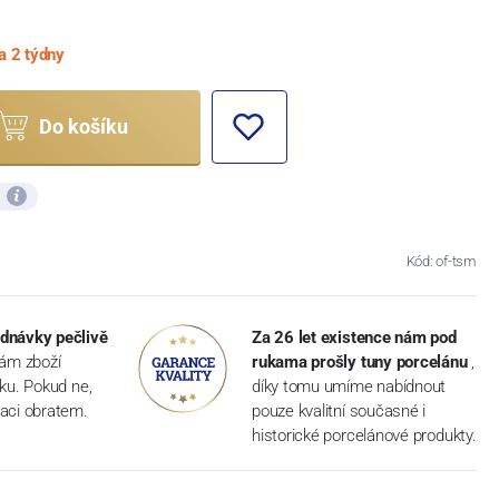
a 2 týdny
Do košíku
ů
Kód: of-tsm
dnávky pečlivě
Za 26 let existence nám pod
vám zboží
rukama prošly tuny porcelánu
,
dku. Pokud ne,
díky tomu umíme nabídnout
aci obratem.
pouze kvalitní současné i
historické porcelánové produkty.