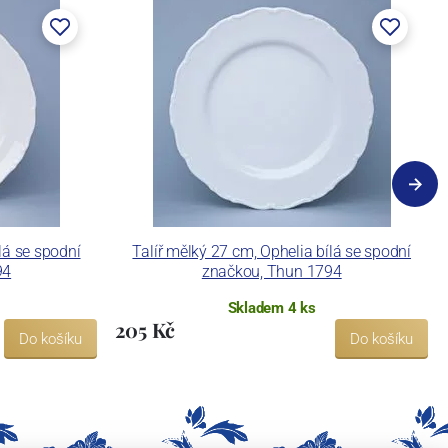
lá se spodní
Talíř mělký 27 cm, Ophelia bílá se spodní
94
značkou, Thun 1794
Skladem 4 ks
205 Kč
Do košíku
Do košíku