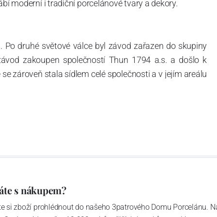
ábí moderní i tradiční porcelánové tvary a dekory.
. Po druhé světové válce byl závod zařazen do skupiny
 závod zakoupen společností Thun 1794 a.s. a došlo k
e zároveň stala sídlem celé společnosti a v jejím areálu
ítotisku. Thun 1794 a.s. zakoupila i práva k ochranným
íce jak 220-letou tradici výroby porcelánu. Kapacita
, závod je vybaven moderními technologickými zařízeními
vací komplex, rychlovýpalná pec, komorová pec, vtavná
ak v bílém, tak v dekorovaném provedení.
794 a Thun Hotel & Restaurant.
áte s nákupem?
ďte si zboží prohlédnout do našeho 3patrového Domu Porcelánu. N