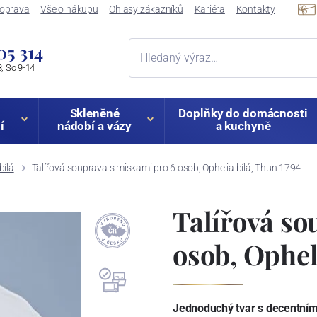
oprava
Vše o nákupu
Ohlasy zákazníků
Kariéra
Kontakty
05 314
, So 9-14
Skleněné
Doplňky do domácnosti
í
nádobí a vázy
a kuchyně
bílá
Talířová souprava s miskami pro 6 osob, Ophelia bílá, Thun 1794
Talířová so
osob, Ophel
Jednoduchý tvar s decentním 