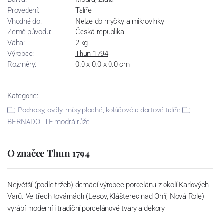
Provedení:
Talíře
Vhodné do:
Nelze do myčky a mikrovlnky
Země původu:
Česká republika
Váha:
2 kg
Výrobce:
Thun 1794
Rozměry:
0.0 x 0.0 x 0.0 cm
Kategorie:
Podnosy, ovály, mísy ploché, koláčové a dortové talíře
BERNADOTTE modrá růže
O značce Thun 1794
Největší (podle tržeb) domácí výrobce porcelánu z okolí Karlových
Varů. Ve třech továrnách (Lesov, Klášterec nad Ohří, Nová Role)
vyrábí moderní i tradiční porcelánové tvary a dekory.