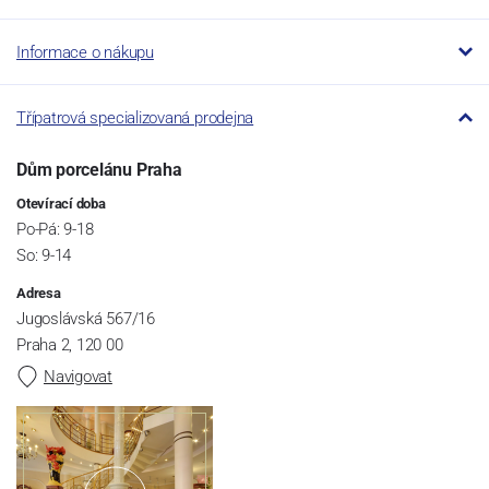
Informace o nákupu
Třípatrová specializovaná prodejna
Dům porcelánu Praha
Otevírací doba
Po-Pá: 9-18
So: 9-14
Adresa
Jugoslávská 567/16
Praha 2, 120 00
Navigovat