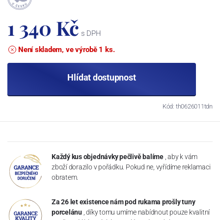
1 340 Kč
s DPH
Není skladem, ve výrobě 1 ks.
Hlídat dostupnost
Kód: th0626011tdn
Každý kus objednávky pečlivě balíme
, aby k vám
zboží dorazilo v pořádku. Pokud ne, vyřídíme reklamaci
obratem.
Za 26 let existence nám pod rukama prošly tuny
porcelánu
, díky tomu umíme nabídnout pouze kvalitní