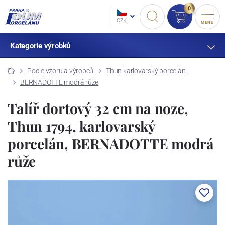
0
CZK
MENU
Kategorie výrobků
Podle vzoru a výrobců
Thun karlovarský porcelán
BERNADOTTE modrá růže
Talíř dortový 32 cm na noze,
Thun 1794, karlovarský
porcelán, BERNADOTTE modrá
růže