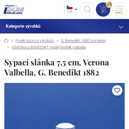
0
CZK
MENU
Kategorie výrobků
Podle vzoru a výrobců
G. Benedikt 1882 porcelán
VERONA a BENEDIKT modrý kvítek Valbella
Sypací slánka 7,5 cm, Verona
Valbella, G. Benedikt 1882