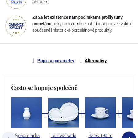
obratem.
Za 26 let existence nám pod rukama prošly tuny
porcelánu
, díky tomu umíme nabídnout pouze kvalitní
současné i historické porcelánové produkty.
Popis a parametry
Alternativy
Často se kupuje společně
Sypací slánka
Talířová sada
Šálek 190 m
Šálek 