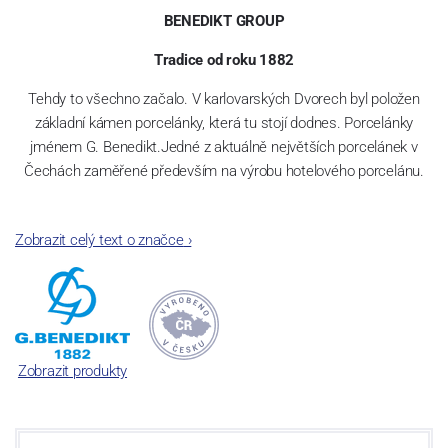
BENEDIKT GROUP
Tradice od roku 1882
Tehdy to všechno začalo. V karlovarských Dvorech byl položen
základní kámen porcelánky, která tu stojí dodnes. Porcelánky
jménem G. Benedikt.Jedné z aktuálně největších porcelánek v
Čechách zaměřené především na výrobu hotelového porcelánu.
Zobrazit celý text o značce
›
Jak čas plynul, našla porcelánka šikovné kolegy – spojence v
Rakousku a Švýcarsku. A tak dnes se značkami Lilien Austria a
Suisse Langenthal tvoříme společnost „G. Benedikt Group“. Ač z
různých zemí, všechny tři máme jedno společné: mimořádně
odolný porcelán, se kterým není třeba jednat v rukavičkách.
Zobrazit produkty