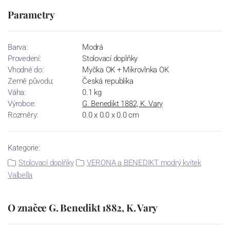
Parametry
Barva:
Modrá
Provedení:
Stolovací doplňky
Vhodné do:
Myčka OK + Mikrovlnka OK
Země původu:
Česká republika
Váha:
0.1 kg
Výrobce:
G. Benedikt 1882, K. Vary
Rozměry:
0.0 x 0.0 x 0.0 cm
Kategorie:
Stolovací doplňky
VERONA a BENEDIKT modrý kvítek
Valbella
O značce G. Benedikt 1882, K. Vary