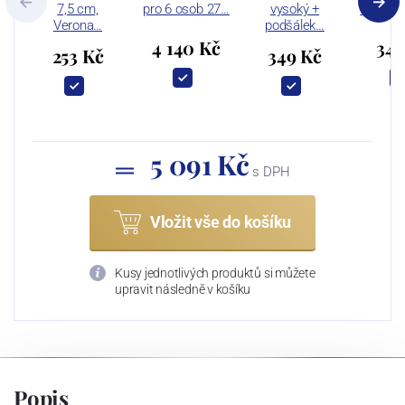
7,5 cm,
pro 6 osob 27…
vysoký +
čajový 
Verona…
podšálek…
4 140 Kč
349
253 Kč
349 Kč
5 091 Kč
s DPH
Vložit vše do košíku
Kusy jednotlivých produktů si můžete
upravit následně v košíku
Popis