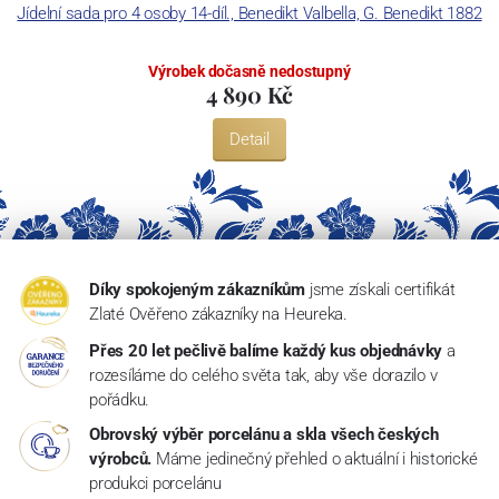
Jídelní sada pro 4 osoby 14-díl., Benedikt Valbella, G. Benedikt 1882
Výrobek dočasně nedostupný
4 890 Kč
Detail
Díky spokojeným zákazníkům
jsme získali certifikát
Zlaté Ověřeno zákazníky na Heureka.
Přes 20 let pečlivě balíme každý kus objednávky
a
rozesíláme do celého světa tak, aby vše dorazilo v
pořádku.
Obrovský výběr porcelánu a skla všech českých
výrobců.
Máme jedinečný přehled o aktuální i historické
produkci porcelánu