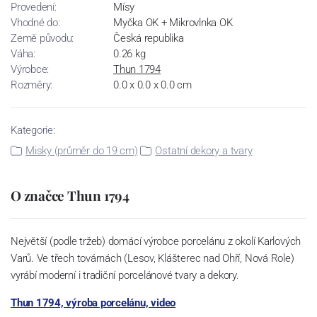
Provedení:
Mísy
Vhodné do:
Myčka OK + Mikrovlnka OK
Země původu:
Česká republika
Váha:
0.26 kg
Výrobce:
Thun 1794
Rozměry:
0.0 x 0.0 x 0.0 cm
Kategorie:
Misky (průměr do 19 cm)
Ostatní dekory a tvary
O značce Thun 1794
Největší (podle tržeb) domácí výrobce porcelánu z okolí Karlových
Varů. Ve třech továrnách (Lesov, Klášterec nad Ohří, Nová Role)
vyrábí moderní i tradiční porcelánové tvary a dekory.
Thun 1794, výroba porcelánu, video