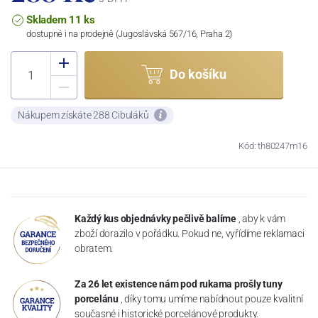
Skladem 11 ks
dostupné i na prodejně (Jugoslávská 567/16, Praha 2)
Do košíku
Nákupem získáte 288 Cibuláků
Kód: th80247m16
Každý kus objednávky pečlivě balíme
, aby k vám
zboží dorazilo v pořádku. Pokud ne, vyřídíme reklamaci
obratem.
Za 26 let existence nám pod rukama prošly tuny
porcelánu
, díky tomu umíme nabídnout pouze kvalitní
současné i historické porcelánové produkty.