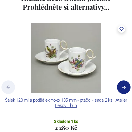
porcelán. V roce 2009 byla zakoupena společností Thun 1794 a.s.
Prohlédněte si alternativy...
včetně ochranné známky a technologických zařízení. Závod je
vybaven zařízením na výrobu tlakového lití, moderními komorovými
pecemi a vtavnou dekorační pecí. Závod je schopen dekorovat své
výrobky pomocí klasických dekoračních technik.
Concordia Lesov používá ochrannou známku LC a Thun Hotel &
Restaurant.
Šálek 120 ml a podšálek Yoko 135 mm - ptáčci - sada 2 ks., Atelier
Lesov Thun
Skladem 1 ks
2 280 Kč