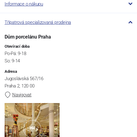
Informace o nákupu
Třípatrová specializovaná prodejna
Dům porcelánu Praha
Otevírací doba
Po-Pá: 9-18
So: 9-14
Adresa
Jugoslávská 567/16
Praha 2, 120 00
Navigovat