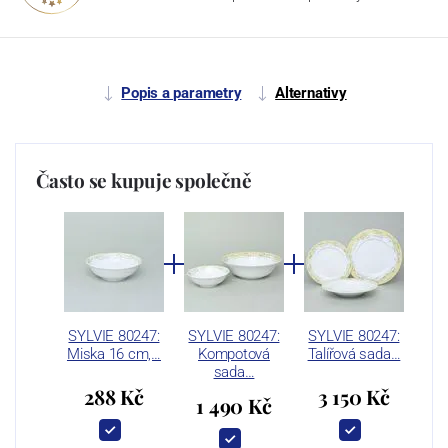
Popis a parametry
Alternativy
Často se kupuje společně
SYLVIE 80247:
SYLVIE 80247:
SYLVIE 80247:
Miska 16 cm,…
Kompotová
Talířová sada…
sada…
288 Kč
3 150 Kč
1 490 Kč