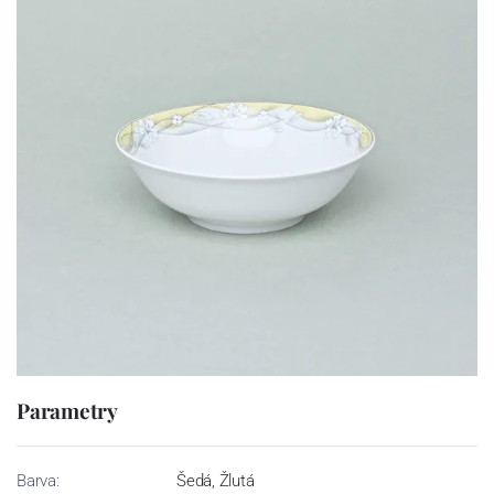
Parametry
Barva:
Šedá, Žlutá