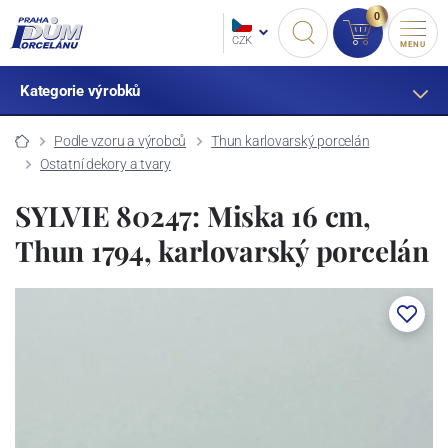
0
CZK
MENU
Kategorie výrobků
Podle vzoru a výrobců
Thun karlovarský porcelán
Ostatní dekory a tvary
SYLVIE 80247: Miska 16 cm,
Thun 1794, karlovarský porcelán